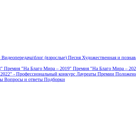
о
Видеопередача\блог (взрослые)
Песня
Художественная и познав
8"
Премия "На Благо Мира – 2019"
Премия "На Благо Мира – 20
 2022" - Профессиональный конкурс
Лауреаты Премии
Положени
ты
Вопросы и ответы
Подборки