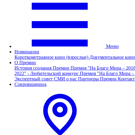
Меню
Номинации
Короткометражное кино (взрослые)
Документальное кин
О Премии
История создания Премии
Премия "На Благо Мира – 201
2022" - Любительский конкурс
Премия "На Благо Мира –
Экспертный совет
СМИ о нас
Партнеры Премии
Контак
Сокровищница