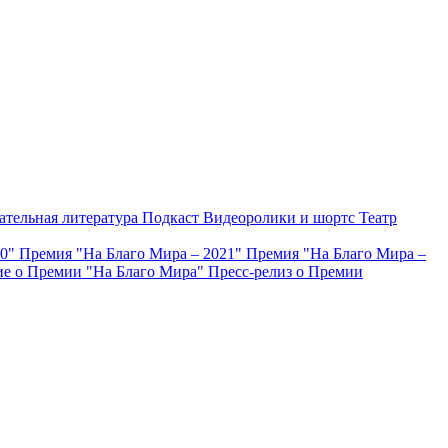
ательная литература
Подкаст
Видеоролики и шортс
Театр
20"
Премия "На Благо Мира – 2021"
Премия "На Благо Мира –
е о Премии "На Благо Мира"
Пресс-релиз о Премии