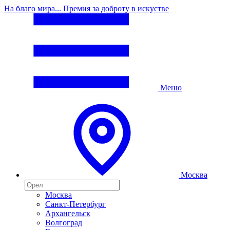
На благо мира... Премия за доброту в искустве
Меню
Москва
Москва
Санкт-Петербург
Архангельск
Волгоград