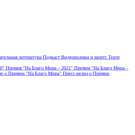
ательная литература
Подкаст
Видеоролики и шортс
Театр
20"
Премия "На Благо Мира – 2021"
Премия "На Благо Мира –
е о Премии "На Благо Мира"
Пресс-релиз о Премии