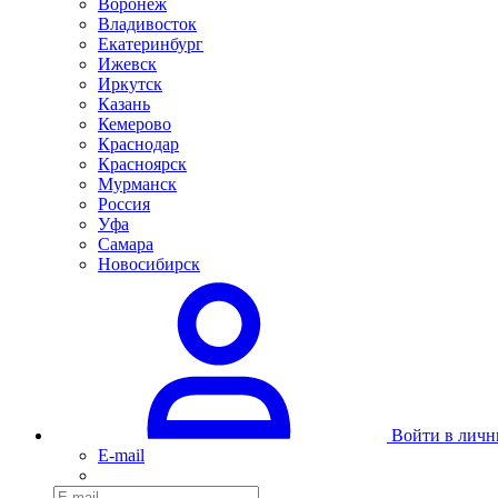
Воронеж
Владивосток
Екатеринбург
Ижевск
Иркутск
Казань
Кемерово
Краснодар
Красноярск
Мурманск
Россия
Уфа
Самара
Новосибирск
Войти в личн
E-mail