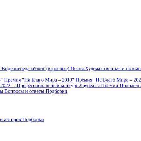
о
Видеопередача\блог (взрослые)
Песня
Художественная и познав
8"
Премия "На Благо Мира – 2019"
Премия "На Благо Мира – 20
 2022" - Профессиональный конкурс
Лауреаты Премии
Положени
ты
Вопросы и ответы
Подборки
и авторов
Подборки