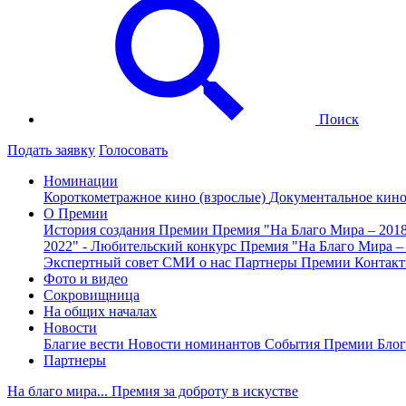
Поиск
Подать заявку
Голосовать
Номинации
Короткометражное кино (взрослые)
Документальное кин
О Премии
История создания Премии
Премия "На Благо Мира – 201
2022" - Любительский конкурс
Премия "На Благо Мира –
Экспертный совет
СМИ о нас
Партнеры Премии
Контак
Фото и видео
Сокровищница
На общих началах
Новости
Благие вести
Новости номинантов
События Премии
Блог
Партнеры
На благо мира... Премия за доброту в искустве