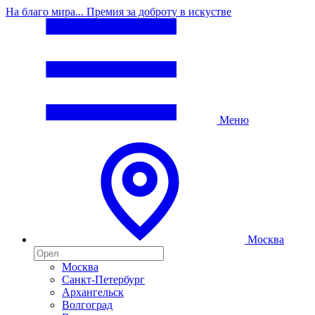
На благо мира... Премия за доброту в искустве
Меню
Москва
Москва
Санкт-Петербург
Архангельск
Волгоград