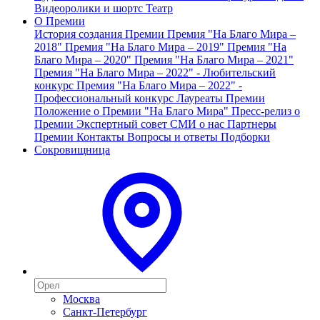
Видеоролики и шортс
Театр
О Премии
История создания Премии
Премия "На Благо Мира –
2018"
Премия "На Благо Мира – 2019"
Премия "На
Благо Мира – 2020"
Премия "На Благо Мира – 2021"
Премия "На Благо Мира – 2022" - Любительский
конкурс
Премия "На Благо Мира – 2022" -
Профессиональный конкурс
Лауреаты Премии
Положение о Премии "На Благо Мира"
Пресс-релиз о
Премии
Экспертный совет
СМИ о нас
Партнеры
Премии
Контакты
Вопросы и ответы
Подборки
Сокровищница
Москва
Санкт-Петербург