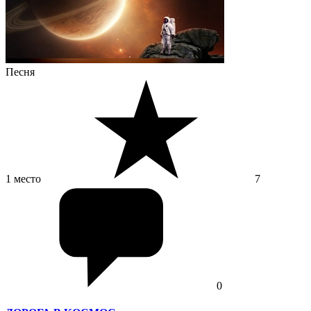
Песня
1 место
7
0