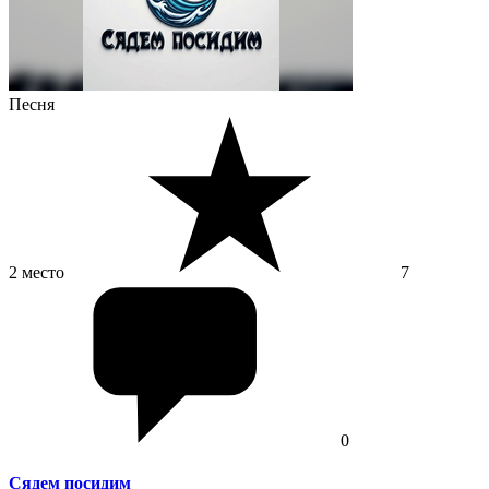
Песня
2 место
7
0
Сядем посидим