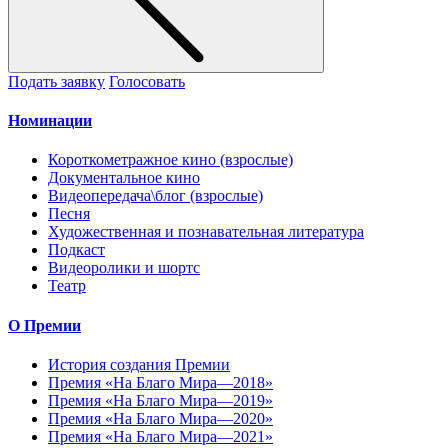
Подать заявку
Голосовать
Номинации
Короткометражное кино (взрослые)
Документальное кино
Видеопередача\блог (взрослые)
Песня
Художественная и познавательная литература
Подкаст
Видеоролики и шортс
Театр
О Премии
История создания Премии
Премия «На Благо Мира—2018»
Премия «На Благо Мира—2019»
Премия «На Благо Мира—2020»
Премия «На Благо Мира—2021»