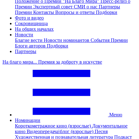
Положение о Премии "На Благо Мира"
Пресс-релиз о
Премии
Экспертный совет
СМИ о нас
Партнеры
Премии
Контакты
Вопросы и ответы
Подборки
Фото и видео
Сокровищница
На общих началах
Новости
Благие вести
Новости номинантов
События Премии
Блоги авторов
Подборки
Партнеры
На благо мира... Премия за доброту в искустве
Меню
Номинации
Короткометражное кино (взрослые)
Документальное
кино
Видеопередача\блог (взрослые)
Песня
Художественная и познавательная литература
Подкаст