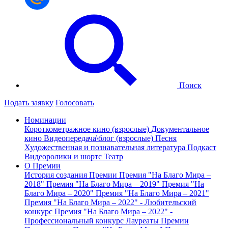
Поиск
Подать заявку
Голосовать
Номинации
Короткометражное кино (взрослые)
Документальное
кино
Видеопередача\блог (взрослые)
Песня
Художественная и познавательная литература
Подкаст
Видеоролики и шортс
Театр
О Премии
История создания Премии
Премия "На Благо Мира –
2018"
Премия "На Благо Мира – 2019"
Премия "На
Благо Мира – 2020"
Премия "На Благо Мира – 2021"
Премия "На Благо Мира – 2022" - Любительский
конкурс
Премия "На Благо Мира – 2022" -
Профессиональный конкурс
Лауреаты Премии