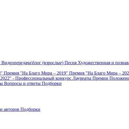
о
Видеопередача\блог (взрослые)
Песня
Художественная и познав
8"
Премия "На Благо Мира – 2019"
Премия "На Благо Мира – 20
 2022" - Профессиональный конкурс
Лауреаты Премии
Положени
ты
Вопросы и ответы
Подборки
и авторов
Подборки