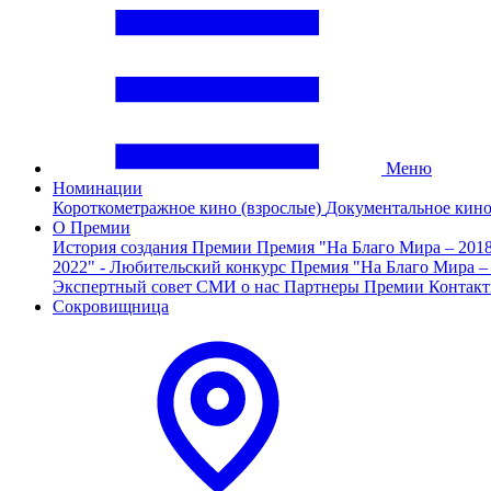
Меню
Номинации
Короткометражное кино (взрослые)
Документальное кин
О Премии
История создания Премии
Премия "На Благо Мира – 201
2022" - Любительский конкурс
Премия "На Благо Мира –
Экспертный совет
СМИ о нас
Партнеры Премии
Контак
Сокровищница