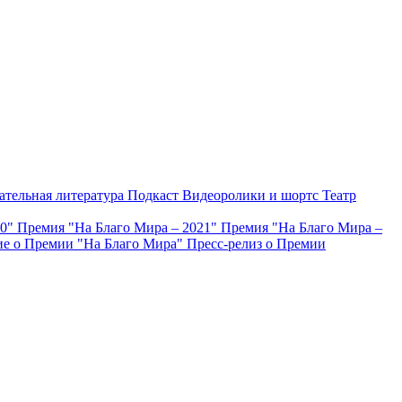
ательная литература
Подкаст
Видеоролики и шортс
Театр
20"
Премия "На Благо Мира – 2021"
Премия "На Благо Мира –
е о Премии "На Благо Мира"
Пресс-релиз о Премии