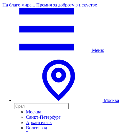
На благо мира... Премия за доброту в искустве
Меню
Москва
Москва
Санкт-Петербург
Архангельск
Волгоград