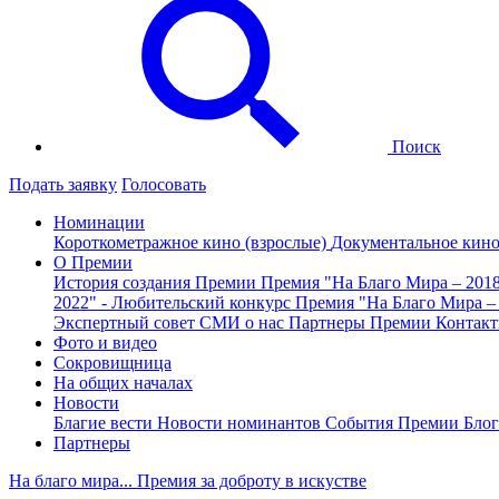
Поиск
Подать заявку
Голосовать
Номинации
Короткометражное кино (взрослые)
Документальное кин
О Премии
История создания Премии
Премия "На Благо Мира – 201
2022" - Любительский конкурс
Премия "На Благо Мира –
Экспертный совет
СМИ о нас
Партнеры Премии
Контак
Фото и видео
Сокровищница
На общих началах
Новости
Благие вести
Новости номинантов
События Премии
Блог
Партнеры
На благо мира... Премия за доброту в искустве