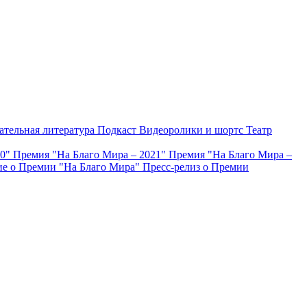
ательная литература
Подкаст
Видеоролики и шортс
Театр
20"
Премия "На Благо Мира – 2021"
Премия "На Благо Мира –
е о Премии "На Благо Мира"
Пресс-релиз о Премии