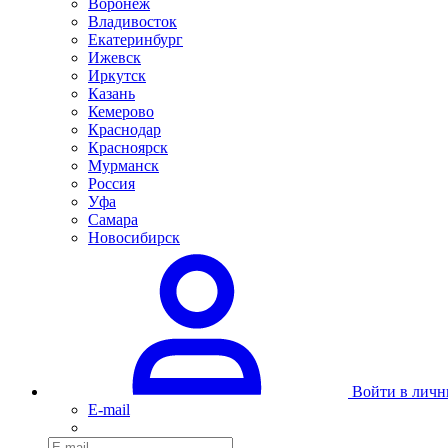
Воронеж
Владивосток
Екатеринбург
Ижевск
Иркутск
Казань
Кемерово
Краснодар
Красноярск
Мурманск
Россия
Уфа
Самара
Новосибирск
Войти в личн
E-mail