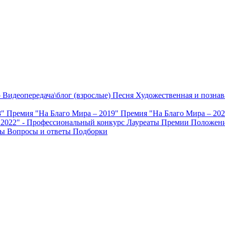
о
Видеопередача\блог (взрослые)
Песня
Художественная и познав
8"
Премия "На Благо Мира – 2019"
Премия "На Благо Мира – 20
 2022" - Профессиональный конкурс
Лауреаты Премии
Положени
ты
Вопросы и ответы
Подборки