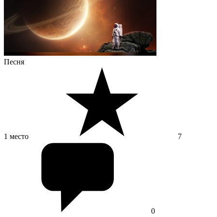
Песня
1 место
7
0