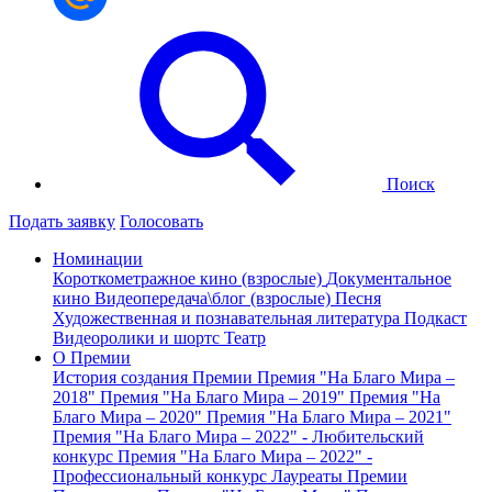
Поиск
Подать заявку
Голосовать
Номинации
Короткометражное кино (взрослые)
Документальное
кино
Видеопередача\блог (взрослые)
Песня
Художественная и познавательная литература
Подкаст
Видеоролики и шортс
Театр
О Премии
История создания Премии
Премия "На Благо Мира –
2018"
Премия "На Благо Мира – 2019"
Премия "На
Благо Мира – 2020"
Премия "На Благо Мира – 2021"
Премия "На Благо Мира – 2022" - Любительский
конкурс
Премия "На Благо Мира – 2022" -
Профессиональный конкурс
Лауреаты Премии