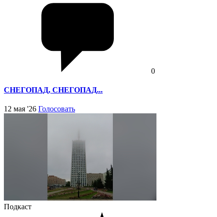
0
СНЕГОПАД, СНЕГОПАД...
12 мая '26
Голосовать
Подкаст