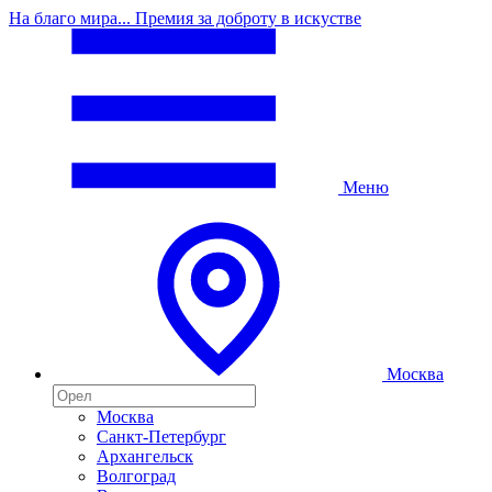
На благо мира... Премия за доброту в искустве
Меню
Москва
Москва
Санкт-Петербург
Архангельск
Волгоград