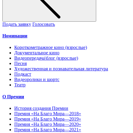
Подать заявку
Голосовать
Номинации
Короткометражное кино (взрослые)
Документальное кино
Видеопередача\блог (взрослые)
Песня
Художественная и познавательная литература
Подкаст
Видеоролики и шортс
Театр
О Премии
История создания Премии
Премия «На Благо Мира—2018»
Премия «На Благо Мира—2019»
Премия «На Благо Мира—2020»
Премия «На Благо Мира—2021»