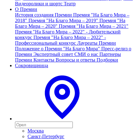
Видеоролики и шортс
Театр
О Премии
История создания Премии
Премия "На Благо Мира –
2018"
Премия "На Благо Мира – 2019"
Премия "На
Благо Мира – 2020"
Премия "На Благо Мира – 2021"
Премия "На Благо Мира – 2022" - Любительский
конкурс
Премия "На Благо Мира – 2022" -
Профессиональный конкурс
Лауреаты Премии
Положение о Премии "На Благо Мира"
Пресс-релиз о
Премии
Экспертный совет
СМИ о нас
Партнеры
Премии
Контакты
Вопросы и ответы
Подборки
Сокровищница
Москва
Санкт-Петербург