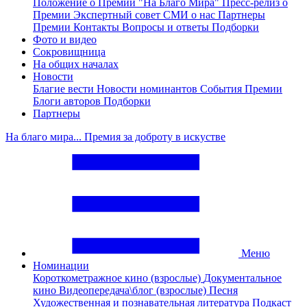
Положение о Премии "На Благо Мира"
Пресс-релиз о
Премии
Экспертный совет
СМИ о нас
Партнеры
Премии
Контакты
Вопросы и ответы
Подборки
Фото и видео
Сокровищница
На общих началах
Новости
Благие вести
Новости номинантов
События Премии
Блоги авторов
Подборки
Партнеры
На благо мира... Премия за доброту в искустве
Меню
Номинации
Короткометражное кино (взрослые)
Документальное
кино
Видеопередача\блог (взрослые)
Песня
Художественная и познавательная литература
Подкаст