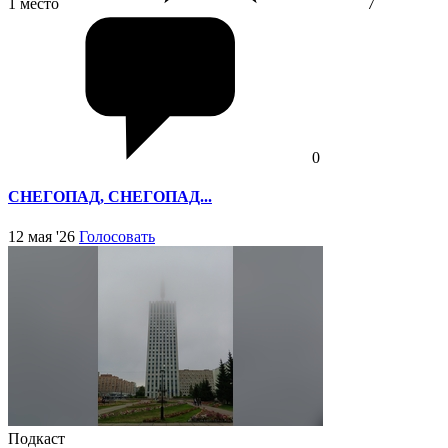
1 место
7
0
СНЕГОПАД, СНЕГОПАД...
12 мая '26
Голосовать
Подкаст