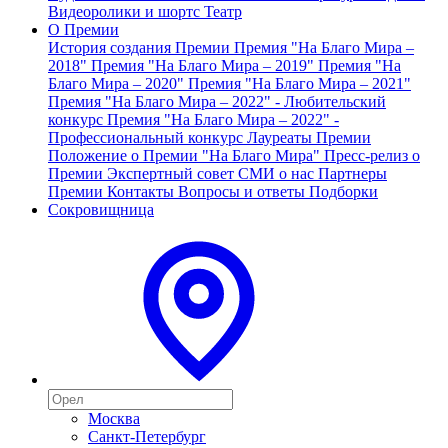
Видеоролики и шортс
Театр
О Премии
История создания Премии
Премия "На Благо Мира –
2018"
Премия "На Благо Мира – 2019"
Премия "На
Благо Мира – 2020"
Премия "На Благо Мира – 2021"
Премия "На Благо Мира – 2022" - Любительский
конкурс
Премия "На Благо Мира – 2022" -
Профессиональный конкурс
Лауреаты Премии
Положение о Премии "На Благо Мира"
Пресс-релиз о
Премии
Экспертный совет
СМИ о нас
Партнеры
Премии
Контакты
Вопросы и ответы
Подборки
Сокровищница
Москва
Санкт-Петербург