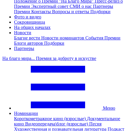
Положение о Премии "На Благо Мира"
Пресс-релиз о
Премии
Экспертный совет
СМИ о нас
Партнеры
Премии
Контакты
Вопросы и ответы
Подборки
Фото и видео
Сокровищница
На общих началах
Новости
Благие вести
Новости номинантов
События Премии
Блоги авторов
Подборки
Партнеры
На благо мира... Премия за доброту в искустве
Меню
Номинации
Короткометражное кино (взрослые)
Документальное
кино
Видеопередача\блог (взрослые)
Песня
Художественная и познавательная литература
Подкаст