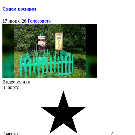
Сядем посидим
17 июня '26
Голосовать
Видеоролики
и шортс
2 место
7