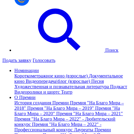
Поиск
Подать заявку
Голосовать
Номинации
Короткометражное кино (взрослые)
Документальное
кино
Видеопередача\блог (взрослые)
Песня
Художественная и познавательная литература
Подкаст
Видеоролики и шортс
Театр
О Премии
История создания Премии
Премия "На Благо Мира –
2018"
Премия "На Благо Мира – 2019"
Премия "На
Благо Мира – 2020"
Премия "На Благо Мира – 2021"
Премия "На Благо Мира – 2022" - Любительский
конкурс
Премия "На Благо Мира – 2022" -
Профессиональный конкурс
Лауреаты Премии