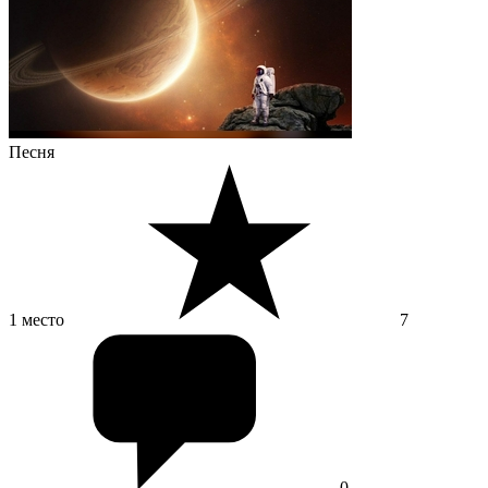
Песня
1 место
7
0