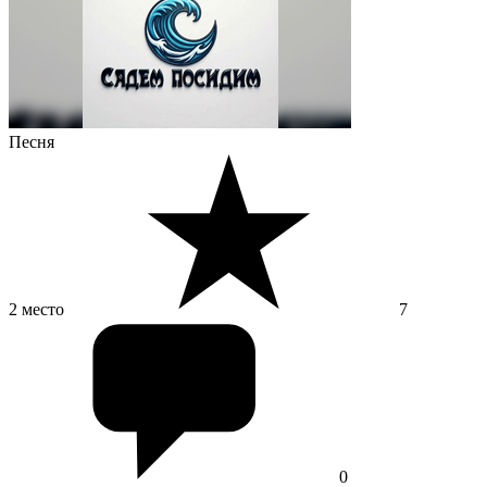
Песня
2 место
7
0