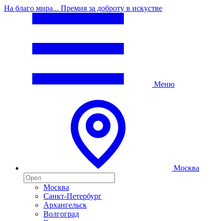
На благо мира... Премия за доброту в искустве
Меню
Москва
Москва
Санкт-Петербург
Архангельск
Волгоград