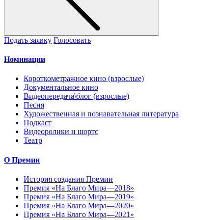
Подать заявку
Голосовать
Номинации
Короткометражное кино (взрослые)
Документальное кино
Видеопередача\блог (взрослые)
Песня
Художественная и познавательная литература
Подкаст
Видеоролики и шортс
Театр
О Премии
История создания Премии
Премия «На Благо Мира—2018»
Премия «На Благо Мира—2019»
Премия «На Благо Мира—2020»
Премия «На Благо Мира—2021»