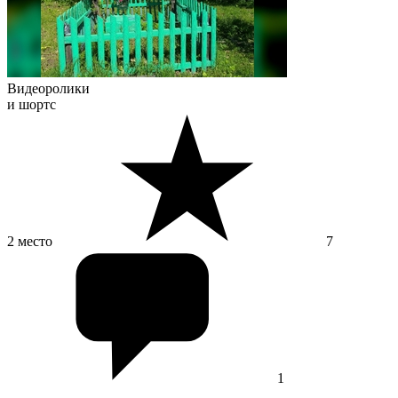
Видеоролики
и шортс
2 место
7
1