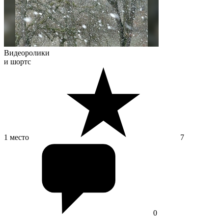
Видеоролики
и шортс
1 место
7
0