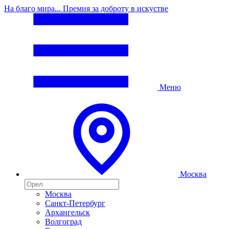
На благо мира... Премия за доброту в искустве
Меню
Москва
Москва
Санкт-Петербург
Архангельск
Волгоград