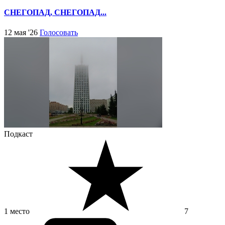
СНЕГОПАД, СНЕГОПАД...
12 мая '26
Голосовать
Подкаст
1 место
7