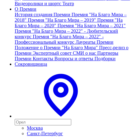
Видеоролики и шортс
Театр
О Премии
История создания Премии
Премия "На Благо Мира –
2018"
Премия "На Благо Мира – 2019"
Премия "На
Благо Мира – 2020"
Премия "На Благо Мира – 2021"
Премия "На Благо Мира – 2022" - Любительский
конкурс
Премия "На Благо Мира – 2022" -
Профессиональный конкурс
Лауреаты Премии
Положение о Премии "На Благо Мира"
Пресс-релиз о
Премии
Экспертный совет
СМИ о нас
Партнеры
Премии
Контакты
Вопросы и ответы
Подборки
Сокровищница
Москва
Санкт-Петербург