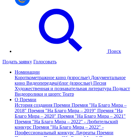
Поиск
Подать заявку
Голосовать
Номинации
Короткометражное кино (взрослые)
Документальное
кино
Видеопередача\блог (взрослые)
Песня
Художественная и познавательная литература
Подкаст
Видеоролики и шортс
Театр
О Премии
История создания Премии
Премия "На Благо Мира –
2018"
Премия "На Благо Мира – 2019"
Премия "На
Благо Мира – 2020"
Премия "На Благо Мира – 2021"
Премия "На Благо Мира – 2022" - Любительский
конкурс
Премия "На Благо Мира – 2022" -
Профессиональный конкурс
Лауреаты Премии