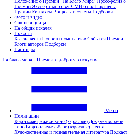
Положение о Премии "На Благо Мира"
Пресс-релиз о
Премии
Экспертный совет
СМИ о нас
Партнеры
Премии
Контакты
Вопросы и ответы
Подборки
Фото и видео
Сокровищница
На общих началах
Новости
Благие вести
Новости номинантов
События Премии
Блоги авторов
Подборки
Партнеры
На благо мира... Премия за доброту в искустве
Меню
Номинации
Короткометражное кино (взрослые)
Документальное
кино
Видеопередача\блог (взрослые)
Песня
Художественная и познавательная литература
Подкаст