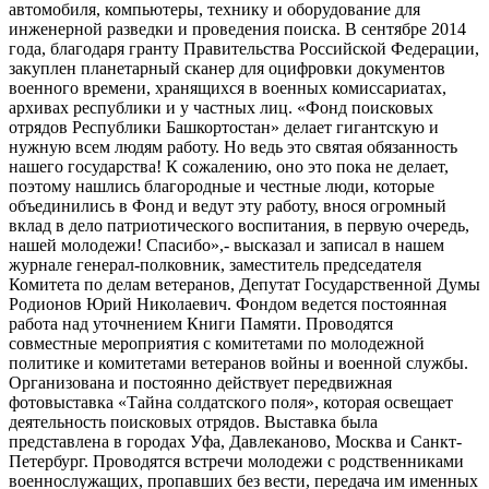
автомобиля, компьютеры, технику и оборудование для
инженерной разведки и проведения поиска. В сентябре 2014
года, благодаря гранту Правительства Российской Федерации,
закуплен планетарный сканер для оцифровки документов
военного времени, хранящихся в военных комиссариатах,
архивах республики и у частных лиц. «Фонд поисковых
отрядов Республики Башкортостан» делает гигантскую и
нужную всем людям работу. Но ведь это святая обязанность
нашего государства! К сожалению, оно это пока не делает,
поэтому нашлись благородные и честные люди, которые
объединились в Фонд и ведут эту работу, внося огромный
вклад в дело патриотического воспитания, в первую очередь,
нашей молодежи! Спасибо»,- высказал и записал в нашем
журнале генерал-полковник, заместитель председателя
Комитета по делам ветеранов, Депутат Государственной Думы
Родионов Юрий Николаевич. Фондом ведется постоянная
работа над уточнением Книги Памяти. Проводятся
совместные мероприятия с комитетами по молодежной
политике и комитетами ветеранов войны и военной службы.
Организована и постоянно действует передвижная
фотовыставка «Тайна солдатского поля», которая освещает
деятельность поисковых отрядов. Выставка была
представлена в городах Уфа, Давлеканово, Москва и Санкт-
Петербург. Проводятся встречи молодежи с родственниками
военнослужащих, пропавших без вести, передача им именных