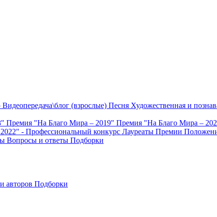
о
Видеопередача\блог (взрослые)
Песня
Художественная и познав
8"
Премия "На Благо Мира – 2019"
Премия "На Благо Мира – 20
 2022" - Профессиональный конкурс
Лауреаты Премии
Положени
ты
Вопросы и ответы
Подборки
и авторов
Подборки