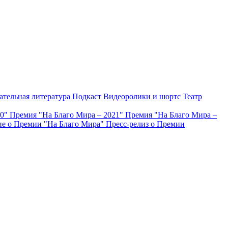
ательная литература
Подкаст
Видеоролики и шортс
Театр
20"
Премия "На Благо Мира – 2021"
Премия "На Благо Мира –
е о Премии "На Благо Мира"
Пресс-релиз о Премии