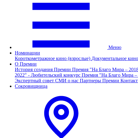
Меню
Номинации
Короткометражное кино (взрослые)
Документальное кин
О Премии
История создания Премии
Премия "На Благо Мира – 201
2022" - Любительский конкурс
Премия "На Благо Мира –
Экспертный совет
СМИ о нас
Партнеры Премии
Контак
Сокровищница