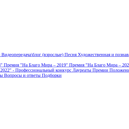
о
Видеопередача\блог (взрослые)
Песня
Художественная и познав
8"
Премия "На Благо Мира – 2019"
Премия "На Благо Мира – 20
 2022" - Профессиональный конкурс
Лауреаты Премии
Положени
ты
Вопросы и ответы
Подборки