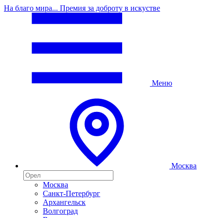
На благо мира... Премия за доброту в искустве
Меню
Москва
Москва
Санкт-Петербург
Архангельск
Волгоград