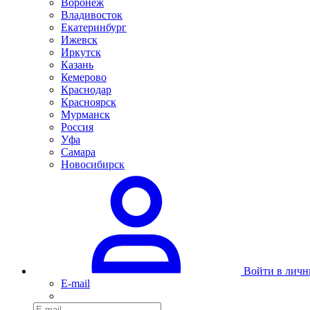
Воронеж
Владивосток
Екатеринбург
Ижевск
Иркутск
Казань
Кемерово
Краснодар
Красноярск
Мурманск
Россия
Уфа
Самара
Новосибирск
Войти в личн
E-mail