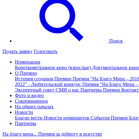
Поиск
Подать заявку
Голосовать
Номинации
Короткометражное кино (взрослые)
Документальное кин
О Премии
История создания Премии
Премия "На Благо Мира – 201
2022" - Любительский конкурс
Премия "На Благо Мира –
Экспертный совет
СМИ о нас
Партнеры Премии
Контак
Фото и видео
Сокровищница
На общих началах
Новости
Благие вести
Новости номинантов
События Премии
Блог
Партнеры
На благо мира... Премия за доброту в искустве