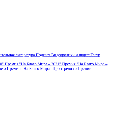
ательная литература
Подкаст
Видеоролики и шортс
Театр
20"
Премия "На Благо Мира – 2021"
Премия "На Благо Мира –
е о Премии "На Благо Мира"
Пресс-релиз о Премии