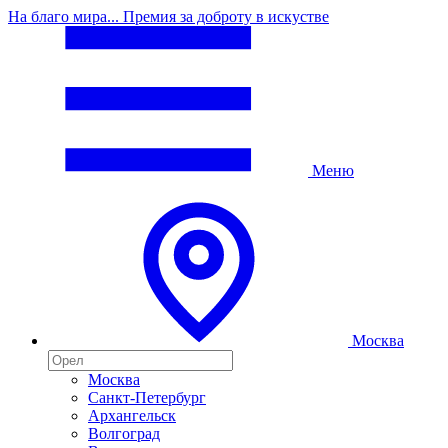
На благо мира... Премия за доброту в искустве
Меню
Москва
Москва
Санкт-Петербург
Архангельск
Волгоград