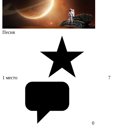
Песня
1 место
7
0