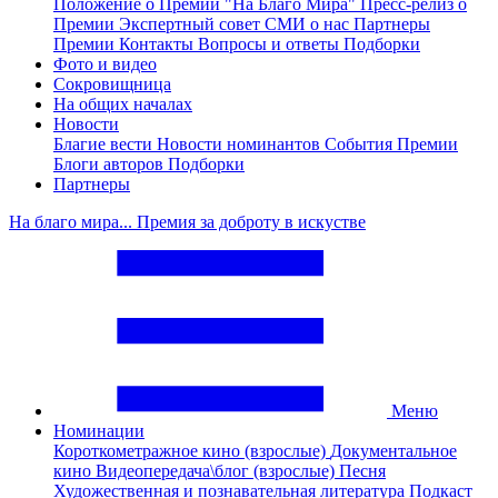
Положение о Премии "На Благо Мира"
Пресс-релиз о
Премии
Экспертный совет
СМИ о нас
Партнеры
Премии
Контакты
Вопросы и ответы
Подборки
Фото и видео
Сокровищница
На общих началах
Новости
Благие вести
Новости номинантов
События Премии
Блоги авторов
Подборки
Партнеры
На благо мира... Премия за доброту в искустве
Меню
Номинации
Короткометражное кино (взрослые)
Документальное
кино
Видеопередача\блог (взрослые)
Песня
Художественная и познавательная литература
Подкаст