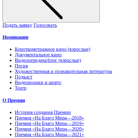
Подать заявку
Голосовать
Номинации
Короткометражное кино (взрослые)
Документальное кино
Видеопередача\блог (взрослые)
Песня
Художественная и познавательная литература
Подкаст
Видеоролики и шортс
Театр
О Премии
История создания Премии
Премия «На Благо Мира—2018»
Премия «На Благо Мира—2019»
Премия «На Благо Мира—2020»
Премия «На Благо Мира—2021»