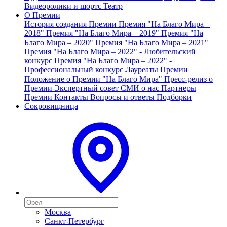
Видеоролики и шортс
Театр
О Премии
История создания Премии
Премия "На Благо Мира –
2018"
Премия "На Благо Мира – 2019"
Премия "На
Благо Мира – 2020"
Премия "На Благо Мира – 2021"
Премия "На Благо Мира – 2022" - Любительский
конкурс
Премия "На Благо Мира – 2022" -
Профессиональный конкурс
Лауреаты Премии
Положение о Премии "На Благо Мира"
Пресс-релиз о
Премии
Экспертный совет
СМИ о нас
Партнеры
Премии
Контакты
Вопросы и ответы
Подборки
Сокровищница
Москва
Санкт-Петербург