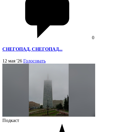
0
СНЕГОПАД, СНЕГОПАД...
12 мая '26
Голосовать
Подкаст