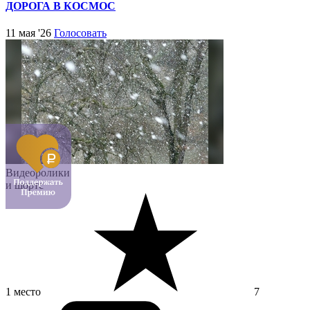
ДОРОГА В КОСМОС
11 мая '26
Голосовать
Видеоролики
и шортс
1 место
7