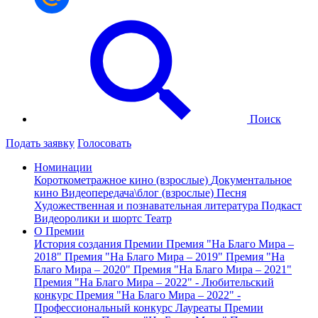
Поиск
Подать заявку
Голосовать
Номинации
Короткометражное кино (взрослые)
Документальное
кино
Видеопередача\блог (взрослые)
Песня
Художественная и познавательная литература
Подкаст
Видеоролики и шортс
Театр
О Премии
История создания Премии
Премия "На Благо Мира –
2018"
Премия "На Благо Мира – 2019"
Премия "На
Благо Мира – 2020"
Премия "На Благо Мира – 2021"
Премия "На Благо Мира – 2022" - Любительский
конкурс
Премия "На Благо Мира – 2022" -
Профессиональный конкурс
Лауреаты Премии