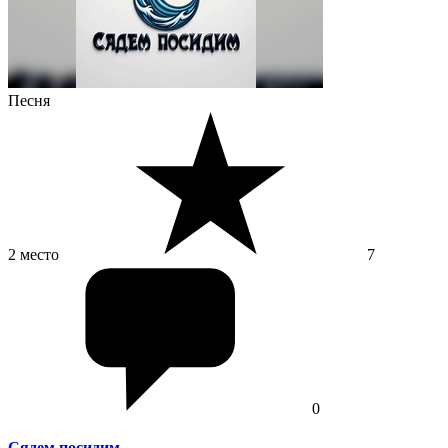
Песня
2 место
7
0
Сядем посидим