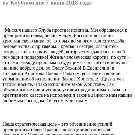
на Клубном дне 7 июня 2018 года:
«Миссия нашего Клуба проста и понятна. Мы обращаемся к
предпринимателям, бизнесменам, России и восточно-
христианского мира, от которых во многом зависит судьба
человечества, с призывом – братья и сестры, оглянитесь
вокруг, сколько вокруг людей, которые нуждаются в нашей
помощи и поддержке! Жизнь человеческая коротка, по сути –
это «миг между прошлым и будущим». Спасайте свои души
на ниве добрых дел, во Славу Божию! В Евангелии, в
Послании Апостола Павла к Галатам, есть единственное
упоминание об исполнении Закона Христова: «Друг друга
тяготы носите, и тако исполните закон Христов». Так
объединим же наши усилия, усилия предпринимательского
креативного класса на исполнении закона данного нам нашим
любимым Господом Иисусом Христом!»
Наша стратегическая цель – это объединение усилий
предпринимателей Православной цивилизации для
реализации Международных социальных и культурно-