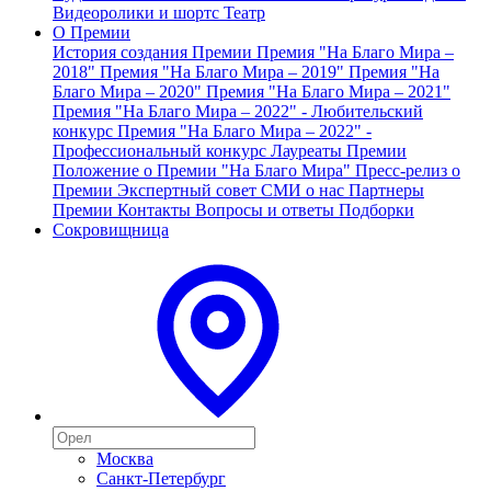
Видеоролики и шортс
Театр
О Премии
История создания Премии
Премия "На Благо Мира –
2018"
Премия "На Благо Мира – 2019"
Премия "На
Благо Мира – 2020"
Премия "На Благо Мира – 2021"
Премия "На Благо Мира – 2022" - Любительский
конкурс
Премия "На Благо Мира – 2022" -
Профессиональный конкурс
Лауреаты Премии
Положение о Премии "На Благо Мира"
Пресс-релиз о
Премии
Экспертный совет
СМИ о нас
Партнеры
Премии
Контакты
Вопросы и ответы
Подборки
Сокровищница
Москва
Санкт-Петербург