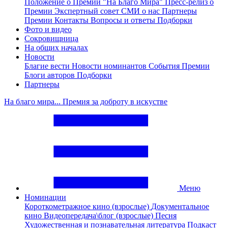
Положение о Премии "На Благо Мира"
Пресс-релиз о
Премии
Экспертный совет
СМИ о нас
Партнеры
Премии
Контакты
Вопросы и ответы
Подборки
Фото и видео
Сокровищница
На общих началах
Новости
Благие вести
Новости номинантов
События Премии
Блоги авторов
Подборки
Партнеры
На благо мира... Премия за доброту в искустве
Меню
Номинации
Короткометражное кино (взрослые)
Документальное
кино
Видеопередача\блог (взрослые)
Песня
Художественная и познавательная литература
Подкаст