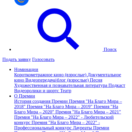
Поиск
Подать заявку
Голосовать
Номинации
Короткометражное кино (взрослые)
Документальное
кино
Видеопередача\блог (взрослые)
Песня
Художественная и познавательная литература
Подкаст
Видеоролики и шортс
Театр
О Премии
История создания Премии
Премия "На Благо Мира –
2018"
Премия "На Благо Мира – 2019"
Премия "На
Благо Мира – 2020"
Премия "На Благо Мира – 2021"
Премия "На Благо Мира – 2022" - Любительский
конкурс
Премия "На Благо Мира – 2022" -
Профессиональный конкурс
Лауреаты Премии