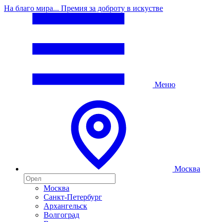
На благо мира... Премия за доброту в искустве
Меню
Москва
Москва
Санкт-Петербург
Архангельск
Волгоград