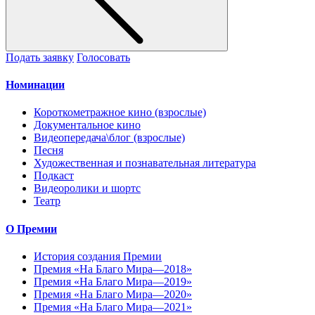
Подать заявку
Голосовать
Номинации
Короткометражное кино (взрослые)
Документальное кино
Видеопередача\блог (взрослые)
Песня
Художественная и познавательная литература
Подкаст
Видеоролики и шортс
Театр
О Премии
История создания Премии
Премия «На Благо Мира—2018»
Премия «На Благо Мира—2019»
Премия «На Благо Мира—2020»
Премия «На Благо Мира—2021»