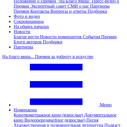
Положение о Премии "На Благо Мира"
Пресс-релиз о
Премии
Экспертный совет
СМИ о нас
Партнеры
Премии
Контакты
Вопросы и ответы
Подборки
Фото и видео
Сокровищница
На общих началах
Новости
Благие вести
Новости номинантов
События Премии
Блоги авторов
Подборки
Партнеры
На благо мира... Премия за доброту в искустве
Меню
Номинации
Короткометражное кино (взрослые)
Документальное
кино
Видеопередача\блог (взрослые)
Песня
Художественная и познавательная литература
Подкаст