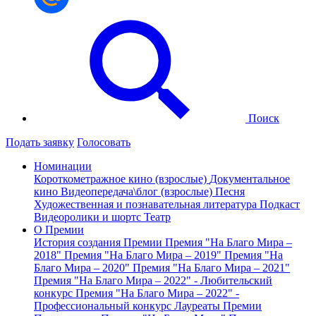
Поиск
Подать заявку
Голосовать
Номинации
Короткометражное кино (взрослые)
Документальное
кино
Видеопередача\блог (взрослые)
Песня
Художественная и познавательная литература
Подкаст
Видеоролики и шортс
Театр
О Премии
История создания Премии
Премия "На Благо Мира –
2018"
Премия "На Благо Мира – 2019"
Премия "На
Благо Мира – 2020"
Премия "На Благо Мира – 2021"
Премия "На Благо Мира – 2022" - Любительский
конкурс
Премия "На Благо Мира – 2022" -
Профессиональный конкурс
Лауреаты Премии