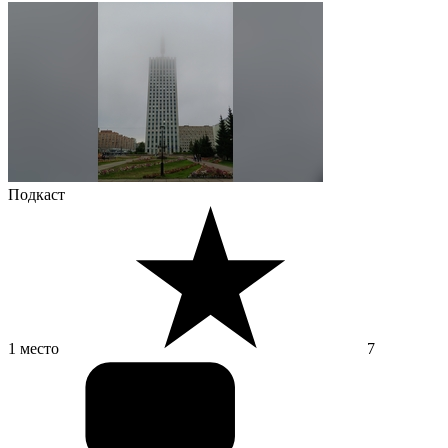
Подкаст
1 место
7