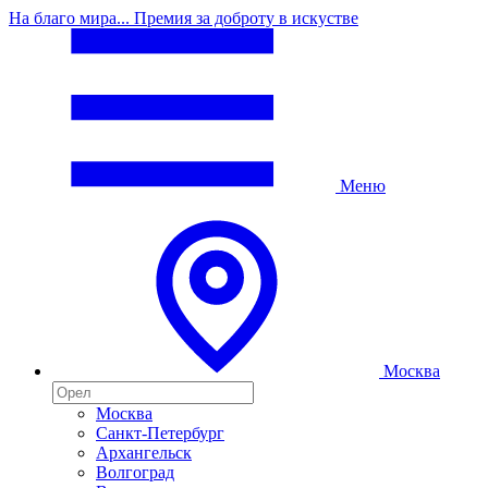
На благо мира... Премия за доброту в искустве
Меню
Москва
Москва
Санкт-Петербург
Архангельск
Волгоград