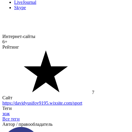
LiveJournal
Skype
Интернет-сайты
6+
Рейтинг
7
Сайт
https://davidyusifov9195.wixsite.com/sport
Теги
зож
Все теги
Автор / правообладатель