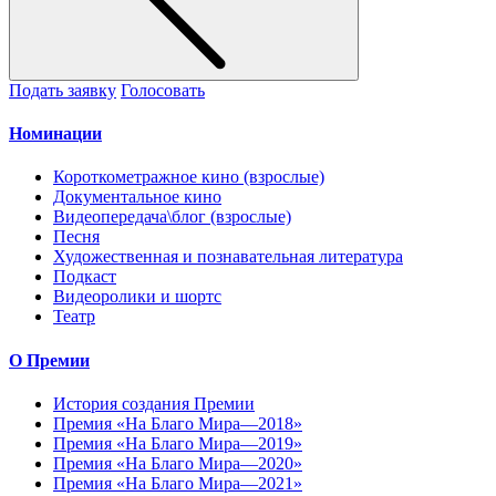
Подать заявку
Голосовать
Номинации
Короткометражное кино (взрослые)
Документальное кино
Видеопередача\блог (взрослые)
Песня
Художественная и познавательная литература
Подкаст
Видеоролики и шортс
Театр
О Премии
История создания Премии
Премия «На Благо Мира—2018»
Премия «На Благо Мира—2019»
Премия «На Благо Мира—2020»
Премия «На Благо Мира—2021»