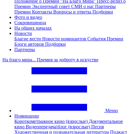
Положение о Премии "На Благо Мира"
Пресс-релиз о
Премии
Экспертный совет
СМИ о нас
Партнеры
Премии
Контакты
Вопросы и ответы
Подборки
Фото и видео
Сокровищница
На общих началах
Новости
Благие вести
Новости номинантов
События Премии
Блоги авторов
Подборки
Партнеры
На благо мира... Премия за доброту в искустве
Меню
Номинации
Короткометражное кино (взрослые)
Документальное
кино
Видеопередача\блог (взрослые)
Песня
Художественная и познавательная литература
Подкаст