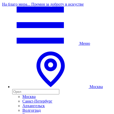
На благо мира... Премия за доброту в искустве
Меню
Москва
Москва
Санкт-Петербург
Архангельск
Волгоград