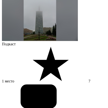
Подкаст
1 место
7