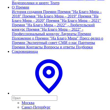
Видеоролики и шортс
Театр
О Премии
История создания Премии
Премия "На Благо Мира –
2018"
Премия "На Благо Мира – 2019"
Премия "На
Благо Мира – 2020"
Премия "На Благо Мира – 2021"
Премия "На Благо Мира – 2022" - Любительский
конкурс
Премия "На Благо Мира – 2022" -
Профессиональный конкурс
Лауреаты Премии
Положение о Премии "На Благо Мира"
Пресс-релиз о
Премии
Экспертный совет
СМИ о нас
Партнеры
Премии
Контакты
Вопросы и ответы
Подборки
Сокровищница
Москва
Санкт-Петербург