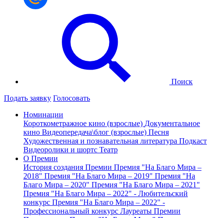
Поиск
Подать заявку
Голосовать
Номинации
Короткометражное кино (взрослые)
Документальное
кино
Видеопередача\блог (взрослые)
Песня
Художественная и познавательная литература
Подкаст
Видеоролики и шортс
Театр
О Премии
История создания Премии
Премия "На Благо Мира –
2018"
Премия "На Благо Мира – 2019"
Премия "На
Благо Мира – 2020"
Премия "На Благо Мира – 2021"
Премия "На Благо Мира – 2022" - Любительский
конкурс
Премия "На Благо Мира – 2022" -
Профессиональный конкурс
Лауреаты Премии