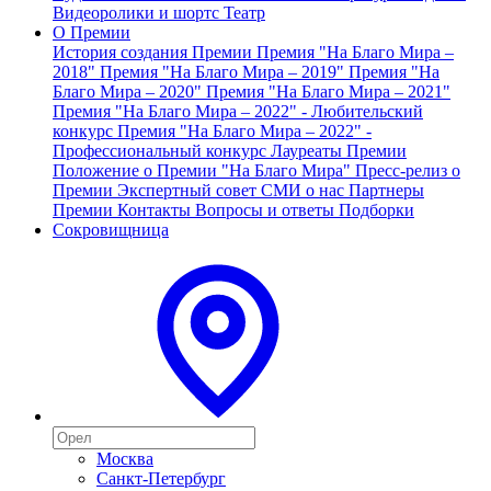
Видеоролики и шортс
Театр
О Премии
История создания Премии
Премия "На Благо Мира –
2018"
Премия "На Благо Мира – 2019"
Премия "На
Благо Мира – 2020"
Премия "На Благо Мира – 2021"
Премия "На Благо Мира – 2022" - Любительский
конкурс
Премия "На Благо Мира – 2022" -
Профессиональный конкурс
Лауреаты Премии
Положение о Премии "На Благо Мира"
Пресс-релиз о
Премии
Экспертный совет
СМИ о нас
Партнеры
Премии
Контакты
Вопросы и ответы
Подборки
Сокровищница
Москва
Санкт-Петербург