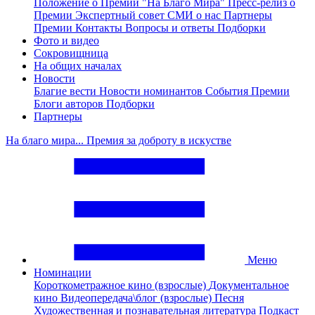
Положение о Премии "На Благо Мира"
Пресс-релиз о
Премии
Экспертный совет
СМИ о нас
Партнеры
Премии
Контакты
Вопросы и ответы
Подборки
Фото и видео
Сокровищница
На общих началах
Новости
Благие вести
Новости номинантов
События Премии
Блоги авторов
Подборки
Партнеры
На благо мира... Премия за доброту в искустве
Меню
Номинации
Короткометражное кино (взрослые)
Документальное
кино
Видеопередача\блог (взрослые)
Песня
Художественная и познавательная литература
Подкаст