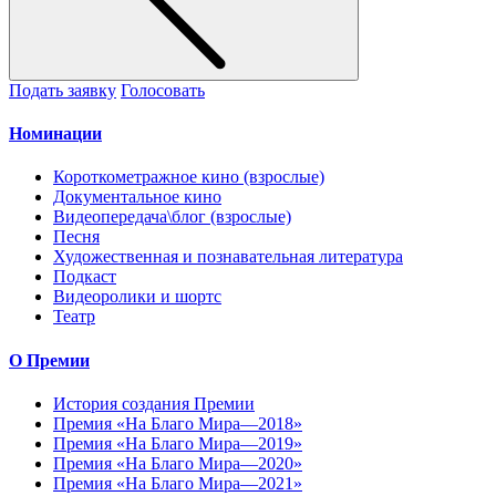
Подать заявку
Голосовать
Номинации
Короткометражное кино (взрослые)
Документальное кино
Видеопередача\блог (взрослые)
Песня
Художественная и познавательная литература
Подкаст
Видеоролики и шортс
Театр
О Премии
История создания Премии
Премия «На Благо Мира—2018»
Премия «На Благо Мира—2019»
Премия «На Благо Мира—2020»
Премия «На Благо Мира—2021»