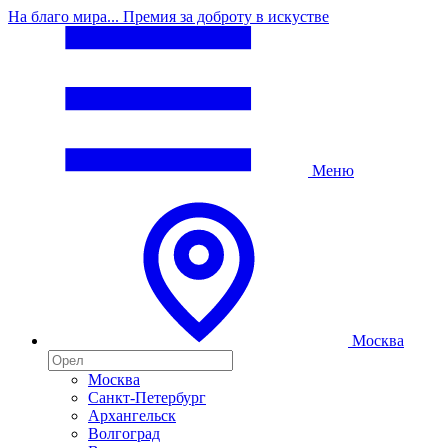
На благо мира... Премия за доброту в искустве
Меню
Москва
Москва
Санкт-Петербург
Архангельск
Волгоград