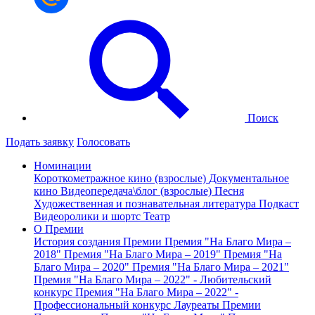
Поиск
Подать заявку
Голосовать
Номинации
Короткометражное кино (взрослые)
Документальное
кино
Видеопередача\блог (взрослые)
Песня
Художественная и познавательная литература
Подкаст
Видеоролики и шортс
Театр
О Премии
История создания Премии
Премия "На Благо Мира –
2018"
Премия "На Благо Мира – 2019"
Премия "На
Благо Мира – 2020"
Премия "На Благо Мира – 2021"
Премия "На Благо Мира – 2022" - Любительский
конкурс
Премия "На Благо Мира – 2022" -
Профессиональный конкурс
Лауреаты Премии