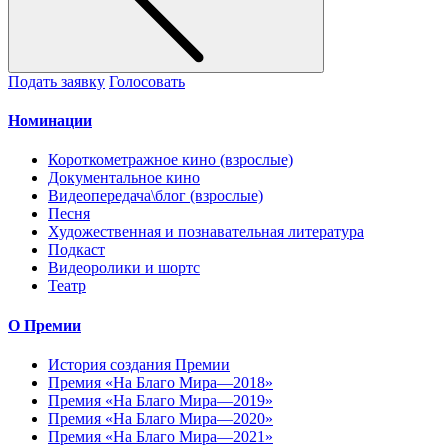
Подать заявку
Голосовать
Номинации
Короткометражное кино (взрослые)
Документальное кино
Видеопередача\блог (взрослые)
Песня
Художественная и познавательная литература
Подкаст
Видеоролики и шортс
Театр
О Премии
История создания Премии
Премия «На Благо Мира—2018»
Премия «На Благо Мира—2019»
Премия «На Благо Мира—2020»
Премия «На Благо Мира—2021»