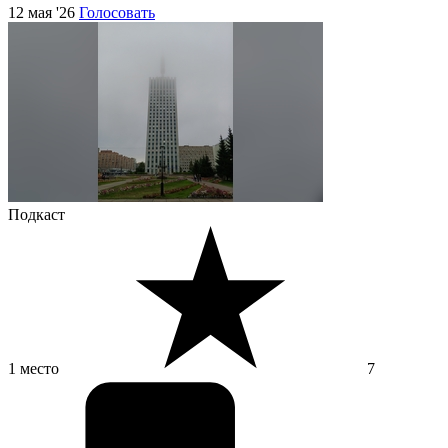
12 мая '26
Голосовать
Подкаст
1 место
7