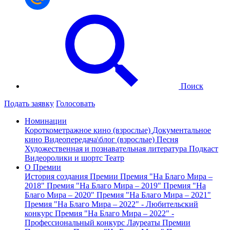
Поиск
Подать заявку
Голосовать
Номинации
Короткометражное кино (взрослые)
Документальное
кино
Видеопередача\блог (взрослые)
Песня
Художественная и познавательная литература
Подкаст
Видеоролики и шортс
Театр
О Премии
История создания Премии
Премия "На Благо Мира –
2018"
Премия "На Благо Мира – 2019"
Премия "На
Благо Мира – 2020"
Премия "На Благо Мира – 2021"
Премия "На Благо Мира – 2022" - Любительский
конкурс
Премия "На Благо Мира – 2022" -
Профессиональный конкурс
Лауреаты Премии