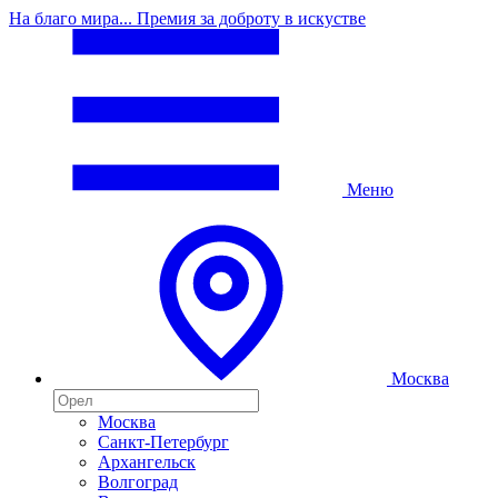
На благо мира... Премия за доброту в искустве
Меню
Москва
Москва
Санкт-Петербург
Архангельск
Волгоград