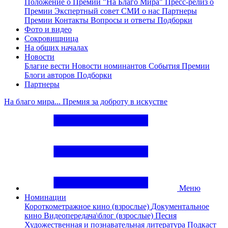
Положение о Премии "На Благо Мира"
Пресс-релиз о
Премии
Экспертный совет
СМИ о нас
Партнеры
Премии
Контакты
Вопросы и ответы
Подборки
Фото и видео
Сокровищница
На общих началах
Новости
Благие вести
Новости номинантов
События Премии
Блоги авторов
Подборки
Партнеры
На благо мира... Премия за доброту в искустве
Меню
Номинации
Короткометражное кино (взрослые)
Документальное
кино
Видеопередача\блог (взрослые)
Песня
Художественная и познавательная литература
Подкаст