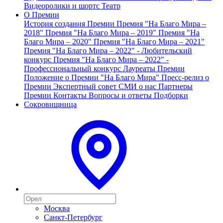
Видеоролики и шортс
Театр
О Премии
История создания Премии
Премия "На Благо Мира –
2018"
Премия "На Благо Мира – 2019"
Премия "На
Благо Мира – 2020"
Премия "На Благо Мира – 2021"
Премия "На Благо Мира – 2022" - Любительский
конкурс
Премия "На Благо Мира – 2022" -
Профессиональный конкурс
Лауреаты Премии
Положение о Премии "На Благо Мира"
Пресс-релиз о
Премии
Экспертный совет
СМИ о нас
Партнеры
Премии
Контакты
Вопросы и ответы
Подборки
Сокровищница
Москва
Санкт-Петербург