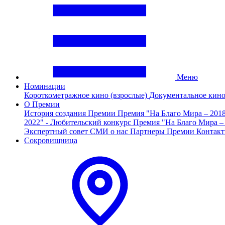
Меню
Номинации
Короткометражное кино (взрослые)
Документальное кин
О Премии
История создания Премии
Премия "На Благо Мира – 201
2022" - Любительский конкурс
Премия "На Благо Мира –
Экспертный совет
СМИ о нас
Партнеры Премии
Контак
Сокровищница