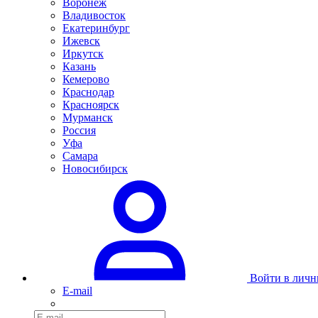
Воронеж
Владивосток
Екатеринбург
Ижевск
Иркутск
Казань
Кемерово
Краснодар
Красноярск
Мурманск
Россия
Уфа
Самара
Новосибирск
Войти в личн
E-mail