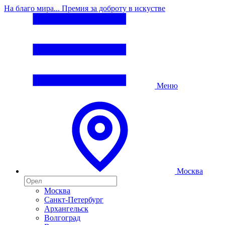
На благо мира... Премия за доброту в искустве
Меню
Москва
Москва
Санкт-Петербург
Архангельск
Волгоград