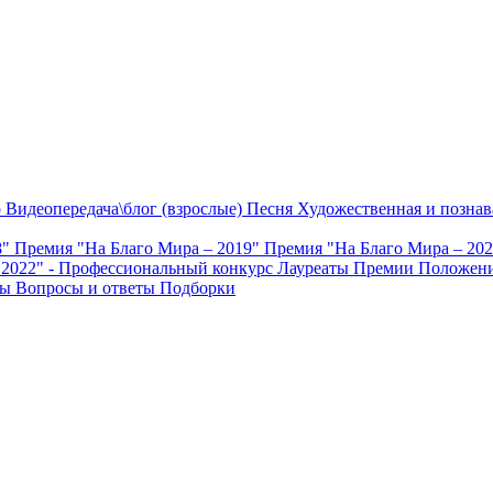
о
Видеопередача\блог (взрослые)
Песня
Художественная и познав
8"
Премия "На Благо Мира – 2019"
Премия "На Благо Мира – 20
 2022" - Профессиональный конкурс
Лауреаты Премии
Положени
ты
Вопросы и ответы
Подборки