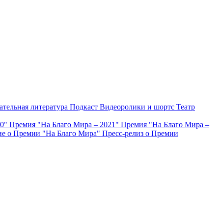
ательная литература
Подкаст
Видеоролики и шортс
Театр
20"
Премия "На Благо Мира – 2021"
Премия "На Благо Мира –
е о Премии "На Благо Мира"
Пресс-релиз о Премии