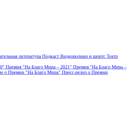
ательная литература
Подкаст
Видеоролики и шортс
Театр
20"
Премия "На Благо Мира – 2021"
Премия "На Благо Мира –
е о Премии "На Благо Мира"
Пресс-релиз о Премии