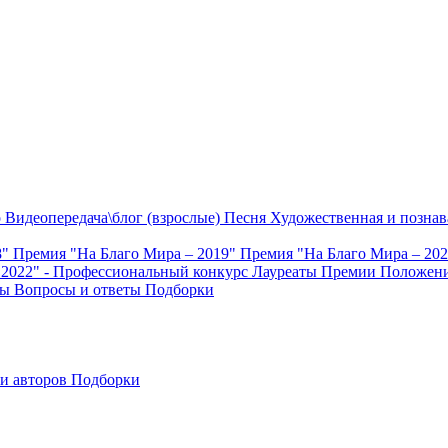
о
Видеопередача\блог (взрослые)
Песня
Художественная и познав
8"
Премия "На Благо Мира – 2019"
Премия "На Благо Мира – 20
 2022" - Профессиональный конкурс
Лауреаты Премии
Положени
ты
Вопросы и ответы
Подборки
и авторов
Подборки