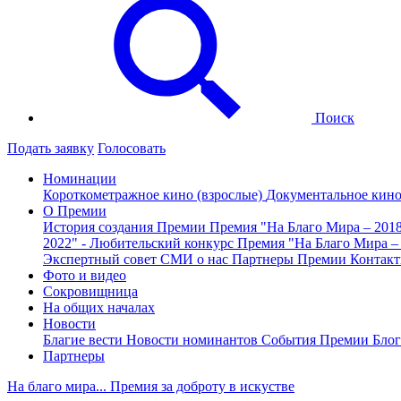
Поиск
Подать заявку
Голосовать
Номинации
Короткометражное кино (взрослые)
Документальное кин
О Премии
История создания Премии
Премия "На Благо Мира – 201
2022" - Любительский конкурс
Премия "На Благо Мира –
Экспертный совет
СМИ о нас
Партнеры Премии
Контак
Фото и видео
Сокровищница
На общих началах
Новости
Благие вести
Новости номинантов
События Премии
Блог
Партнеры
На благо мира... Премия за доброту в искустве