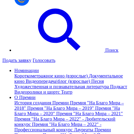
Поиск
Подать заявку
Голосовать
Номинации
Короткометражное кино (взрослые)
Документальное
кино
Видеопередача\блог (взрослые)
Песня
Художественная и познавательная литература
Подкаст
Видеоролики и шортс
Театр
О Премии
История создания Премии
Премия "На Благо Мира –
2018"
Премия "На Благо Мира – 2019"
Премия "На
Благо Мира – 2020"
Премия "На Благо Мира – 2021"
Премия "На Благо Мира – 2022" - Любительский
конкурс
Премия "На Благо Мира – 2022" -
Профессиональный конкурс
Лауреаты Премии