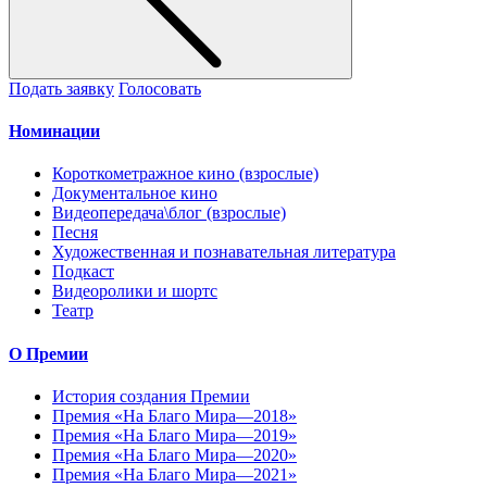
Подать заявку
Голосовать
Номинации
Короткометражное кино (взрослые)
Документальное кино
Видеопередача\блог (взрослые)
Песня
Художественная и познавательная литература
Подкаст
Видеоролики и шортс
Театр
О Премии
История создания Премии
Премия «На Благо Мира—2018»
Премия «На Благо Мира—2019»
Премия «На Благо Мира—2020»
Премия «На Благо Мира—2021»