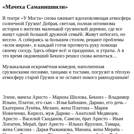
«Мачеха Саманишвили»
В театре «У Моста» снова оживает вдохновляющая атмосфера
солнечной Грузии! Добрая, светлая, полная оптимизма
история о жителях маленькой грузинской деревни, где все
живут одной большой дружной семьёй. Живут небогато, но
весело. А собираясь за большим столом, решают проблемы
«всем миром», и каждый готов протянуть руку помощи
своему соседу. Здесь общее всё: и праздники, и утраты. А в
это время овдовевший Бекинэ решил снова жениться…
Музыкальная искромётная комедия, наполненная
грузинскими песнями, танцами и тостами, погрузит в тёплую
атмосферу старой Грузии и не оставит никого равнодушным!
Элене, мачеха Аристо – Марина Шилова, Бекинэ – Владимир
Ильин, Платон, его сын – Илья Бабошин, Дарико, его дочь –
Екатерина Лунёва, Мелано, жена Платона – Мария
Новиченко, Кирилэ, муж Дарико – Анатолий Медянцев,
Аристо – Василий Скиданов, Самсон, брат Аристо – Иван
Лопатин, Мераб, брат Аристо – Ильназ Яруллин, Тамара,
жена Самсона – Дарья Рыжанкова, Манана, жена Мераба –