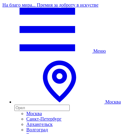
На благо мира... Премия за доброту в искустве
Меню
Москва
Москва
Санкт-Петербург
Архангельск
Волгоград