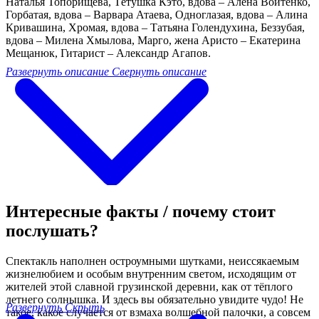
Наталья Топорищева, Тётушка Кэто, вдова – Алёна Войтенко,
Горбатая, вдова – Варвара Атаева, Одноглазая, вдова – Алина
Кривашина, Хромая, вдова – Татьяна Голендухина, Беззубая,
вдова – Милена Хмылова, Марго, жена Аристо – Екатерина
Мещанюк, Гитарист – Александр Агапов.
Развернуть описание
Свернуть описание
Интересные факты / почему стоит
послушать?
Спектакль наполнен остроумными шутками, неиссякаемым
жизнелюбием и особым внутренним светом, исходящим от
жителей этой славной грузинской деревни, как от тёплого
летнего солнышка. И здесь вы обязательно увидите чудо! Не
Развернуть
Скрыть
такое, какое случается от взмаха волшебной палочки, а совсем