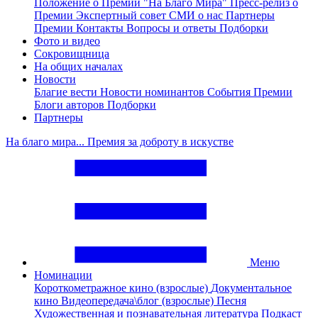
Положение о Премии "На Благо Мира"
Пресс-релиз о
Премии
Экспертный совет
СМИ о нас
Партнеры
Премии
Контакты
Вопросы и ответы
Подборки
Фото и видео
Сокровищница
На общих началах
Новости
Благие вести
Новости номинантов
События Премии
Блоги авторов
Подборки
Партнеры
На благо мира... Премия за доброту в искустве
Меню
Номинации
Короткометражное кино (взрослые)
Документальное
кино
Видеопередача\блог (взрослые)
Песня
Художественная и познавательная литература
Подкаст