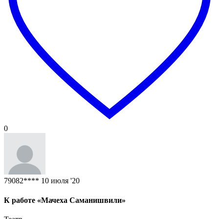
0
79082****
10 июля '20
К работе «Мачеха Саманишвили»