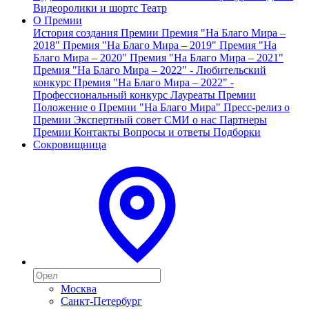
Видеоролики и шортс
Театр
О Премии
История создания Премии
Премия "На Благо Мира –
2018"
Премия "На Благо Мира – 2019"
Премия "На
Благо Мира – 2020"
Премия "На Благо Мира – 2021"
Премия "На Благо Мира – 2022" - Любительский
конкурс
Премия "На Благо Мира – 2022" -
Профессиональный конкурс
Лауреаты Премии
Положение о Премии "На Благо Мира"
Пресс-релиз о
Премии
Экспертный совет
СМИ о нас
Партнеры
Премии
Контакты
Вопросы и ответы
Подборки
Сокровищница
Москва
Санкт-Петербург