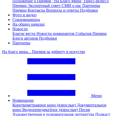
Положение о Премии "На Благо Мира"
Пресс-релиз о
Премии
Экспертный совет
СМИ о нас
Партнеры
Премии
Контакты
Вопросы и ответы
Подборки
Фото и видео
Сокровищница
На общих началах
Новости
Благие вести
Новости номинантов
События Премии
Блоги авторов
Подборки
Партнеры
На благо мира... Премия за доброту в искустве
Меню
Номинации
Короткометражное кино (взрослые)
Документальное
кино
Видеопередача\блог (взрослые)
Песня
Художественная и познавательная литература
Подкаст