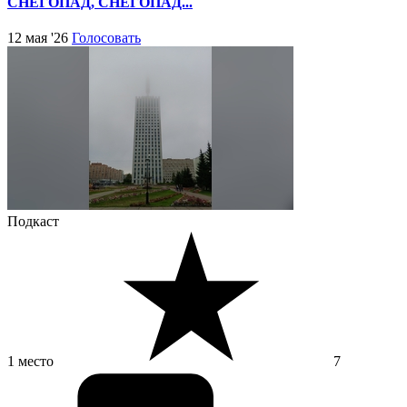
СНЕГОПАД, СНЕГОПАД...
12 мая '26
Голосовать
Подкаст
1 место
7