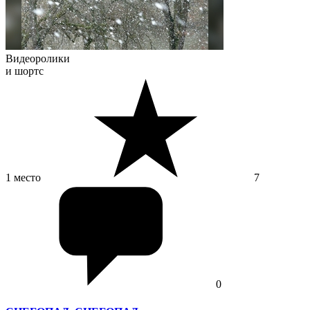
Видеоролики
и шортс
1 место
7
0