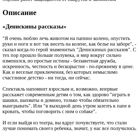
Описание
«Денискины рассказы»
"Я очень люблю лечь животом на папино колено, опустить
руки и ноги и вот так висеть на колене, как белье на заборе", -
сказал когда-то герой знаменитых "Денискиных рассказов". С
тех пор прошло больше полувека, и мир вокруг сильно
изменился, но простые истины - беззаветная дружба,
искренность, честность и бескорыстие - по-прежнему в цене.
Как и веселые приключения, без которых немыслимо
счастливое детство - ни тогда, ни сейчас.
Спектакль напомнит взрослым и, возможно, впервые
расскажет современным детям о том, как здорово "играть в
шашки, шахматы и домино, только чтобы обязательно
выигрывать". Или "в выходной день утром залезть к папе в
кровать, чтобы поговорить с ним о собаке".
И если выйдя из театра, вы вдруг почувствуете, что стали
лучше понимать своего ребенка, значит, у нас все получилось.