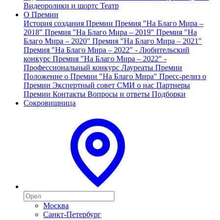
Видеоролики и шортс
Театр
О Премии
История создания Премии
Премия "На Благо Мира –
2018"
Премия "На Благо Мира – 2019"
Премия "На
Благо Мира – 2020"
Премия "На Благо Мира – 2021"
Премия "На Благо Мира – 2022" - Любительский
конкурс
Премия "На Благо Мира – 2022" -
Профессиональный конкурс
Лауреаты Премии
Положение о Премии "На Благо Мира"
Пресс-релиз о
Премии
Экспертный совет
СМИ о нас
Партнеры
Премии
Контакты
Вопросы и ответы
Подборки
Сокровищница
Москва
Санкт-Петербург