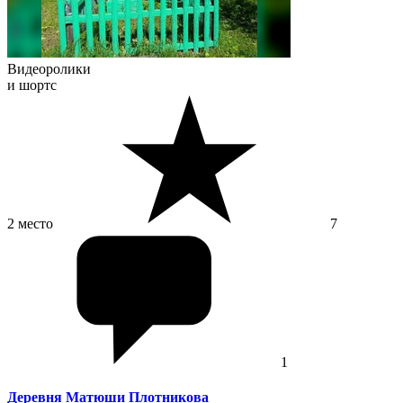
Видеоролики
и шортс
2 место
7
1
Деревня Матюши Плотникова