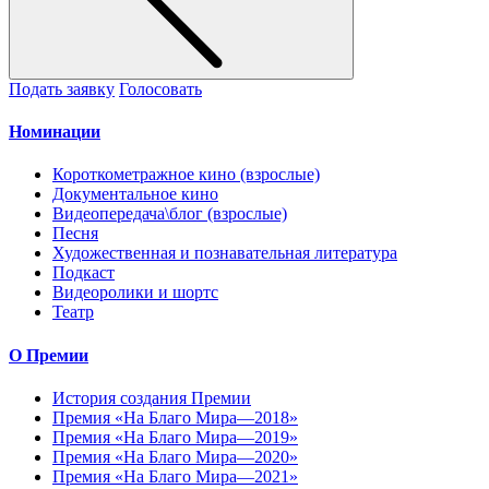
Подать заявку
Голосовать
Номинации
Короткометражное кино (взрослые)
Документальное кино
Видеопередача\блог (взрослые)
Песня
Художественная и познавательная литература
Подкаст
Видеоролики и шортс
Театр
О Премии
История создания Премии
Премия «На Благо Мира—2018»
Премия «На Благо Мира—2019»
Премия «На Благо Мира—2020»
Премия «На Благо Мира—2021»