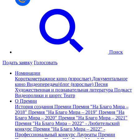
Поиск
Подать заявку
Голосовать
Номинации
Короткометражное кино (взрослые)
Документальное
кино
Видеопередача\блог (взрослые)
Песня
Художественная и познавательная литература
Подкаст
Видеоролики и шортс
Театр
О Премии
История создания Премии
Премия "На Благо Мира –
2018"
Премия "На Благо Мира – 2019"
Премия "На
Благо Мира – 2020"
Премия "На Благо Мира – 2021"
Премия "На Благо Мира – 2022" - Любительский
конкурс
Премия "На Благо Мира – 2022" -
Профессиональный конкурс
Лауреаты Премии