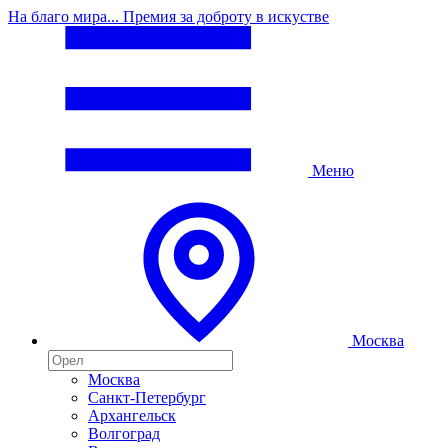
На благо мира... Премия за доброту в искустве
Меню
Москва
Москва
Санкт-Петербург
Архангельск
Волгоград