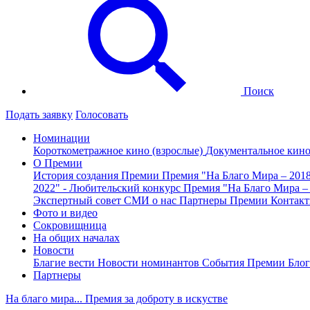
Поиск
Подать заявку
Голосовать
Номинации
Короткометражное кино (взрослые)
Документальное кин
О Премии
История создания Премии
Премия "На Благо Мира – 201
2022" - Любительский конкурс
Премия "На Благо Мира –
Экспертный совет
СМИ о нас
Партнеры Премии
Контак
Фото и видео
Сокровищница
На общих началах
Новости
Благие вести
Новости номинантов
События Премии
Блог
Партнеры
На благо мира... Премия за доброту в искустве