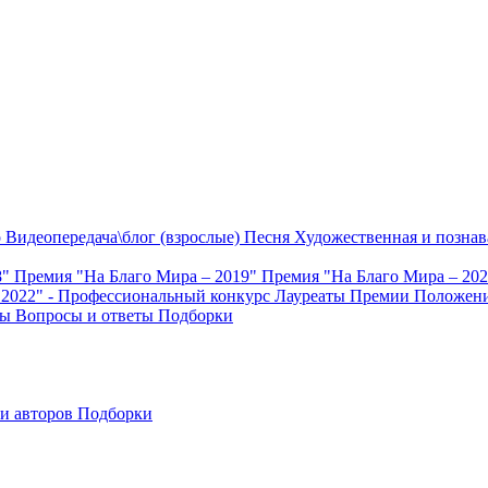
о
Видеопередача\блог (взрослые)
Песня
Художественная и познав
8"
Премия "На Благо Мира – 2019"
Премия "На Благо Мира – 20
 2022" - Профессиональный конкурс
Лауреаты Премии
Положени
ты
Вопросы и ответы
Подборки
и авторов
Подборки