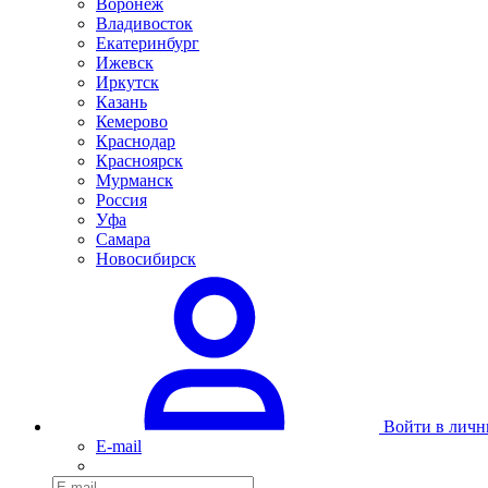
Воронеж
Владивосток
Екатеринбург
Ижевск
Иркутск
Казань
Кемерово
Краснодар
Красноярск
Мурманск
Россия
Уфа
Самара
Новосибирск
Войти в личн
E-mail