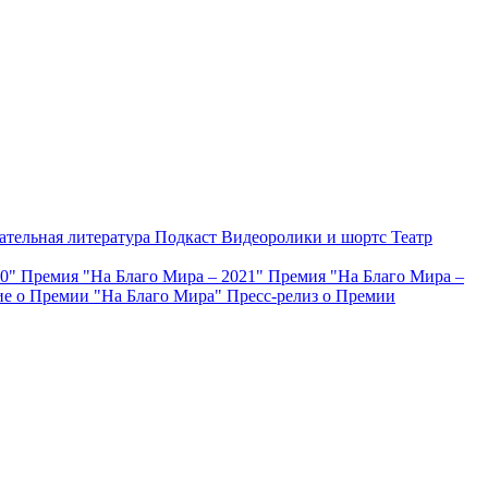
ательная литература
Подкаст
Видеоролики и шортс
Театр
20"
Премия "На Благо Мира – 2021"
Премия "На Благо Мира –
е о Премии "На Благо Мира"
Пресс-релиз о Премии