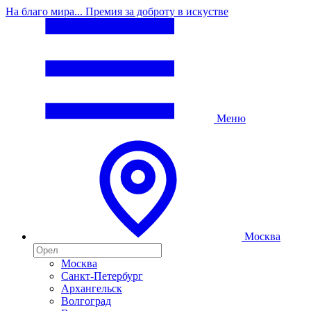
На благо мира... Премия за доброту в искустве
Меню
Москва
Москва
Санкт-Петербург
Архангельск
Волгоград