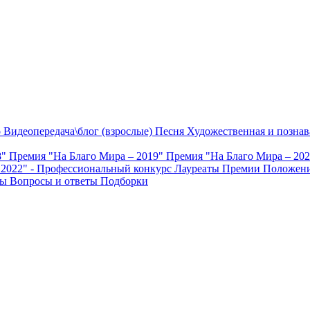
о
Видеопередача\блог (взрослые)
Песня
Художественная и познав
8"
Премия "На Благо Мира – 2019"
Премия "На Благо Мира – 20
 2022" - Профессиональный конкурс
Лауреаты Премии
Положени
ты
Вопросы и ответы
Подборки