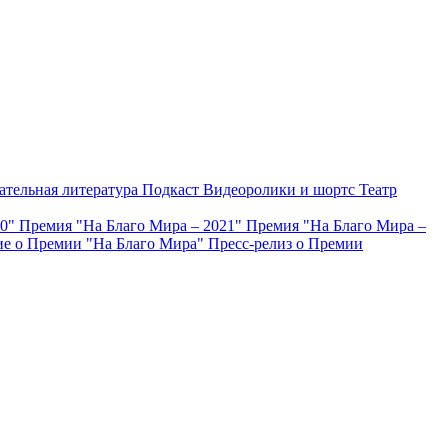
ательная литература
Подкаст
Видеоролики и шортс
Театр
20"
Премия "На Благо Мира – 2021"
Премия "На Благо Мира –
е о Премии "На Благо Мира"
Пресс-релиз о Премии