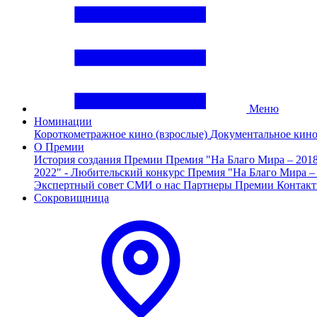
Меню
Номинации
Короткометражное кино (взрослые)
Документальное кин
О Премии
История создания Премии
Премия "На Благо Мира – 201
2022" - Любительский конкурс
Премия "На Благо Мира –
Экспертный совет
СМИ о нас
Партнеры Премии
Контак
Сокровищница