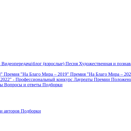
о
Видеопередача\блог (взрослые)
Песня
Художественная и познав
8"
Премия "На Благо Мира – 2019"
Премия "На Благо Мира – 20
 2022" - Профессиональный конкурс
Лауреаты Премии
Положени
ты
Вопросы и ответы
Подборки
и авторов
Подборки