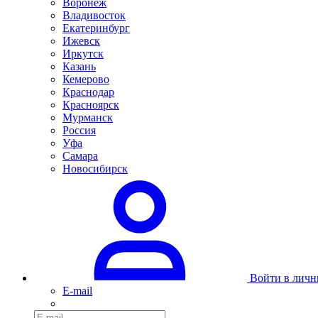
Воронеж
Владивосток
Екатеринбург
Ижевск
Иркутск
Казань
Кемерово
Краснодар
Красноярск
Мурманск
Россия
Уфа
Самара
Новосибирск
Войти в личн
E-mail