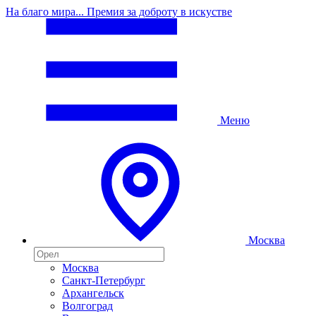
На благо мира... Премия за доброту в искустве
Меню
Москва
Москва
Санкт-Петербург
Архангельск
Волгоград