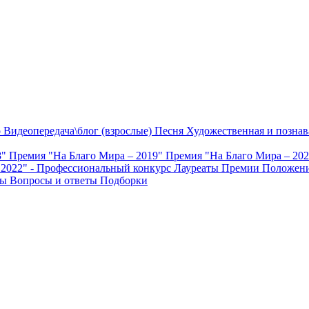
о
Видеопередача\блог (взрослые)
Песня
Художественная и познав
8"
Премия "На Благо Мира – 2019"
Премия "На Благо Мира – 20
 2022" - Профессиональный конкурс
Лауреаты Премии
Положени
ты
Вопросы и ответы
Подборки