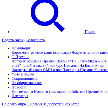
Поиск
Подать заявку
Голосовать
Номинации
Короткометражное кино (взрослые)
Документальное кин
О Премии
История создания Премии
Премия "На Благо Мира – 201
2022" - Любительский конкурс
Премия "На Благо Мира –
Экспертный совет
СМИ о нас
Партнеры Премии
Контак
Фото и видео
Сокровищница
На общих началах
Новости
Благие вести
Новости номинантов
События Премии
Блог
Партнеры
На благо мира... Премия за доброту в искустве