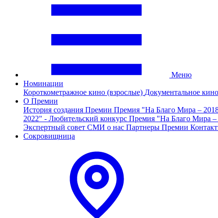
Меню
Номинации
Короткометражное кино (взрослые)
Документальное кин
О Премии
История создания Премии
Премия "На Благо Мира – 201
2022" - Любительский конкурс
Премия "На Благо Мира –
Экспертный совет
СМИ о нас
Партнеры Премии
Контак
Сокровищница