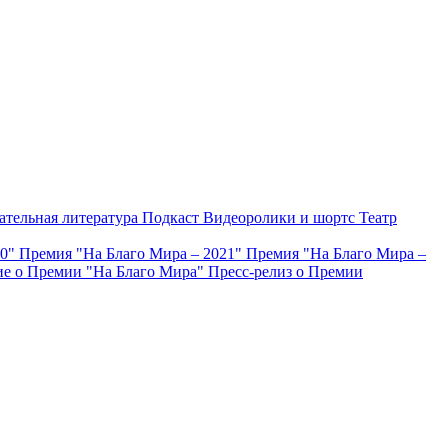
ательная литература
Подкаст
Видеоролики и шортс
Театр
20"
Премия "На Благо Мира – 2021"
Премия "На Благо Мира –
е о Премии "На Благо Мира"
Пресс-релиз о Премии