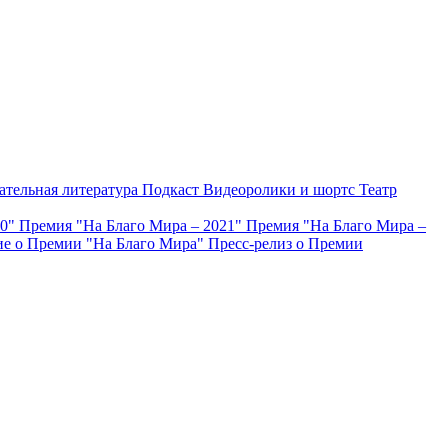
ательная литература
Подкаст
Видеоролики и шортс
Театр
20"
Премия "На Благо Мира – 2021"
Премия "На Благо Мира –
е о Премии "На Благо Мира"
Пресс-релиз о Премии