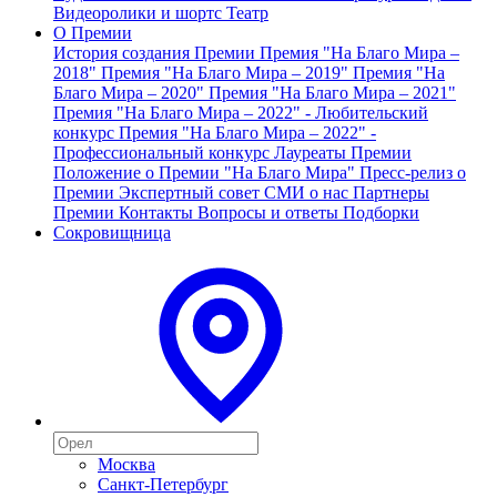
Видеоролики и шортс
Театр
О Премии
История создания Премии
Премия "На Благо Мира –
2018"
Премия "На Благо Мира – 2019"
Премия "На
Благо Мира – 2020"
Премия "На Благо Мира – 2021"
Премия "На Благо Мира – 2022" - Любительский
конкурс
Премия "На Благо Мира – 2022" -
Профессиональный конкурс
Лауреаты Премии
Положение о Премии "На Благо Мира"
Пресс-релиз о
Премии
Экспертный совет
СМИ о нас
Партнеры
Премии
Контакты
Вопросы и ответы
Подборки
Сокровищница
Москва
Санкт-Петербург