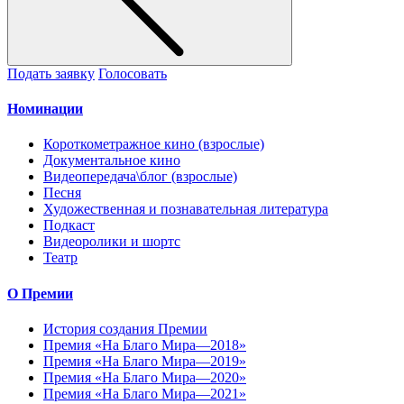
Подать заявку
Голосовать
Номинации
Короткометражное кино (взрослые)
Документальное кино
Видеопередача\блог (взрослые)
Песня
Художественная и познавательная литература
Подкаст
Видеоролики и шортс
Театр
О Премии
История создания Премии
Премия «На Благо Мира—2018»
Премия «На Благо Мира—2019»
Премия «На Благо Мира—2020»
Премия «На Благо Мира—2021»