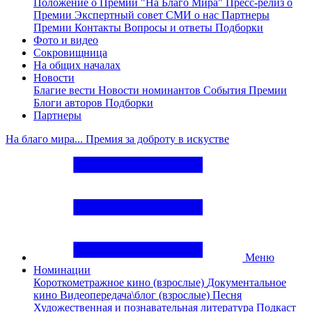
Положение о Премии "На Благо Мира"
Пресс-релиз о
Премии
Экспертный совет
СМИ о нас
Партнеры
Премии
Контакты
Вопросы и ответы
Подборки
Фото и видео
Сокровищница
На общих началах
Новости
Благие вести
Новости номинантов
События Премии
Блоги авторов
Подборки
Партнеры
На благо мира... Премия за доброту в искустве
Меню
Номинации
Короткометражное кино (взрослые)
Документальное
кино
Видеопередача\блог (взрослые)
Песня
Художественная и познавательная литература
Подкаст