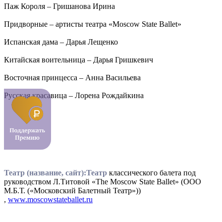
Паж Короля – Гришанова Ирина
Придворные – артисты театра «Moscow State Ballet»
Испанская дама – Дарья Лещенко
Китайская воительница – Дарья Гришкевич
Восточная принцесса – Анна Васильева
Русская красавица – Лорена Рождайкина
Театр (название, сайт):Театр
классического балета под
руководством Л.Титовой «The Moscow State Ballet» (ООО
М.Б.Т. («Московский Балетный Театр»))
,
www.moscowstateballet.ru