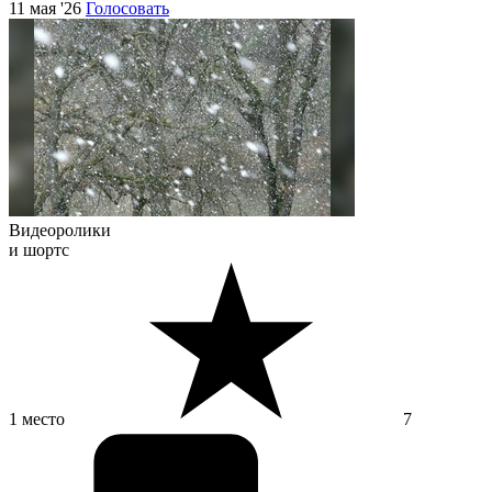
11 мая '26
Голосовать
Видеоролики
и шортс
1 место
7