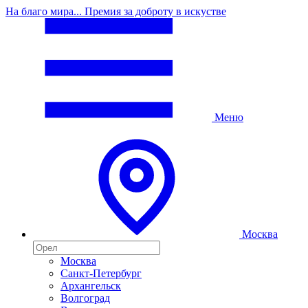
На благо мира... Премия за доброту в искустве
Меню
Москва
Москва
Санкт-Петербург
Архангельск
Волгоград