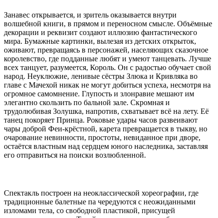
Занавес открывается, и зритель оказывается внутри
волшебной книги, в прямом и переносном смысле. Объёмные
декорации и реквизит создают иллюзию фантастического
мира. Бумажные картинки, вылезая из детских открыток,
оживают, превращаясь в персонажей, населяющих сказочное
королевство, где подданные любят и умеют танцевать. Лучше
всех танцует, разумеется, Король. Он с радостью обучает свой
народ. Неуклюжие, ленивые сёстры Злюка и Кривляка во
главе с Мачехой никак не могут добиться успеха, несмотря на
огромное самомнение. Глупость и злонравие мешают им
элегантно скользить по бальной зале. Скромная и
трудолюбивая Золушка, напротив, схватывает всё на лету. Её
танец покоряет Принца. Роковые удары часов развеивают
чары доброй Феи-крёстной, карета превращается в тыкву, но
очарование невинности, простоты, невиданное при дворе,
остаётся властным над сердцем юного наследника, заставляя
его отправиться на поиски возлюбленной.
Спектакль построен на неоклассической хореографии, где
традиционные балетные па чередуются с неожиданными
изломами тела, со свободной пластикой, присущей