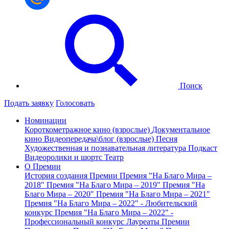
Поиск
Подать заявку
Голосовать
Номинации
Короткометражное кино (взрослые)
Документальное
кино
Видеопередача\блог (взрослые)
Песня
Художественная и познавательная литература
Подкаст
Видеоролики и шортс
Театр
О Премии
История создания Премии
Премия "На Благо Мира –
2018"
Премия "На Благо Мира – 2019"
Премия "На
Благо Мира – 2020"
Премия "На Благо Мира – 2021"
Премия "На Благо Мира – 2022" - Любительский
конкурс
Премия "На Благо Мира – 2022" -
Профессиональный конкурс
Лауреаты Премии