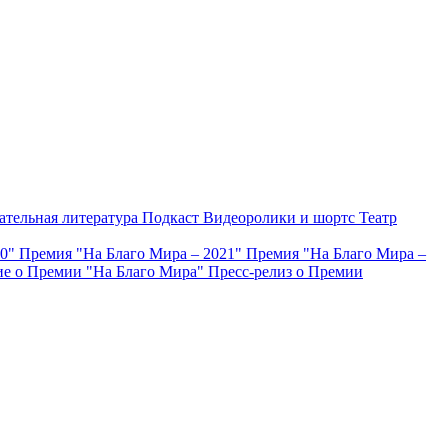
ательная литература
Подкаст
Видеоролики и шортс
Театр
20"
Премия "На Благо Мира – 2021"
Премия "На Благо Мира –
е о Премии "На Благо Мира"
Пресс-релиз о Премии