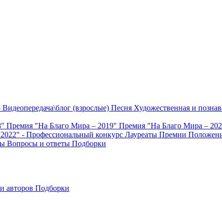
о
Видеопередача\блог (взрослые)
Песня
Художественная и познав
8"
Премия "На Благо Мира – 2019"
Премия "На Благо Мира – 20
 2022" - Профессиональный конкурс
Лауреаты Премии
Положени
ты
Вопросы и ответы
Подборки
и авторов
Подборки