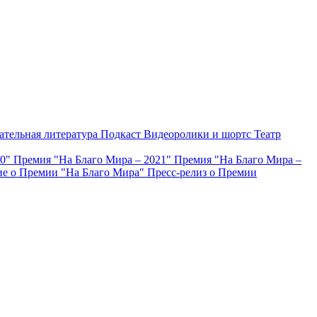
ательная литература
Подкаст
Видеоролики и шортс
Театр
20"
Премия "На Благо Мира – 2021"
Премия "На Благо Мира –
е о Премии "На Благо Мира"
Пресс-релиз о Премии