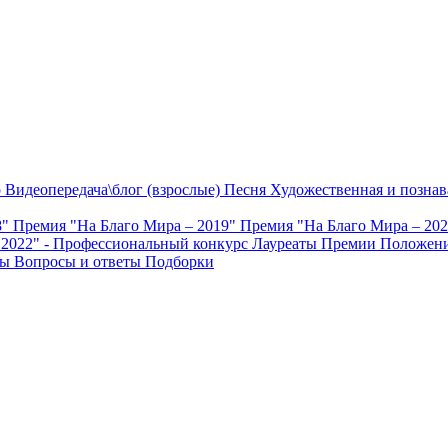
о
Видеопередача\блог (взрослые)
Песня
Художественная и познав
8"
Премия "На Благо Мира – 2019"
Премия "На Благо Мира – 20
 2022" - Профессиональный конкурс
Лауреаты Премии
Положени
ты
Вопросы и ответы
Подборки