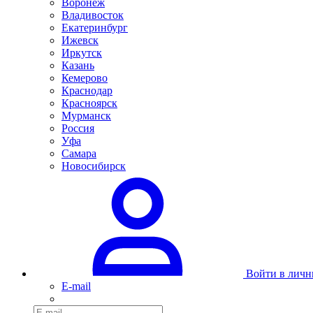
Воронеж
Владивосток
Екатеринбург
Ижевск
Иркутск
Казань
Кемерово
Краснодар
Красноярск
Мурманск
Россия
Уфа
Самара
Новосибирск
Войти в личн
E-mail