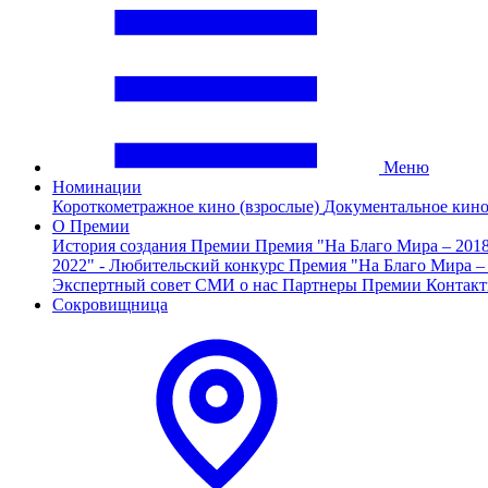
Меню
Номинации
Короткометражное кино (взрослые)
Документальное кин
О Премии
История создания Премии
Премия "На Благо Мира – 201
2022" - Любительский конкурс
Премия "На Благо Мира –
Экспертный совет
СМИ о нас
Партнеры Премии
Контак
Сокровищница