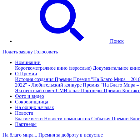
Поиск
Подать заявку
Голосовать
Номинации
Короткометражное кино (взрослые)
Документальное кин
О Премии
История создания Премии
Премия "На Благо Мира – 201
2022" - Любительский конкурс
Премия "На Благо Мира –
Экспертный совет
СМИ о нас
Партнеры Премии
Контак
Фото и видео
Сокровищница
На общих началах
Новости
Благие вести
Новости номинантов
События Премии
Блог
Партнеры
На благо мира... Премия за доброту в искустве