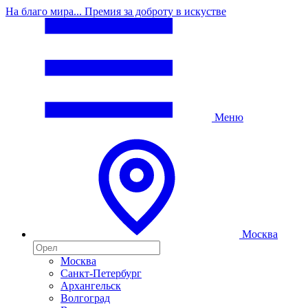
На благо мира... Премия за доброту в искустве
Меню
Москва
Москва
Санкт-Петербург
Архангельск
Волгоград