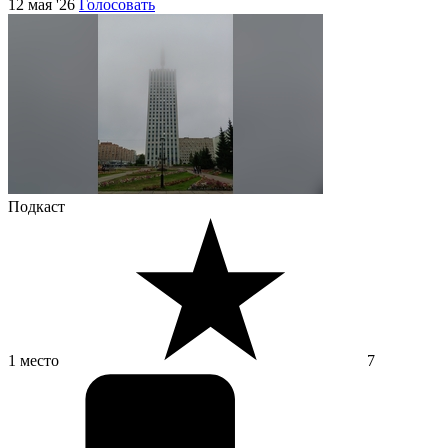
12 мая '26
Голосовать
Подкаст
1 место
7