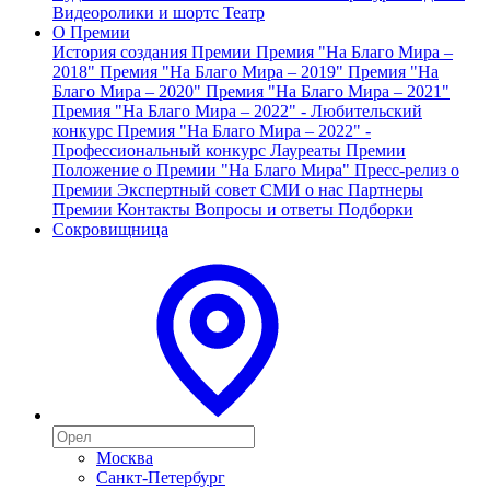
Видеоролики и шортс
Театр
О Премии
История создания Премии
Премия "На Благо Мира –
2018"
Премия "На Благо Мира – 2019"
Премия "На
Благо Мира – 2020"
Премия "На Благо Мира – 2021"
Премия "На Благо Мира – 2022" - Любительский
конкурс
Премия "На Благо Мира – 2022" -
Профессиональный конкурс
Лауреаты Премии
Положение о Премии "На Благо Мира"
Пресс-релиз о
Премии
Экспертный совет
СМИ о нас
Партнеры
Премии
Контакты
Вопросы и ответы
Подборки
Сокровищница
Москва
Санкт-Петербург