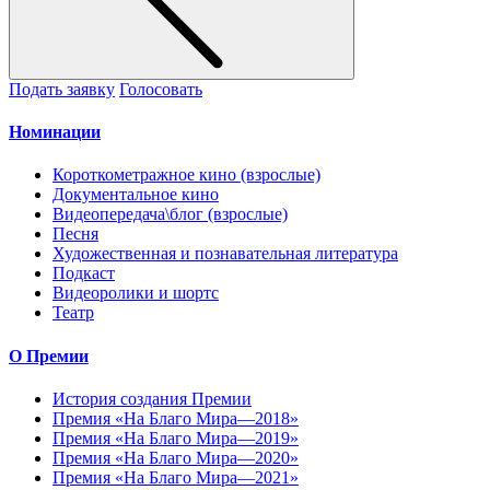
Подать заявку
Голосовать
Номинации
Короткометражное кино (взрослые)
Документальное кино
Видеопередача\блог (взрослые)
Песня
Художественная и познавательная литература
Подкаст
Видеоролики и шортс
Театр
О Премии
История создания Премии
Премия «На Благо Мира—2018»
Премия «На Благо Мира—2019»
Премия «На Благо Мира—2020»
Премия «На Благо Мира—2021»