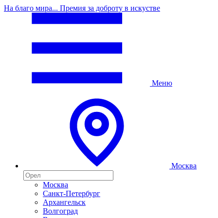
На благо мира... Премия за доброту в искустве
Меню
Москва
Москва
Санкт-Петербург
Архангельск
Волгоград