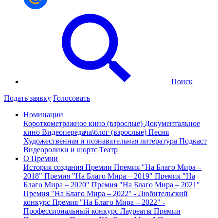
Поиск
Подать заявку
Голосовать
Номинации
Короткометражное кино (взрослые)
Документальное
кино
Видеопередача\блог (взрослые)
Песня
Художественная и познавательная литература
Подкаст
Видеоролики и шортс
Театр
О Премии
История создания Премии
Премия "На Благо Мира –
2018"
Премия "На Благо Мира – 2019"
Премия "На
Благо Мира – 2020"
Премия "На Благо Мира – 2021"
Премия "На Благо Мира – 2022" - Любительский
конкурс
Премия "На Благо Мира – 2022" -
Профессиональный конкурс
Лауреаты Премии