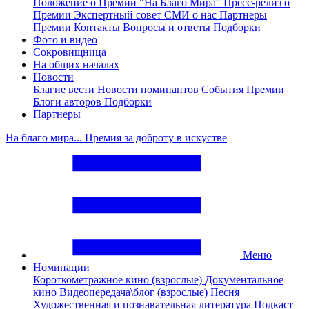
Положение о Премии "На Благо Мира"
Пресс-релиз о
Премии
Экспертный совет
СМИ о нас
Партнеры
Премии
Контакты
Вопросы и ответы
Подборки
Фото и видео
Сокровищница
На общих началах
Новости
Благие вести
Новости номинантов
События Премии
Блоги авторов
Подборки
Партнеры
На благо мира... Премия за доброту в искустве
Меню
Номинации
Короткометражное кино (взрослые)
Документальное
кино
Видеопередача\блог (взрослые)
Песня
Художественная и познавательная литература
Подкаст