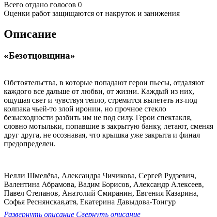
Всего отдано голосов 0
Оценки работ защищаются от накруток и занижения
Описание
«Безотцовщина»
Обстоятельства, в которые попадают герои пьесы, отдаляют
каждого все дальше от любви, от жизни. Каждый из них,
ощущая свет и чувствуя тепло, стремится вылететь из-под
колпака чьей-то злой иронии, но прочное стекло
безысходности разбить им не под силу. Герои спектакля,
словно мотыльки, попавшие в закрытую банку, летают, сменяя
друг друга, не осознавая, что крышка уже закрыта и финал
предопределен.
Нелли Шмелёва, Александра Чичикова, Сергей Рудзевич,
Валентина Абрамова, Вадим Борисов, Александр Алексеев,
Павел Степанов, Анатолий Смиранин, Евгения Казарина,
Софья Реснянская,атя, Екатерина Давыдова-Тонгур
Развернуть описание
Свернуть описание