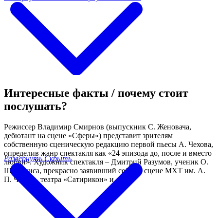
Интересные факты / почему стоит
послушать?
Режиссер Владимир Смирнов (выпускник С. Женовача,
дебютант на сцене «Сферы») представит зрителям
собственную сценическую редакцию первой пьесы А. Чехова,
определив жанр спектакля как «24 эпизода до, после и вместо
Развернуть
Скрыть
любви». Художник спектакля – Дмитрий Разумов, ученик О.
Шейнциса, прекрасно заявивший себя на сцене МХТ им. А.
П. Чехова, театра «Сатирикон» и др.