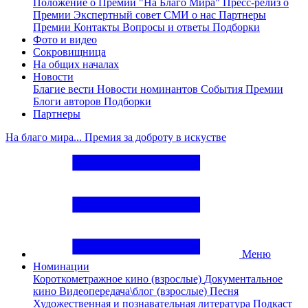
Положение о Премии "На Благо Мира"
Пресс-релиз о
Премии
Экспертный совет
СМИ о нас
Партнеры
Премии
Контакты
Вопросы и ответы
Подборки
Фото и видео
Сокровищница
На общих началах
Новости
Благие вести
Новости номинантов
События Премии
Блоги авторов
Подборки
Партнеры
На благо мира... Премия за доброту в искустве
Меню
Номинации
Короткометражное кино (взрослые)
Документальное
кино
Видеопередача\блог (взрослые)
Песня
Художественная и познавательная литература
Подкаст