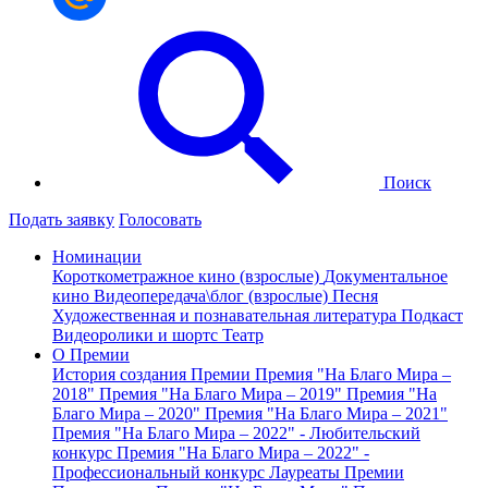
Поиск
Подать заявку
Голосовать
Номинации
Короткометражное кино (взрослые)
Документальное
кино
Видеопередача\блог (взрослые)
Песня
Художественная и познавательная литература
Подкаст
Видеоролики и шортс
Театр
О Премии
История создания Премии
Премия "На Благо Мира –
2018"
Премия "На Благо Мира – 2019"
Премия "На
Благо Мира – 2020"
Премия "На Благо Мира – 2021"
Премия "На Благо Мира – 2022" - Любительский
конкурс
Премия "На Благо Мира – 2022" -
Профессиональный конкурс
Лауреаты Премии