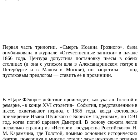
Первая часть трилогии, «Смерть Иоанна Грозного», была
опубликована в журнале «Отечественные записки» в начале
1866 года. Цензура допустила постановку пьесы в обеих
столицах (и она с успехом шла в Александринском театре в
Петербурге и в Малом в Москве), но запретила — под
пустяковым предлогом — ставить её в провинции.
В «Царе Фёдоре» действие происходит, как указал Толстой в
ремарке, «в конце XVI столетия». События, представленные в
пьесе, охватывают период с 1585 года, когда состоялось
примирение Ивана Шуйского с Борисом Годуновым, по 1591
год, когда погиб царевич Дмитрий. В основу сюжета легли
несколько страниц из «Истории государства Российского» Н.
М. Карамзина, где Толстой, помимо основных исторических
фактов, почерпнул и многие детали; даже некоторые реплики