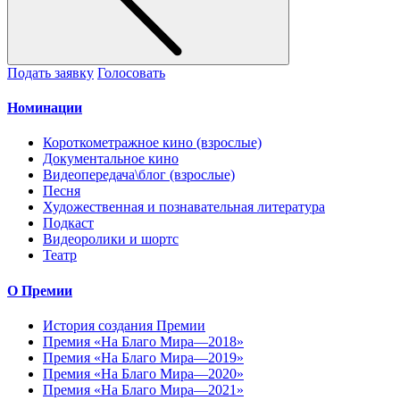
Подать заявку
Голосовать
Номинации
Короткометражное кино (взрослые)
Документальное кино
Видеопередача\блог (взрослые)
Песня
Художественная и познавательная литература
Подкаст
Видеоролики и шортс
Театр
О Премии
История создания Премии
Премия «На Благо Мира—2018»
Премия «На Благо Мира—2019»
Премия «На Благо Мира—2020»
Премия «На Благо Мира—2021»