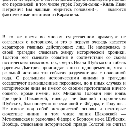
его персонажей, в том числе упрёк Голубя-сына: «Князь Иван
Петрович! Вы нашими миритесь головами!», — являются
фактическими цитатами из Карамзина.
В то же время во многом существенном драматург не
согласился с историком, и это в первую очередь касается
характеров главных действующих лиц. Не намереваясь в
своей трагедии следовать жанру исторической хроники,
Толстой мог смещать события в соответствии со своим
поэтическим замыслом: так, смерть Ивана Шуйского и гибель
царевича Дмитрия происходят в пьесе одновременно, хотя в
реальной истории эти события разделяют два с половиной
года. С реальными историческими лицами в трагедии
соседствуют вымышленные персонажи, но в иных случаях и
исторические лица не имеют со своими прототипами ничего
общего, кроме имени, как Михайло Головин или князь
Григорий Шаховской, никогда не бывший сторонником
Шуйских, благополучно переживший и Фёдора, и Годунова.
Не имеют под собой исторической основы и некоторые
сюжетные линии, в том числе линия Шаховской —
Мстиславская и размолвка Фёдора с Борисом из-за Шуйских.
Вообще, следование исторической правде Толстой не считал