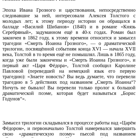
Эпоха Ивана Грозного и царствования, непосредственно
следовавшие за ней, интересовали Алексея Толстого с
молодых лет; к этому периоду истории он обращался в
балладе «Василий Шибанов» (1840) и в романе «Князь
Серебряный», задуманном ещё в 40-х годах. Роман был
закончен в 1862 году, к этому времени относится и замысел
трагедии «Смерть Иоанна Грозного», — о драматической
трилогии, посвящённой событиям конца XVI — начала XVII
века, Толстой в то время ещё не помышлял. Лишь в 1865 году,
когда уже были закончены и «Смерть Иоанна Грозного», и
первый акт «Царя Фёдора», Толстой сообщил Каролине
Павловой (переведшей на немецкий язык его первую
трагедию): «Знаете новость? Вы ведь думаете, что перевели
трагедию в 5 действиях под названием „Смерть Иоанна“?
Ничуть не бывало! Вы перевели только пролог к большой
драматической поэме, которая будет называться „Борис
Годунов“».
Замысел трилогии складывался в процессе работы над «Царём
Фёдором», и первоначально Толстой намеревался завершить
свою «драматическую поэму» пьесой под названием