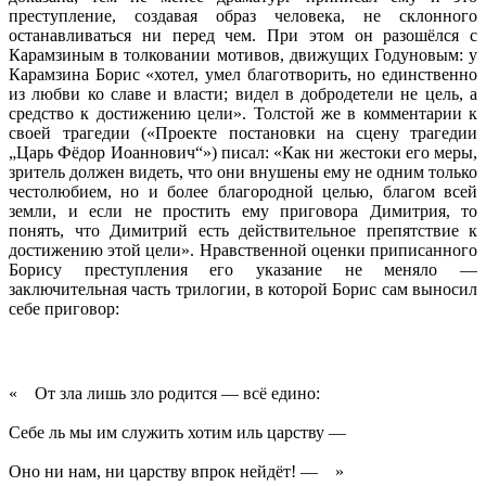
преступление, создавая образ человека, не склонного
останавливаться ни перед чем. При этом он разошёлся с
Карамзиным в толковании мотивов, движущих Годуновым: у
Карамзина Борис «хотел, умел благотворить, но единственно
из любви ко славе и власти; видел в добродетели не цель, а
средство к достижению цели». Толстой же в комментарии к
своей трагедии («Проекте постановки на сцену трагедии
„Царь Фёдор Иоаннович“») писал: «Как ни жестоки его меры,
зритель должен видеть, что они внушены ему не одним только
честолюбием, но и более благородной целью, благом всей
земли, и если не простить ему приговора Димитрия, то
понять, что Димитрий есть действительное препятствие к
достижению этой цели». Нравственной оценки приписанного
Борису преступления его указание не меняло —
заключительная часть трилогии, в которой Борис сам выносил
себе приговор:
« От зла лишь зло родится — всё едино:
Себе ль мы им служить хотим иль царству —
Оно ни нам, ни царству впрок нейдёт! — »