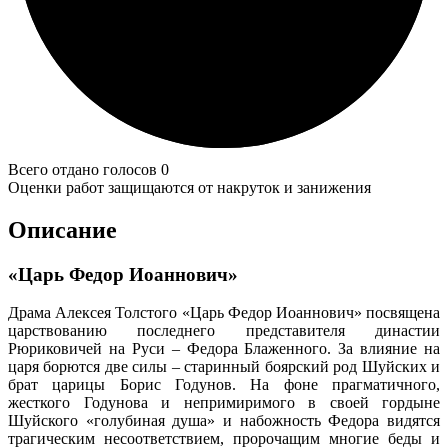
Всего отдано голосов 0
Оценки работ защищаются от накруток и занижения
Описание
«Царь Федор Иоаннович»
Драма Алексея Толстого «Царь Федор Иоаннович» посвящена
царствованию последнего представителя династии
Рюриковичей на Руси – Федора Блаженного. За влияние на
царя борются две силы – старинный боярский род Шуйских и
брат царицы Борис Годунов. На фоне прагматичного,
жесткого Годунова и непримиримого в своей гордыне
Шуйского «голубиная душа» и набожность Федора видятся
трагическим несоответствием, пророчащим многие беды и