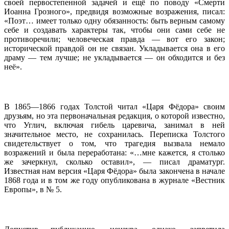
своей первостепенной задачей и ещё по поводу «Смерти
Иоанна Грозного», предвидя возможные возражения, писал:
«Поэт… имеет только одну обязанность: быть верным самому
себе и создавать характеры так, чтобы они сами себе не
противоречили; человеческая правда — вот его закон;
исторической правдой он не связан. Укладывается она в его
драму — тем лучше; не укладывается — он обходится и без
неё».
В 1865—1866 годах Толстой читал «Царя Фёдора» своим
друзьям, но эта первоначальная редакция, о которой известно,
что Углич, включая гибель царевича, занимал в ней
значительное место, не сохранилась. Переписка Толстого
свидетельствует о том, что трагедия вызвала немало
возражений и была переработана: «…мне кажется, я столько
же зачеркнул, сколько оставил», — писал драматург.
Известная нам версия «Царя Фёдора» была закончена в начале
1868 года и в том же году опубликована в журнале «Вестник
Европы», в № 5.