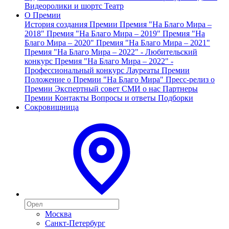
Видеоролики и шортс
Театр
О Премии
История создания Премии
Премия "На Благо Мира –
2018"
Премия "На Благо Мира – 2019"
Премия "На
Благо Мира – 2020"
Премия "На Благо Мира – 2021"
Премия "На Благо Мира – 2022" - Любительский
конкурс
Премия "На Благо Мира – 2022" -
Профессиональный конкурс
Лауреаты Премии
Положение о Премии "На Благо Мира"
Пресс-релиз о
Премии
Экспертный совет
СМИ о нас
Партнеры
Премии
Контакты
Вопросы и ответы
Подборки
Сокровищница
Москва
Санкт-Петербург