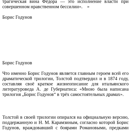
трагическая вина Фёдора — это исполнение власти при
совершенном нравственном бессилии». »
Борис Годунов
Борис Годунов
Что именно Борис Годунов является главным героем всей его
драматической трилогии, Толстой подтвердил и в 1874 году,
составляя своё краткое жизнеописание для итальянского
литературоведа А. де Губернатиса: «Мною была написана
трилогия „Борис Годунов“ в трёх самостоятельных драмах».
Толстой в своей трилогии опирался на официальную версию,
поддержанную и Н. М. Карамзиным, согласно которой Борис
Годунов, враждовавший с боярами Романовыми, предками