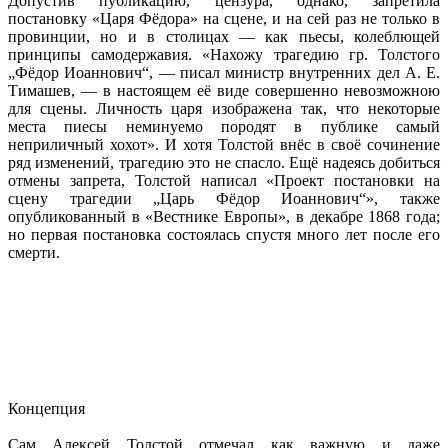
Допустив публикацию, цензура, однако, запретила
постановку «Царя Фёдора» на сцене, и на сей раз не только в
провинции, но и в столицах — как пьесы, колеблющей
принципы самодержавия. «Нахожу трагедию гр. Толстого
„Фёдор Иоаннович“, — писал министр внутренних дел А. Е.
Тимашев, — в настоящем её виде совершенно невозможною
для сцены. Личность царя изображена так, что некоторые
места пиесы неминуемо породят в публике самый
неприличный хохот». И хотя Толстой внёс в своё сочинение
ряд изменений, трагедию это не спасло. Ещё надеясь добиться
отмены запрета, Толстой написал «Проект постановки на
сцену трагедии „Царь Фёдор Иоаннович“», также
опубликованный в «Вестнике Европы», в декабре 1868 года;
но первая постановка состоялась спустя много лет после его
смерти.
Концепция
Сам Алексей Толстой отмечал как важную и даже