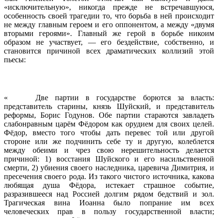
«исключительную», никогда прежде не встречавшуюся,
особенность своей трагедии то, что борьба в ней происходит
не между главным героем и его оппонентом, а между «двумя
вторыми героями». Главный же герой в борьбе никоим
образом не участвует, — его бездействие, собственно, и
становится причиной всех драматических коллизий этой
пьесы:
« Две партии в государстве борются за власть:
представитель старины, князь Шуйский, и представитель
реформы, Борис Годунов. Обе партии стараются завладеть
слабонравным царём Фёдором как орудием для своих целей.
Фёдор, вместо того чтобы дать перевес той или другой
стороне или же подчинить себе ту и другую, колеблется
между обеими и чрез свою нерешительность делается
причиной: 1) восстания Шуйского и его насильственной
смерти, 2) убиения своего наследника, царевича Димитрия, и
пресечения своего рода. Из такого чистого источника, какова
любящая душа Фёдора, истекает страшное событие,
разразившееся над Россией долгим рядом бедствий и зол.
Трагическая вина Иоанна было попрание им всех
человеческих прав в пользу государственной власти;