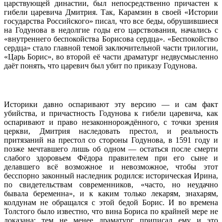
царствующей династии, был непосредственно причастен к
гибели царевича Дмитрия. Так, Карамзин в своей «Истории
государства Российского» писал, что все беды, обрушившиеся
на Годунова в недолгие годы его царствования, начались с
«внутреннего беспокойства Борисова сердца». «Беспокойство
сердца» стало главной темой заключительной части трилогии,
«Царь Борис», во второй её части драматург недвусмысленно
даёт понять, что царевич был убит по приказу Годунова.
Историки давно оспаривают эту версию — и сам факт
убийства, и причастность Годунова к гибели царевича, как
оспаривают и право незаконнорождённого, с точки зрения
церкви, Дмитрия наследовать престол, и реальность
притязаний на престол со стороны Годунова, в 1591 году и
позже мечтавшего лишь об одном — остаться после смерти
слабого здоровьем Фёдора правителем при его сыне и
делавшего всё возможное и невозможное, чтобы этот
бесспорно законный наследник родился: историческая Ирина,
по свидетельствам современников, «часто, но неудачно
бывала беременна», и к каким только лекарям, знахарям,
колдунам не обращался с этой бедой Борис. И во времена
Толстого было известно, что вина Бориса по крайней мере не
доказана; тем не менее драматург приписал ему и это