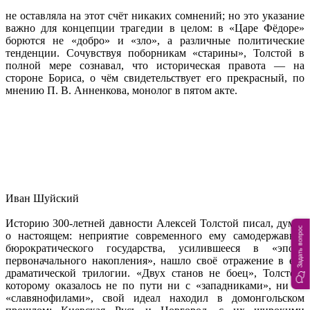
не оставляла на этот счёт никаких сомнений; но это указание
важно для концепции трагедии в целом: в «Царе Фёдоре»
борются не «добро» и «зло», а различные политические
тенденции. Сочувствуя поборникам «старины», Толстой в
полной мере сознавал, что историческая правота — на
стороне Бориса, о чём свидетельствует его прекрасный, по
мнению П. В. Анненкова, монолог в пятом акте.
Иван Шуйский
Историю 300-летней давности Алексей Толстой писал, думая
Задать вопрос
о настоящем: неприятие современного ему самодержавно-
бюрократического государства, усилившееся в «эпоху
первоначального накопления», нашло своё отражение в его
драматической трилогии. «Двух станов не боец», Толстой,
которому оказалось не по пути ни с «западниками», ни со
«славянофилами», свой идеал находил в домонгольском