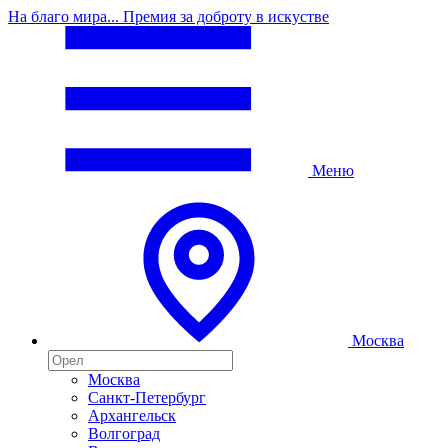
На благо мира... Премия за доброту в искустве
Меню
Москва
Москва
Санкт-Петербург
Архангельск
Волгоград