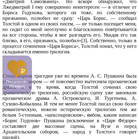
«Дмитрий Самозванец». Но вскоре обнаружил, что
Лжедмитрий I ему совершенно неинтересен — в отличие от
Бориса Годунова, которого он тоже, по собственному
признанию, полюбил не сразу: «Царь Борис, — сообщал
Толстой в одном из своих писем, — не только посещает меня,
но сидит со мной неотлучно и благосклонно повёртывается
на все стороны, чтобы я мог разглядеть его. Увидав его так
близко, я его, признаюсь, полюбил»[3]. Собственно, только в
процессе сочинения «Царя Бориса», Толстой понял, что у него
складывается именно трилогия.
Стихотворная трагедия уже во времена А. С. Пушкина была
уходящим жанром — её повсеместно вытесняла прозаическая
драма, и в то время, когда Толстой сочинял свою
драматическую трилогию, российскую сцену уже завоевали
прозаические драмы А. Островского, И. Тургенева, А.
Сухово-Кобылина. И тем не менее Толстой писал свою более
романтическую, нежели историческую трилогию тем же
белым 5-стопным, «шекспировским», ямбом, каким написан
«Борис Годунов» Пушкина (исключение в «Царе Фёдоре»
составляют две массовые сцены, на Яузе и перед
Архангельским собором, — народ у Толстого говорит
прозой).