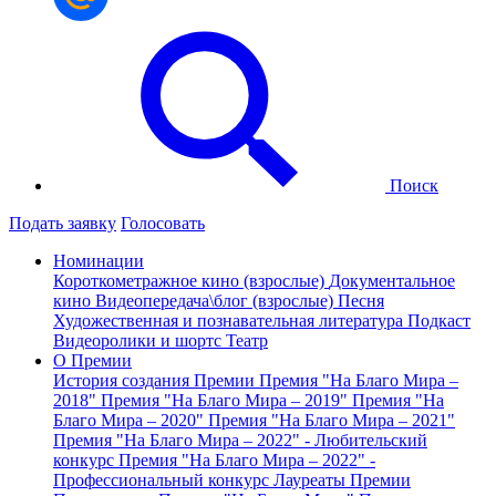
Поиск
Подать заявку
Голосовать
Номинации
Короткометражное кино (взрослые)
Документальное
кино
Видеопередача\блог (взрослые)
Песня
Художественная и познавательная литература
Подкаст
Видеоролики и шортс
Театр
О Премии
История создания Премии
Премия "На Благо Мира –
2018"
Премия "На Благо Мира – 2019"
Премия "На
Благо Мира – 2020"
Премия "На Благо Мира – 2021"
Премия "На Благо Мира – 2022" - Любительский
конкурс
Премия "На Благо Мира – 2022" -
Профессиональный конкурс
Лауреаты Премии