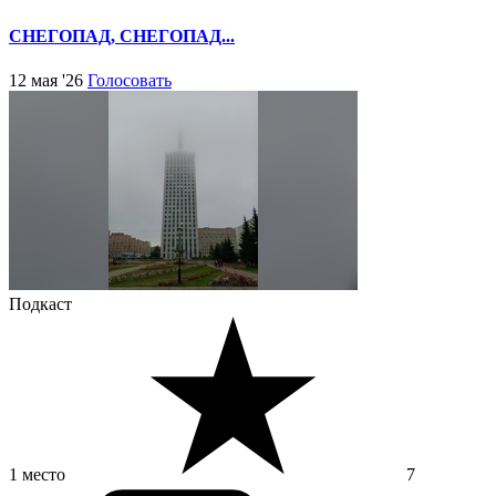
СНЕГОПАД, СНЕГОПАД...
12 мая '26
Голосовать
Подкаст
1 место
7