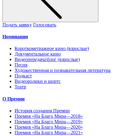
Подать заявку
Голосовать
Номинации
Короткометражное кино (взрослые)
Документальное кино
Видеопередача\блог (взрослые)
Песня
Художественная и познавательная литература
Подкаст
Видеоролики и шортс
Театр
О Премии
История создания Премии
Премия «На Благо Мира—2018»
Премия «На Благо Мира—2019»
Премия «На Благо Мира—2020»
Премия «На Благо Мира—2021»