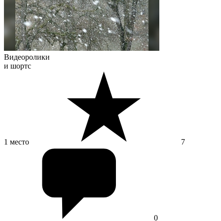
Видеоролики
и шортс
1 место
7
0