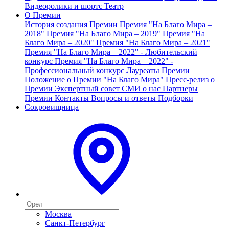
Видеоролики и шортс
Театр
О Премии
История создания Премии
Премия "На Благо Мира –
2018"
Премия "На Благо Мира – 2019"
Премия "На
Благо Мира – 2020"
Премия "На Благо Мира – 2021"
Премия "На Благо Мира – 2022" - Любительский
конкурс
Премия "На Благо Мира – 2022" -
Профессиональный конкурс
Лауреаты Премии
Положение о Премии "На Благо Мира"
Пресс-релиз о
Премии
Экспертный совет
СМИ о нас
Партнеры
Премии
Контакты
Вопросы и ответы
Подборки
Сокровищница
Москва
Санкт-Петербург