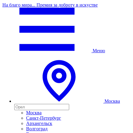
На благо мира... Премия за доброту в искустве
Меню
Москва
Москва
Санкт-Петербург
Архангельск
Волгоград