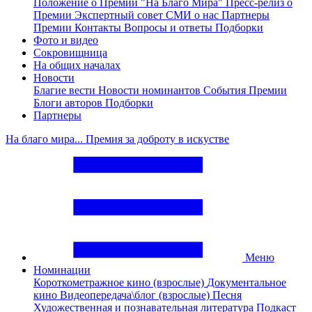
Положение о Премии "На Благо Мира"
Пресс-релиз о
Премии
Экспертный совет
СМИ о нас
Партнеры
Премии
Контакты
Вопросы и ответы
Подборки
Фото и видео
Сокровищница
На общих началах
Новости
Благие вести
Новости номинантов
События Премии
Блоги авторов
Подборки
Партнеры
На благо мира... Премия за доброту в искустве
Меню
Номинации
Короткометражное кино (взрослые)
Документальное
кино
Видеопередача\блог (взрослые)
Песня
Художественная и познавательная литература
Подкаст