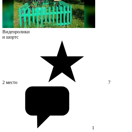
Видеоролики
и шортс
2 место
7
1