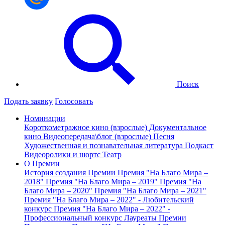
Поиск
Подать заявку
Голосовать
Номинации
Короткометражное кино (взрослые)
Документальное
кино
Видеопередача\блог (взрослые)
Песня
Художественная и познавательная литература
Подкаст
Видеоролики и шортс
Театр
О Премии
История создания Премии
Премия "На Благо Мира –
2018"
Премия "На Благо Мира – 2019"
Премия "На
Благо Мира – 2020"
Премия "На Благо Мира – 2021"
Премия "На Благо Мира – 2022" - Любительский
конкурс
Премия "На Благо Мира – 2022" -
Профессиональный конкурс
Лауреаты Премии