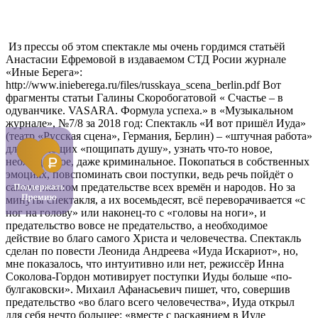
Из прессы об этом спектакле мы очень гордимся статьёй
Анастасии Ефремовой в издаваемом СТД Росии журнале
«Иные Берега»:
http://www.inieberega.ru/files/russkaya_scena_berlin.pdf Вот
фрагменты статьи Галины Скоробогатовой « Счастье – в
одуванчике. VASARA. Формула успеха.» в «Музыкальном
журнале», №7/8 за 2018 год: Спектакль «И вот пришёл Иуда»
(театр «Русская сцена», Германия, Берлин) – «штучная работа»
для желающих «пощипать душу», узнать что-то новое,
неожиданное, даже криминальное. Покопаться в собственных
эмоциях, повспоминать свои поступки, ведь речь пойдёт о
самом главном предательстве всех времён и народов. Но за
минуты спектакля, а их восемьдесят, всё переворачивается «с
ног на голову» или наконец-то с «головы на ноги», и
предательство вовсе не предательство, а необходимое
действие во благо самого Христа и человечества. Спектакль
сделан по повести Леонида Андреева «Иуда Искариот», но,
мне показалось, что интуитивно или нет, режиссёр Инна
Соколова-Гордон мотивирует поступки Иуды больше «по-
булгаковски». Михаил Афанасьевич пишет, что, совершив
предательство «во благо всего человечества», Иуда открыл
для себя нечто большее: «вместе с раскаянием в Иуде