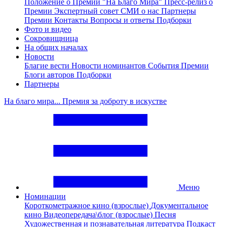
Положение о Премии "На Благо Мира"
Пресс-релиз о
Премии
Экспертный совет
СМИ о нас
Партнеры
Премии
Контакты
Вопросы и ответы
Подборки
Фото и видео
Сокровищница
На общих началах
Новости
Благие вести
Новости номинантов
События Премии
Блоги авторов
Подборки
Партнеры
На благо мира... Премия за доброту в искустве
Меню
Номинации
Короткометражное кино (взрослые)
Документальное
кино
Видеопередача\блог (взрослые)
Песня
Художественная и познавательная литература
Подкаст