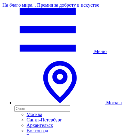
На благо мира... Премия за доброту в искустве
Меню
Москва
Москва
Санкт-Петербург
Архангельск
Волгоград