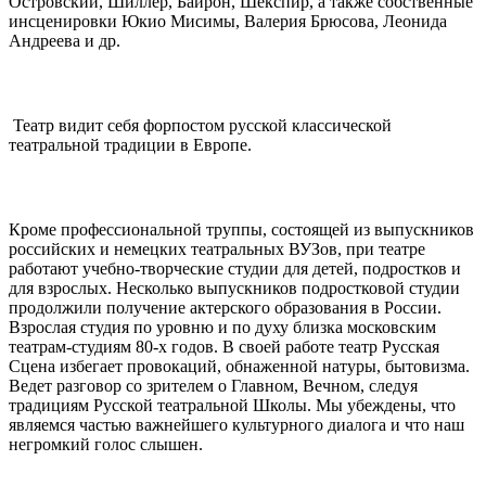
Островский, Шиллер, Байрон, Шекспир, а также собственные
инсценировки Юкио Мисимы, Валерия Брюсова, Леонида
Андреева и др.
Театр видит себя форпостом русской классической
театральной традиции в Европе.
Кроме профессиональной труппы, состоящей из выпускников
российских и немецких театральных ВУЗов, при театре
работают учебно-творческие студии для детей, подростков и
для взрослых. Несколько выпускников подростковой студии
продолжили получение актерского образования в России.
Взрослая студия по уровню и по духу близка московским
театрам-студиям 80-х годов. В своей работе театр Русская
Сцена избегает провокаций, обнаженной натуры, бытовизма.
Ведет разговор со зрителем о Главном, Вечном, следуя
традициям Русской театральной Школы. Мы убеждены, что
являемся частью важнейшего культурного диалога и что наш
негромкий голос слышен.