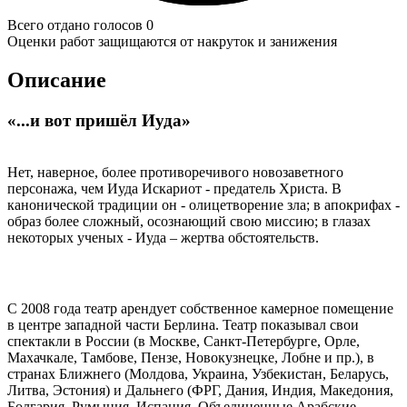
Всего отдано голосов 0
Оценки работ защищаются от накруток и занижения
Описание
«...и вот пришёл Иуда»
Нет, наверное, более противоречивого новозаветного
персонажа, чем Иуда Искариот - предатель Христа. В
канонической традиции он - олицетворение зла; в апокрифах -
образ более сложный, осознающий свою миссию; в глазах
некоторых ученых - Иуда – жертва обстоятельств.
С 2008 года театр арендует собственное камерное помещение
в центре западной части Берлина. Театр показывал свои
спектакли в России (в Москве, Санкт-Петербурге, Орле,
Махачкале, Тамбове, Пензе, Новокузнецке, Лобне и пр.), в
странах Ближнего (Молдова, Украина, Узбекистан, Беларусь,
Литва, Эстония) и Дальнего (ФРГ, Дания, Индия, Македония,
Болгария, Румыния, Испания, Объединенные Арабские