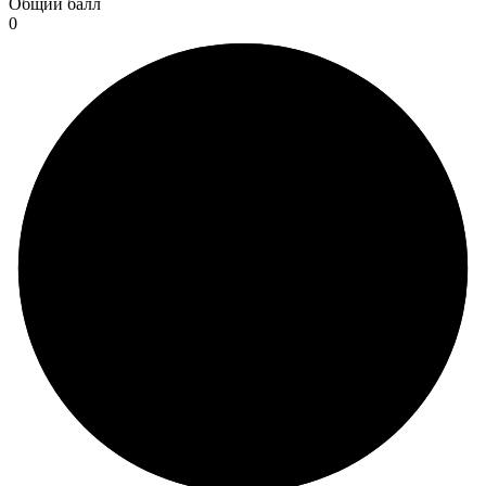
Общий балл
0