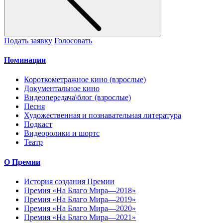
Подать заявку
Голосовать
Номинации
Короткометражное кино (взрослые)
Документальное кино
Видеопередача\блог (взрослые)
Песня
Художественная и познавательная литература
Подкаст
Видеоролики и шортс
Театр
О Премии
История создания Премии
Премия «На Благо Мира—2018»
Премия «На Благо Мира—2019»
Премия «На Благо Мира—2020»
Премия «На Благо Мира—2021»