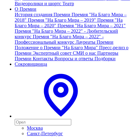
Видеоролики и шортс
Театр
О Премии
История создания Премии
Премия "На Благо Мира –
2018"
Премия "На Благо Мира – 2019"
Премия "На
Благо Мира – 2020"
Премия "На Благо Мира – 2021"
Премия "На Благо Мира – 2022" - Любительский
конкурс
Премия "На Благо Мира – 2022" -
Профессиональный конкурс
Лауреаты Премии
Положение о Премии "На Благо Мира"
Пресс-релиз о
Премии
Экспертный совет
СМИ о нас
Партнеры
Премии
Контакты
Вопросы и ответы
Подборки
Сокровищница
Москва
Санкт-Петербург