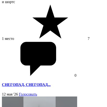
и шортс
1 место
7
0
СНЕГОПАД, СНЕГОПАД...
12 мая '26
Голосовать