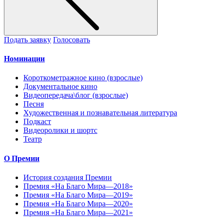
Подать заявку
Голосовать
Номинации
Короткометражное кино (взрослые)
Документальное кино
Видеопередача\блог (взрослые)
Песня
Художественная и познавательная литература
Подкаст
Видеоролики и шортс
Театр
О Премии
История создания Премии
Премия «На Благо Мира—2018»
Премия «На Благо Мира—2019»
Премия «На Благо Мира—2020»
Премия «На Благо Мира—2021»