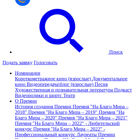
Поиск
Подать заявку
Голосовать
Номинации
Короткометражное кино (взрослые)
Документальное
кино
Видеопередача\блог (взрослые)
Песня
Художественная и познавательная литература
Подкаст
Видеоролики и шортс
Театр
О Премии
История создания Премии
Премия "На Благо Мира –
2018"
Премия "На Благо Мира – 2019"
Премия "На
Благо Мира – 2020"
Премия "На Благо Мира – 2021"
Премия "На Благо Мира – 2022" - Любительский
конкурс
Премия "На Благо Мира – 2022" -
Профессиональный конкурс
Лауреаты Премии