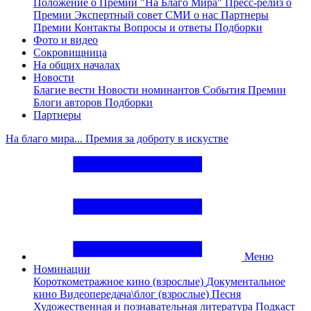
Положение о Премии "На Благо Мира"
Пресс-релиз о
Премии
Экспертный совет
СМИ о нас
Партнеры
Премии
Контакты
Вопросы и ответы
Подборки
Фото и видео
Сокровищница
На общих началах
Новости
Благие вести
Новости номинантов
События Премии
Блоги авторов
Подборки
Партнеры
На благо мира... Премия за доброту в искустве
Меню
Номинации
Короткометражное кино (взрослые)
Документальное
кино
Видеопередача\блог (взрослые)
Песня
Художественная и познавательная литература
Подкаст