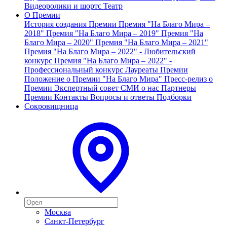
Видеоролики и шортс
Театр
О Премии
История создания Премии
Премия "На Благо Мира –
2018"
Премия "На Благо Мира – 2019"
Премия "На
Благо Мира – 2020"
Премия "На Благо Мира – 2021"
Премия "На Благо Мира – 2022" - Любительский
конкурс
Премия "На Благо Мира – 2022" -
Профессиональный конкурс
Лауреаты Премии
Положение о Премии "На Благо Мира"
Пресс-релиз о
Премии
Экспертный совет
СМИ о нас
Партнеры
Премии
Контакты
Вопросы и ответы
Подборки
Сокровищница
Москва
Санкт-Петербург