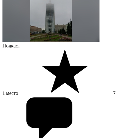
Подкаст
1 место
7