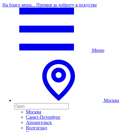
На благо мира... Премия за доброту в искустве
Меню
Москва
Москва
Санкт-Петербург
Архангельск
Волгоград