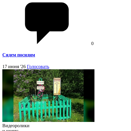
0
Сядем посидим
17 июня '26
Голосовать
Видеоролики
и шортс