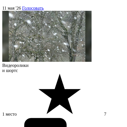
11 мая '26
Голосовать
Видеоролики
и шортс
1 место
7