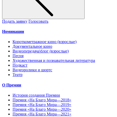
Подать заявку
Голосовать
Номинации
Короткометражное кино (взрослые)
Документальное кино
Видеопередача\блог (взрослые)
Песня
Художественная и познавательная литература
Подкаст
Видеоролики и шортс
Театр
О Премии
История создания Премии
Премия «На Благо Мира—2018»
Премия «На Благо Мира—2019»
Премия «На Благо Мира—2020»
Премия «На Благо Мира—2021»