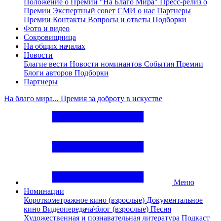
Положение о Премии "На Благо Мира"
Пресс-релиз о
Премии
Экспертный совет
СМИ о нас
Партнеры
Премии
Контакты
Вопросы и ответы
Подборки
Фото и видео
Сокровищница
На общих началах
Новости
Благие вести
Новости номинантов
События Премии
Блоги авторов
Подборки
Партнеры
На благо мира... Премия за доброту в искустве
Меню
Номинации
Короткометражное кино (взрослые)
Документальное
кино
Видеопередача\блог (взрослые)
Песня
Художественная и познавательная литература
Подкаст