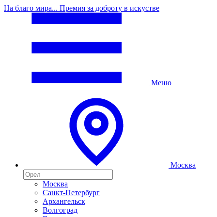
На благо мира... Премия за доброту в искустве
Меню
Москва
Москва
Санкт-Петербург
Архангельск
Волгоград