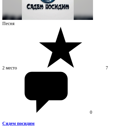
Песня
2 место
7
0
Сядем посидим