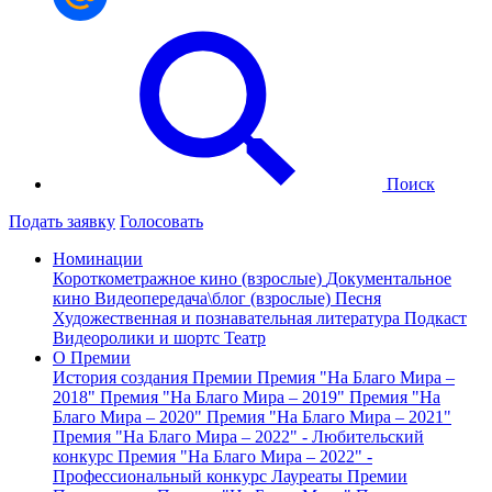
Поиск
Подать заявку
Голосовать
Номинации
Короткометражное кино (взрослые)
Документальное
кино
Видеопередача\блог (взрослые)
Песня
Художественная и познавательная литература
Подкаст
Видеоролики и шортс
Театр
О Премии
История создания Премии
Премия "На Благо Мира –
2018"
Премия "На Благо Мира – 2019"
Премия "На
Благо Мира – 2020"
Премия "На Благо Мира – 2021"
Премия "На Благо Мира – 2022" - Любительский
конкурс
Премия "На Благо Мира – 2022" -
Профессиональный конкурс
Лауреаты Премии