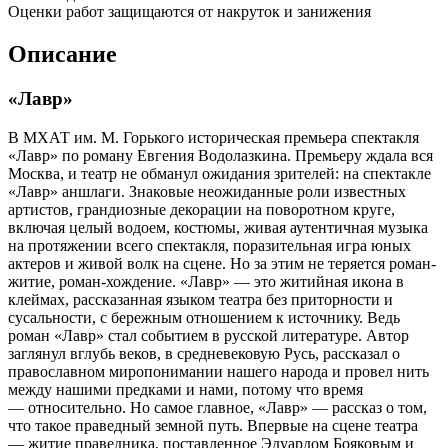
Оценки работ защищаются от накруток и занижения
Описание
«Лавр»
В МХАТ им. М. Горького историческая премьера спектакля
«Лавр» по роману Евгения Водолазкина. Премьеру ждала вся
Москва, и театр не обманул ожидания зрителей: на спектакле
«Лавр» аншлаги. Знаковые неожиданные роли известных
артистов, грандиозные декорации на поворотном круге,
включая целый водоем, костюмы, живая аутентичная музыка
на протяжении всего спектакля, поразительная игра юных
актеров и живой волк на сцене. Но за этим не теряется роман-
житие, роман-хождение. «Лавр» — это житийная икона в
клеймах, рассказанная языком театра без приторности и
сусальности, с бережным отношением к источнику. Ведь
роман «Лавр» стал событием в русской литературе. Автор
заглянул вглубь веков, в средневековую Русь, рассказал о
православном миропонимании нашего народа и провел нить
между нашими предками и нами, потому что время
— относительно. Но самое главное, «Лавр» — рассказ о том,
что такое праведный земной путь. Впервые на сцене театра
— житие праведника, поставленное Эдуардом Бояковым и