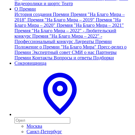
Видеоролики и шортс
Театр
О Премии
История создания Премии
Премия "На Благо Мира –
2018"
Премия "На Благо Мира – 2019"
Премия "На
Благо Мира – 2020"
Премия "На Благо Мира – 2021"
Премия "На Благо Мира – 2022" - Любительский
конкурс
Премия "На Благо Мира – 2022" -
Профессиональный конкурс
Лауреаты Премии
Положение о Премии "На Благо Мира"
Пресс-релиз о
Премии
Экспертный совет
СМИ о нас
Партнеры
Премии
Контакты
Вопросы и ответы
Подборки
Сокровищница
Москва
Санкт-Петербург