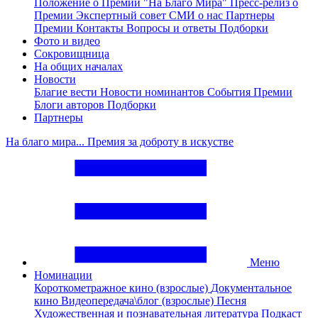
Положение о Премии "На Благо Мира"
Пресс-релиз о
Премии
Экспертный совет
СМИ о нас
Партнеры
Премии
Контакты
Вопросы и ответы
Подборки
Фото и видео
Сокровищница
На общих началах
Новости
Благие вести
Новости номинантов
События Премии
Блоги авторов
Подборки
Партнеры
На благо мира... Премия за доброту в искустве
Меню
Номинации
Короткометражное кино (взрослые)
Документальное
кино
Видеопередача\блог (взрослые)
Песня
Художественная и познавательная литература
Подкаст