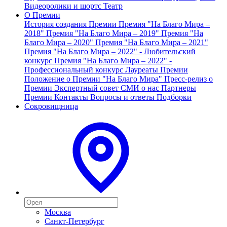
Видеоролики и шортс
Театр
О Премии
История создания Премии
Премия "На Благо Мира –
2018"
Премия "На Благо Мира – 2019"
Премия "На
Благо Мира – 2020"
Премия "На Благо Мира – 2021"
Премия "На Благо Мира – 2022" - Любительский
конкурс
Премия "На Благо Мира – 2022" -
Профессиональный конкурс
Лауреаты Премии
Положение о Премии "На Благо Мира"
Пресс-релиз о
Премии
Экспертный совет
СМИ о нас
Партнеры
Премии
Контакты
Вопросы и ответы
Подборки
Сокровищница
Москва
Санкт-Петербург