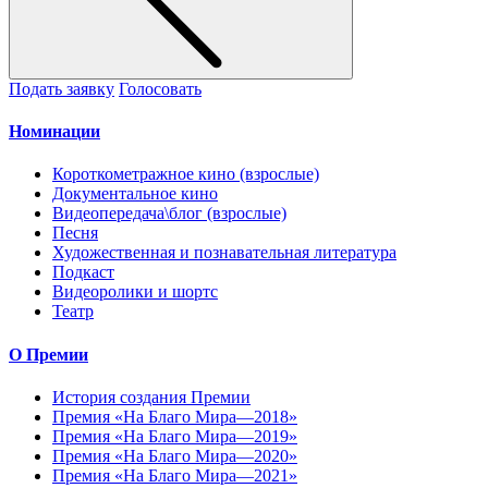
Подать заявку
Голосовать
Номинации
Короткометражное кино (взрослые)
Документальное кино
Видеопередача\блог (взрослые)
Песня
Художественная и познавательная литература
Подкаст
Видеоролики и шортс
Театр
О Премии
История создания Премии
Премия «На Благо Мира—2018»
Премия «На Благо Мира—2019»
Премия «На Благо Мира—2020»
Премия «На Благо Мира—2021»