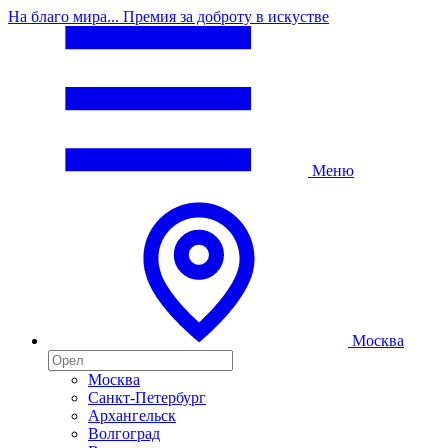
На благо мира... Премия за доброту в искустве
Меню
Москва
Москва
Санкт-Петербург
Архангельск
Волгоград