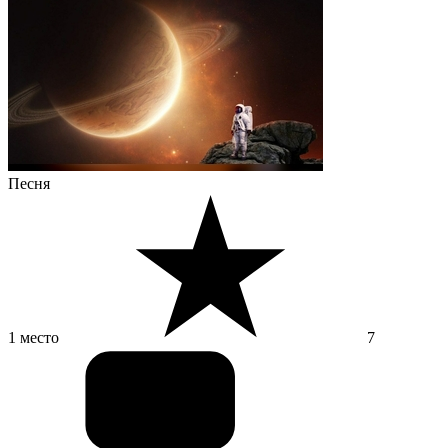
Песня
1 место
7