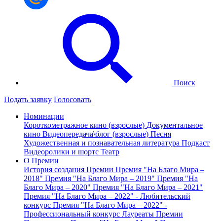
Поиск
Подать заявку
Голосовать
Номинации
Короткометражное кино (взрослые)
Документальное
кино
Видеопередача\блог (взрослые)
Песня
Художественная и познавательная литература
Подкаст
Видеоролики и шортс
Театр
О Премии
История создания Премии
Премия "На Благо Мира –
2018"
Премия "На Благо Мира – 2019"
Премия "На
Благо Мира – 2020"
Премия "На Благо Мира – 2021"
Премия "На Благо Мира – 2022" - Любительский
конкурс
Премия "На Благо Мира – 2022" -
Профессиональный конкурс
Лауреаты Премии