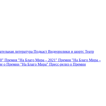
ательная литература
Подкаст
Видеоролики и шортс
Театр
20"
Премия "На Благо Мира – 2021"
Премия "На Благо Мира –
е о Премии "На Благо Мира"
Пресс-релиз о Премии