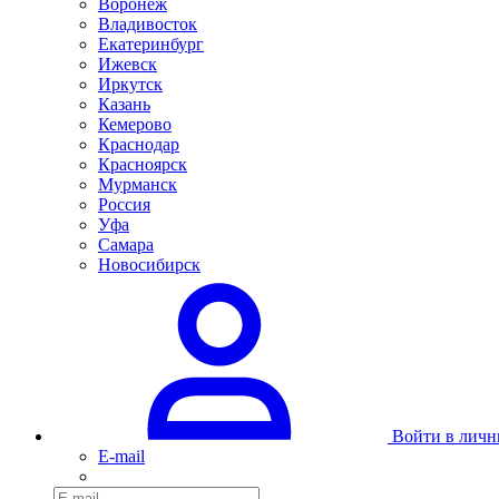
Воронеж
Владивосток
Екатеринбург
Ижевск
Иркутск
Казань
Кемерово
Краснодар
Красноярск
Мурманск
Россия
Уфа
Самара
Новосибирск
Войти в личн
E-mail