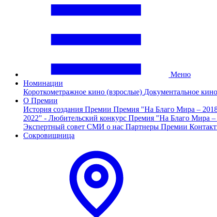
Меню
Номинации
Короткометражное кино (взрослые)
Документальное кин
О Премии
История создания Премии
Премия "На Благо Мира – 201
2022" - Любительский конкурс
Премия "На Благо Мира –
Экспертный совет
СМИ о нас
Партнеры Премии
Контак
Сокровищница