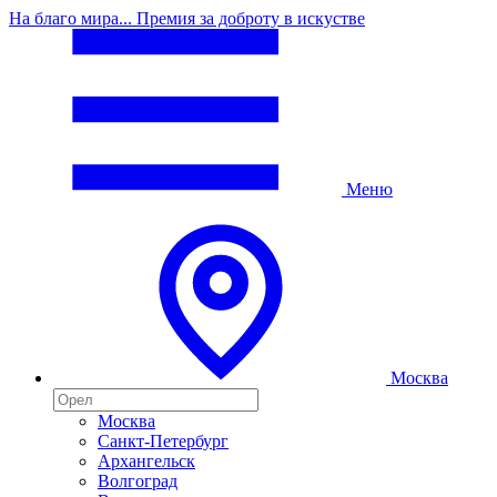
На благо мира... Премия за доброту в искустве
Меню
Москва
Москва
Санкт-Петербург
Архангельск
Волгоград