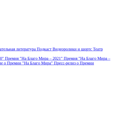
ательная литература
Подкаст
Видеоролики и шортс
Театр
20"
Премия "На Благо Мира – 2021"
Премия "На Благо Мира –
е о Премии "На Благо Мира"
Пресс-релиз о Премии