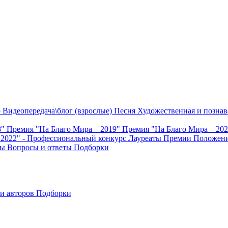
о
Видеопередача\блог (взрослые)
Песня
Художественная и познав
8"
Премия "На Благо Мира – 2019"
Премия "На Благо Мира – 20
 2022" - Профессиональный конкурс
Лауреаты Премии
Положени
ты
Вопросы и ответы
Подборки
и авторов
Подборки