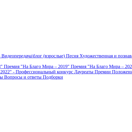
о
Видеопередача\блог (взрослые)
Песня
Художественная и познав
8"
Премия "На Благо Мира – 2019"
Премия "На Благо Мира – 20
 2022" - Профессиональный конкурс
Лауреаты Премии
Положени
ты
Вопросы и ответы
Подборки