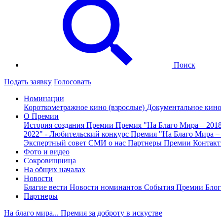
Поиск
Подать заявку
Голосовать
Номинации
Короткометражное кино (взрослые)
Документальное кин
О Премии
История создания Премии
Премия "На Благо Мира – 201
2022" - Любительский конкурс
Премия "На Благо Мира –
Экспертный совет
СМИ о нас
Партнеры Премии
Контак
Фото и видео
Сокровищница
На общих началах
Новости
Благие вести
Новости номинантов
События Премии
Блог
Партнеры
На благо мира... Премия за доброту в искустве