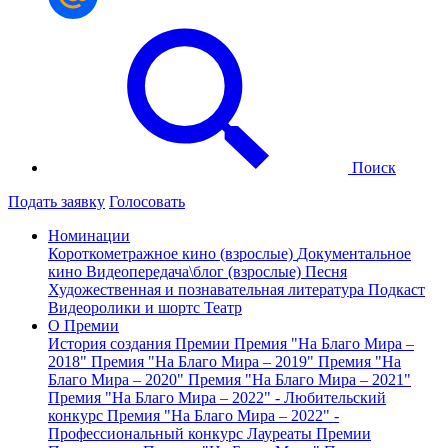
Поиск
Подать заявку
Голосовать
Номинации
Короткометражное кино (взрослые)
Документальное
кино
Видеопередача\блог (взрослые)
Песня
Художественная и познавательная литература
Подкаст
Видеоролики и шортс
Театр
О Премии
История создания Премии
Премия "На Благо Мира –
2018"
Премия "На Благо Мира – 2019"
Премия "На
Благо Мира – 2020"
Премия "На Благо Мира – 2021"
Премия "На Благо Мира – 2022" - Любительский
конкурс
Премия "На Благо Мира – 2022" -
Профессиональный конкурс
Лауреаты Премии