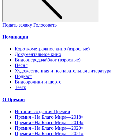
Подать заявку
Голосовать
Номинации
Короткометражное кино (взрослые)
Документальное кино
Видеопередача\блог (взрослые)
Песня
Художественная и познавательная литература
Подкаст
Видеоролики и шортс
Театр
О Премии
История создания Премии
Премия «На Благо Мира—2018»
Премия «На Благо Мира—2019»
Премия «На Благо Мира—2020»
Премия «На Благо Мира—2021»