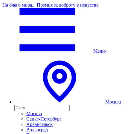
На благо мира... Премия за доброту в искустве
Меню
Москва
Москва
Санкт-Петербург
Архангельск
Волгоград