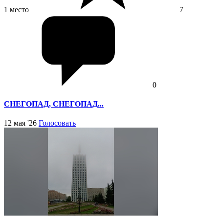
1 место
7
0
СНЕГОПАД, СНЕГОПАД...
12 мая '26
Голосовать