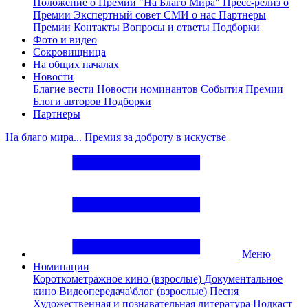
Положение о Премии "На Благо Мира"
Пресс-релиз о
Премии
Экспертный совет
СМИ о нас
Партнеры
Премии
Контакты
Вопросы и ответы
Подборки
Фото и видео
Сокровищница
На общих началах
Новости
Благие вести
Новости номинантов
События Премии
Блоги авторов
Подборки
Партнеры
На благо мира... Премия за доброту в искустве
Меню
Номинации
Короткометражное кино (взрослые)
Документальное
кино
Видеопередача\блог (взрослые)
Песня
Художественная и познавательная литература
Подкаст