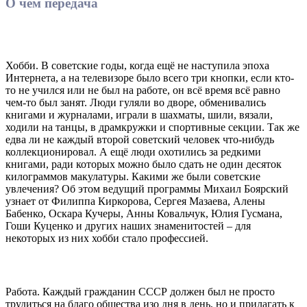
О чем передача
Хобби. В советские годы, когда ещё не наступила эпоха
Интернета, а на телевизоре было всего три кнопки, если кто-
то не учился или не был на работе, он всё время всё равно
чем-то был занят. Люди гуляли во дворе, обменивались
книгами и журналами, играли в шахматы, шили, вязали,
ходили на танцы, в драмкружки и спортивные секции. Так же
едва ли не каждый второй советский человек что-нибудь
коллекционировал. А ещё люди охотились за редкими
книгами, ради которых можно было сдать не один десяток
килограммов макулатуры. Какими же были советские
увлечения? Об этом ведущий программы Михаил Боярский
узнает от Филиппа Киркорова, Сергея Мазаева, Алены
Бабенко, Оскара Кучеры, Анны Ковальчук, Юлия Гусмана,
Гоши Куценко и других наших знаменитостей – для
некоторых из них хобби стало профессией.
Работа. Каждый гражданин СССР должен был не просто
трудиться на благо общества изо дня в день, но и прилагать к