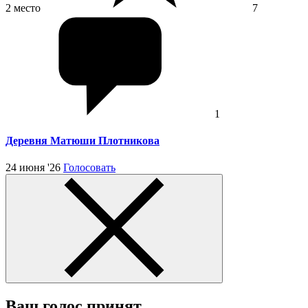
2 место
7
1
Деревня Матюши Плотникова
24 июня '26
Голосовать
Ваш голос принят