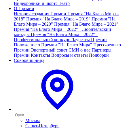
Видеоролики и шортс
Театр
О Премии
История создания Премии
Премия "На Благо Мира –
2018"
Премия "На Благо Мира – 2019"
Премия "На
Благо Мира – 2020"
Премия "На Благо Мира – 2021"
Премия "На Благо Мира – 2022" - Любительский
конкурс
Премия "На Благо Мира – 2022" -
Профессиональный конкурс
Лауреаты Премии
Положение о Премии "На Благо Мира"
Пресс-релиз о
Премии
Экспертный совет
СМИ о нас
Партнеры
Премии
Контакты
Вопросы и ответы
Подборки
Сокровищница
Москва
Санкт-Петербург