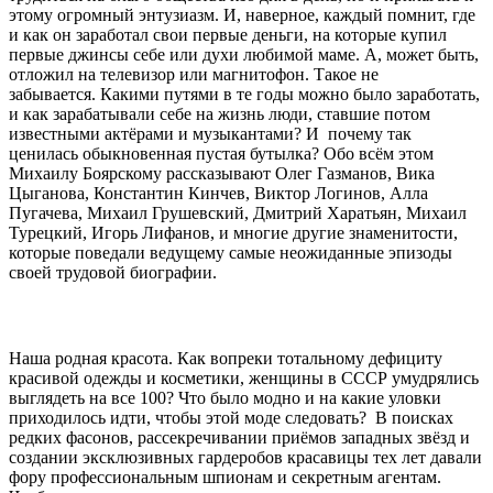
этому огромный энтузиазм. И, наверное, каждый помнит, где
и как он заработал свои первые деньги, на которые купил
первые джинсы себе или духи любимой маме. А, может быть,
отложил на телевизор или магнитофон. Такое не
забывается. Какими путями в те годы можно было заработать,
и как зарабатывали себе на жизнь люди, ставшие потом
известными актёрами и музыкантами? И почему так
ценилась обыкновенная пустая бутылка? Обо всём этом
Михаилу Боярскому рассказывают Олег Газманов, Вика
Цыганова, Константин Кинчев, Виктор Логинов, Алла
Пугачева, Михаил Грушевский, Дмитрий Харатьян, Михаил
Турецкий, Игорь Лифанов, и многие другие знаменитости,
которые поведали ведущему самые неожиданные эпизоды
своей трудовой биографии.
Наша родная красота. Как вопреки тотальному дефициту
красивой одежды и косметики, женщины в СССР умудрялись
выглядеть на все 100? Что было модно и на какие уловки
приходилось идти, чтобы этой моде следовать? В поисках
редких фасонов, рассекречивании приёмов западных звёзд и
создании эксклюзивных гардеробов красавицы тех лет давали
фору профессиональным шпионам и секретным агентам.