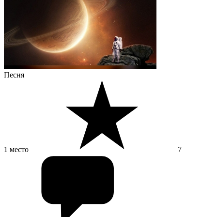
Песня
1 место
7