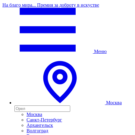
На благо мира... Премия за доброту в искустве
Меню
Москва
Москва
Санкт-Петербург
Архангельск
Волгоград