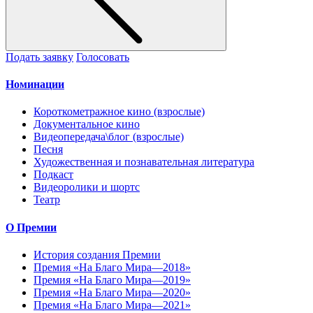
Подать заявку
Голосовать
Номинации
Короткометражное кино (взрослые)
Документальное кино
Видеопередача\блог (взрослые)
Песня
Художественная и познавательная литература
Подкаст
Видеоролики и шортс
Театр
О Премии
История создания Премии
Премия «На Благо Мира—2018»
Премия «На Благо Мира—2019»
Премия «На Благо Мира—2020»
Премия «На Благо Мира—2021»