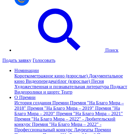
Поиск
Подать заявку
Голосовать
Номинации
Короткометражное кино (взрослые)
Документальное
кино
Видеопередача\блог (взрослые)
Песня
Художественная и познавательная литература
Подкаст
Видеоролики и шортс
Театр
О Премии
История создания Премии
Премия "На Благо Мира –
2018"
Премия "На Благо Мира – 2019"
Премия "На
Благо Мира – 2020"
Премия "На Благо Мира – 2021"
Премия "На Благо Мира – 2022" - Любительский
конкурс
Премия "На Благо Мира – 2022" -
Профессиональный конкурс
Лауреаты Премии