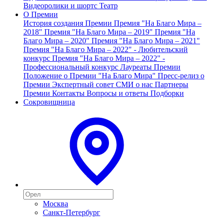
Видеоролики и шортс
Театр
О Премии
История создания Премии
Премия "На Благо Мира –
2018"
Премия "На Благо Мира – 2019"
Премия "На
Благо Мира – 2020"
Премия "На Благо Мира – 2021"
Премия "На Благо Мира – 2022" - Любительский
конкурс
Премия "На Благо Мира – 2022" -
Профессиональный конкурс
Лауреаты Премии
Положение о Премии "На Благо Мира"
Пресс-релиз о
Премии
Экспертный совет
СМИ о нас
Партнеры
Премии
Контакты
Вопросы и ответы
Подборки
Сокровищница
Москва
Санкт-Петербург