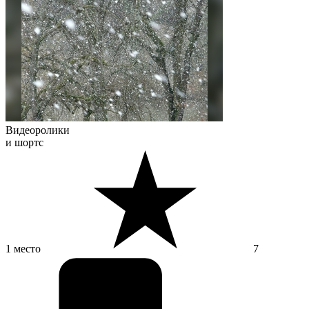
Видеоролики
и шортс
1 место
7