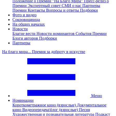
Положение о Премии "На Благо Мира"
Пресс-релиз о
Премии
Экспертный совет
СМИ о нас
Партнеры
Премии
Контакты
Вопросы и ответы
Подборки
Фото и видео
Сокровищница
На общих началах
Новости
Благие вести
Новости номинантов
События Премии
Блоги авторов
Подборки
Партнеры
На благо мира... Премия за доброту в искустве
Меню
Номинации
Короткометражное кино (взрослые)
Документальное
кино
Видеопередача\блог (взрослые)
Песня
Художественная и познавательная литература
Подкаст