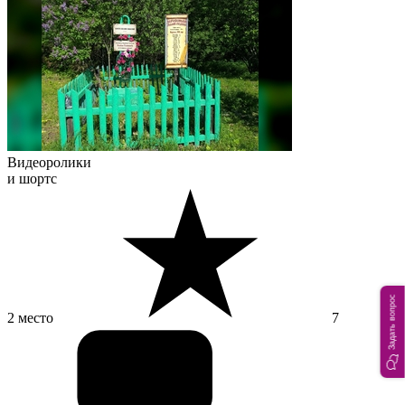
Видеоролики
и шортс
Задать вопрос
2 место
7