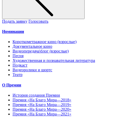
Подать заявку
Голосовать
Номинации
Короткометражное кино (взрослые)
Документальное кино
Видеопередача\блог (взрослые)
Песня
Художественная и познавательная литература
Подкаст
Видеоролики и шортс
Театр
О Премии
История создания Премии
Премия «На Благо Мира—2018»
Премия «На Благо Мира—2019»
Премия «На Благо Мира—2020»
Премия «На Благо Мира—2021»