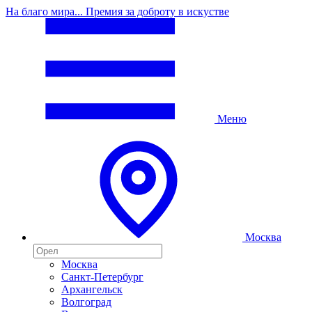
На благо мира... Премия за доброту в искустве
Меню
Москва
Москва
Санкт-Петербург
Архангельск
Волгоград