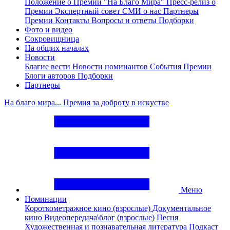
Положение о Премии "На Благо Мира"
Пресс-релиз о
Премии
Экспертный совет
СМИ о нас
Партнеры
Премии
Контакты
Вопросы и ответы
Подборки
Фото и видео
Сокровищница
На общих началах
Новости
Благие вести
Новости номинантов
События Премии
Блоги авторов
Подборки
Партнеры
На благо мира... Премия за доброту в искустве
Меню
Номинации
Короткометражное кино (взрослые)
Документальное
кино
Видеопередача\блог (взрослые)
Песня
Художественная и познавательная литература
Подкаст