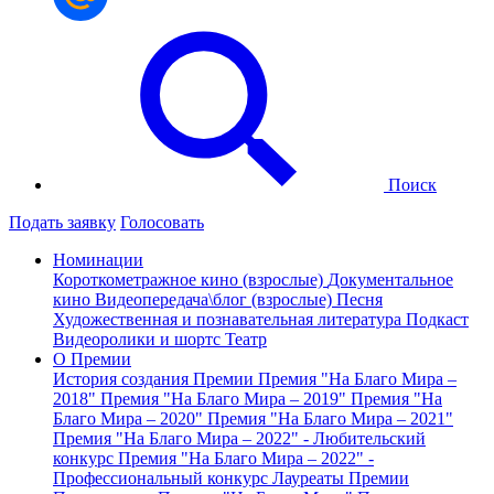
Поиск
Подать заявку
Голосовать
Номинации
Короткометражное кино (взрослые)
Документальное
кино
Видеопередача\блог (взрослые)
Песня
Художественная и познавательная литература
Подкаст
Видеоролики и шортс
Театр
О Премии
История создания Премии
Премия "На Благо Мира –
2018"
Премия "На Благо Мира – 2019"
Премия "На
Благо Мира – 2020"
Премия "На Благо Мира – 2021"
Премия "На Благо Мира – 2022" - Любительский
конкурс
Премия "На Благо Мира – 2022" -
Профессиональный конкурс
Лауреаты Премии