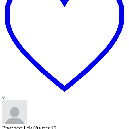
0
Bryantseva Lola
08 июля '19