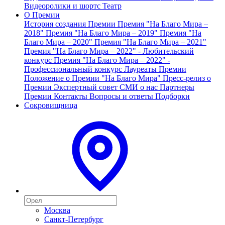
Видеоролики и шортс
Театр
О Премии
История создания Премии
Премия "На Благо Мира –
2018"
Премия "На Благо Мира – 2019"
Премия "На
Благо Мира – 2020"
Премия "На Благо Мира – 2021"
Премия "На Благо Мира – 2022" - Любительский
конкурс
Премия "На Благо Мира – 2022" -
Профессиональный конкурс
Лауреаты Премии
Положение о Премии "На Благо Мира"
Пресс-релиз о
Премии
Экспертный совет
СМИ о нас
Партнеры
Премии
Контакты
Вопросы и ответы
Подборки
Сокровищница
Москва
Санкт-Петербург