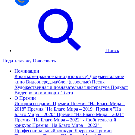
Поиск
Подать заявку
Голосовать
Номинации
Короткометражное кино (взрослые)
Документальное
кино
Видеопередача\блог (взрослые)
Песня
Художественная и познавательная литература
Подкаст
Видеоролики и шортс
Театр
О Премии
История создания Премии
Премия "На Благо Мира –
2018"
Премия "На Благо Мира – 2019"
Премия "На
Благо Мира – 2020"
Премия "На Благо Мира – 2021"
Премия "На Благо Мира – 2022" - Любительский
конкурс
Премия "На Благо Мира – 2022" -
Профессиональный конкурс
Лауреаты Премии