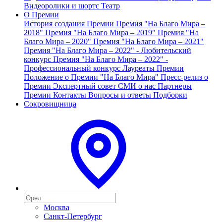
Видеоролики и шортс
Театр
О Премии
История создания Премии
Премия "На Благо Мира –
2018"
Премия "На Благо Мира – 2019"
Премия "На
Благо Мира – 2020"
Премия "На Благо Мира – 2021"
Премия "На Благо Мира – 2022" - Любительский
конкурс
Премия "На Благо Мира – 2022" -
Профессиональный конкурс
Лауреаты Премии
Положение о Премии "На Благо Мира"
Пресс-релиз о
Премии
Экспертный совет
СМИ о нас
Партнеры
Премии
Контакты
Вопросы и ответы
Подборки
Сокровищница
Москва
Санкт-Петербург