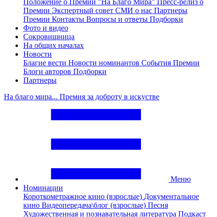
Положение о Премии "На Благо Мира"
Пресс-релиз о
Премии
Экспертный совет
СМИ о нас
Партнеры
Премии
Контакты
Вопросы и ответы
Подборки
Фото и видео
Сокровищница
На общих началах
Новости
Благие вести
Новости номинантов
События Премии
Блоги авторов
Подборки
Партнеры
На благо мира... Премия за доброту в искустве
Меню
Номинации
Короткометражное кино (взрослые)
Документальное
кино
Видеопередача\блог (взрослые)
Песня
Художественная и познавательная литература
Подкаст