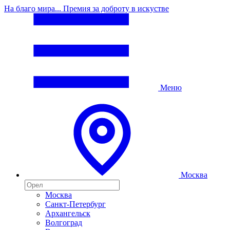
На благо мира... Премия за доброту в искустве
Меню
Москва
Москва
Санкт-Петербург
Архангельск
Волгоград