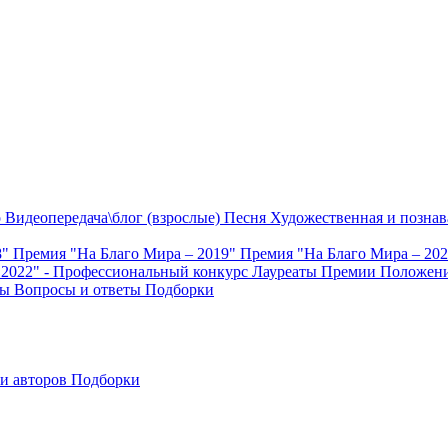
о
Видеопередача\блог (взрослые)
Песня
Художественная и познав
8"
Премия "На Благо Мира – 2019"
Премия "На Благо Мира – 20
 2022" - Профессиональный конкурс
Лауреаты Премии
Положени
ты
Вопросы и ответы
Подборки
и авторов
Подборки