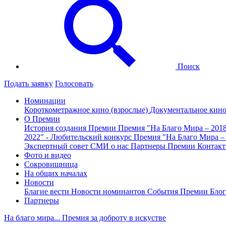
Поиск
Подать заявку
Голосовать
Номинации
Короткометражное кино (взрослые)
Документальное кин
О Премии
История создания Премии
Премия "На Благо Мира – 201
2022" - Любительский конкурс
Премия "На Благо Мира –
Экспертный совет
СМИ о нас
Партнеры Премии
Контак
Фото и видео
Сокровищница
На общих началах
Новости
Благие вести
Новости номинантов
События Премии
Блог
Партнеры
На благо мира... Премия за доброту в искустве