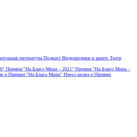
ательная литература
Подкаст
Видеоролики и шортс
Театр
20"
Премия "На Благо Мира – 2021"
Премия "На Благо Мира –
е о Премии "На Благо Мира"
Пресс-релиз о Премии