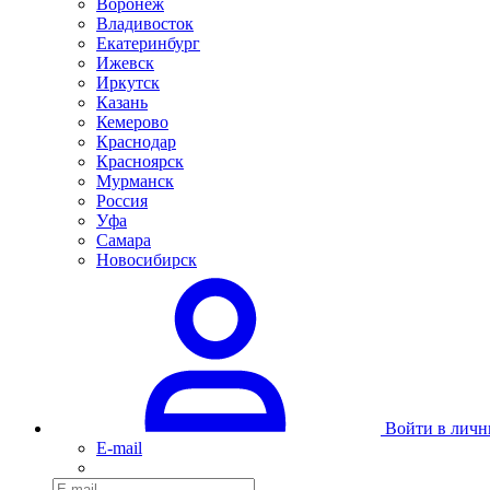
Воронеж
Владивосток
Екатеринбург
Ижевск
Иркутск
Казань
Кемерово
Краснодар
Красноярск
Мурманск
Россия
Уфа
Самара
Новосибирск
Войти в личн
E-mail