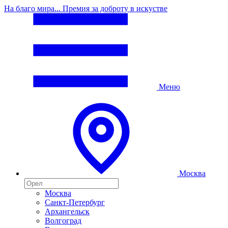
На благо мира... Премия за доброту в искустве
Меню
Москва
Москва
Санкт-Петербург
Архангельск
Волгоград