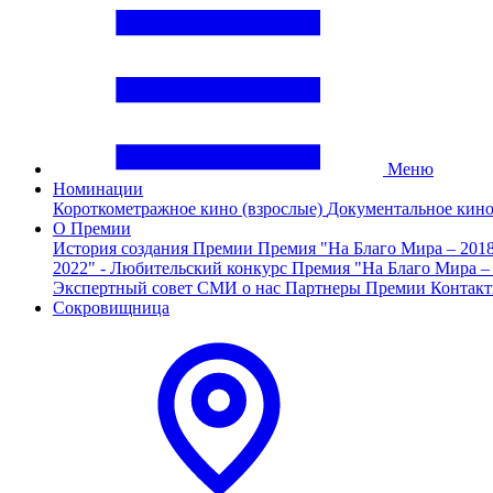
Меню
Номинации
Короткометражное кино (взрослые)
Документальное кин
О Премии
История создания Премии
Премия "На Благо Мира – 201
2022" - Любительский конкурс
Премия "На Благо Мира –
Экспертный совет
СМИ о нас
Партнеры Премии
Контак
Сокровищница