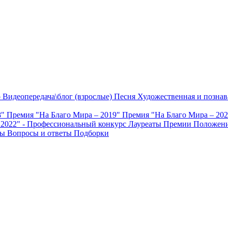
о
Видеопередача\блог (взрослые)
Песня
Художественная и познав
8"
Премия "На Благо Мира – 2019"
Премия "На Благо Мира – 20
 2022" - Профессиональный конкурс
Лауреаты Премии
Положени
ты
Вопросы и ответы
Подборки