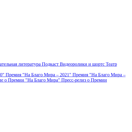
ательная литература
Подкаст
Видеоролики и шортс
Театр
20"
Премия "На Благо Мира – 2021"
Премия "На Благо Мира –
е о Премии "На Благо Мира"
Пресс-релиз о Премии