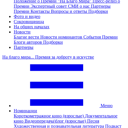
Положение о Премии "На Благо Мира"
Пресс-релиз о
Премии
Экспертный совет
СМИ о нас
Партнеры
Премии
Контакты
Вопросы и ответы
Подборки
Фото и видео
Сокровищница
На общих началах
Новости
Благие вести
Новости номинантов
События Премии
Блоги авторов
Подборки
Партнеры
На благо мира... Премия за доброту в искустве
Меню
Номинации
Короткометражное кино (взрослые)
Документальное
кино
Видеопередача\блог (взрослые)
Песня
Художественная и познавательная литература
Подкаст