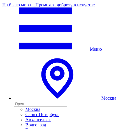
На благо мира... Премия за доброту в искустве
Меню
Москва
Москва
Санкт-Петербург
Архангельск
Волгоград