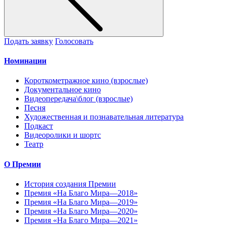
Подать заявку
Голосовать
Номинации
Короткометражное кино (взрослые)
Документальное кино
Видеопередача\блог (взрослые)
Песня
Художественная и познавательная литература
Подкаст
Видеоролики и шортс
Театр
О Премии
История создания Премии
Премия «На Благо Мира—2018»
Премия «На Благо Мира—2019»
Премия «На Благо Мира—2020»
Премия «На Благо Мира—2021»