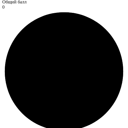
Общий балл
0