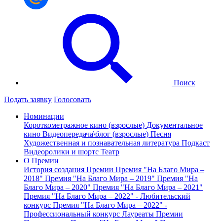
Поиск
Подать заявку
Голосовать
Номинации
Короткометражное кино (взрослые)
Документальное
кино
Видеопередача\блог (взрослые)
Песня
Художественная и познавательная литература
Подкаст
Видеоролики и шортс
Театр
О Премии
История создания Премии
Премия "На Благо Мира –
2018"
Премия "На Благо Мира – 2019"
Премия "На
Благо Мира – 2020"
Премия "На Благо Мира – 2021"
Премия "На Благо Мира – 2022" - Любительский
конкурс
Премия "На Благо Мира – 2022" -
Профессиональный конкурс
Лауреаты Премии