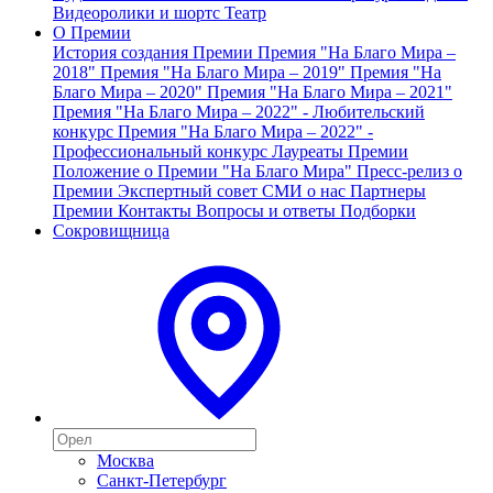
Видеоролики и шортс
Театр
О Премии
История создания Премии
Премия "На Благо Мира –
2018"
Премия "На Благо Мира – 2019"
Премия "На
Благо Мира – 2020"
Премия "На Благо Мира – 2021"
Премия "На Благо Мира – 2022" - Любительский
конкурс
Премия "На Благо Мира – 2022" -
Профессиональный конкурс
Лауреаты Премии
Положение о Премии "На Благо Мира"
Пресс-релиз о
Премии
Экспертный совет
СМИ о нас
Партнеры
Премии
Контакты
Вопросы и ответы
Подборки
Сокровищница
Москва
Санкт-Петербург