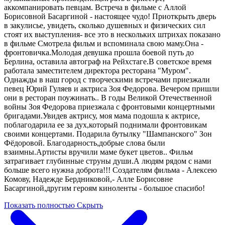
аккомпанировать певцам. Встреча в фильме с Аллой
Борисовной Басаргиной - настоящее чудо! Приоткрыть дверь
в закулисье, увидеть, сколько душевных и физических сил
стоят их выступления- все это в нескольких штрихах показано
в фильме Смотрела фильм и вспоминала свою маму.Она -
фронтовичка.Молодая девушка прошла боевой путь до
Берлина, оставила автограф на Рейхстаге.В советское время
работала заместителем директора ресторана "Муром".
Однажды в наш город с творческими встречами приезжали
певец Юрий Гуляев и актриса Зоя Федорова. Вечером пришли
они в ресторан поужинать.. В годы Великой Отечественной
войны Зоя Федорова приезжала с фронтовыми концертными
бригадами.Увидев актрису, моя мама подошла к актрисе,
поблагодарила ее за дух,который поднимали фронтовикам
своими концертами. Подарила бутылку "Шампанского" Зон
Фёдоровой. Благодарность,добрые слова были
взаимны.Артисты вручили маме букет цветов.. Фильм
затрагивает глубинные струны души.А людям рядом с нами
больше всего нужна доброта!!! Создателям фильма - Алексею
Комову, Надежде Бердниковой,- Алле Борисовне
Басаргиной,другим героям киноленты - большое спасибо!
Показать полностью
Скрыть