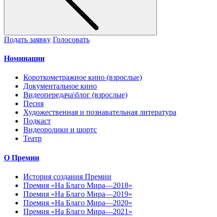
Подать заявку
Голосовать
Номинации
Короткометражное кино (взрослые)
Документальное кино
Видеопередача\блог (взрослые)
Песня
Художественная и познавательная литература
Подкаст
Видеоролики и шортс
Театр
О Премии
История создания Премии
Премия «На Благо Мира—2018»
Премия «На Благо Мира—2019»
Премия «На Благо Мира—2020»
Премия «На Благо Мира—2021»