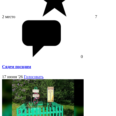
2 место
7
0
Сядем посидим
17 июня '26
Голосовать