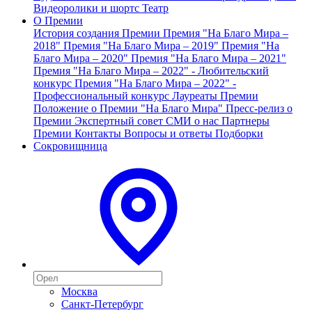
Видеоролики и шортс
Театр
О Премии
История создания Премии
Премия "На Благо Мира –
2018"
Премия "На Благо Мира – 2019"
Премия "На
Благо Мира – 2020"
Премия "На Благо Мира – 2021"
Премия "На Благо Мира – 2022" - Любительский
конкурс
Премия "На Благо Мира – 2022" -
Профессиональный конкурс
Лауреаты Премии
Положение о Премии "На Благо Мира"
Пресс-релиз о
Премии
Экспертный совет
СМИ о нас
Партнеры
Премии
Контакты
Вопросы и ответы
Подборки
Сокровищница
Москва
Санкт-Петербург