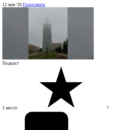
12 мая '26
Голосовать
Подкаст
1 место
7