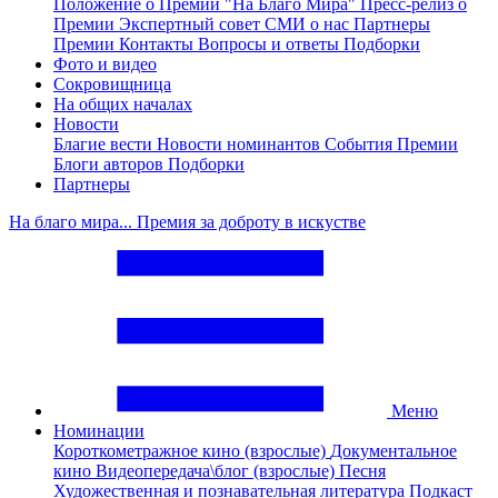
Положение о Премии "На Благо Мира"
Пресс-релиз о
Премии
Экспертный совет
СМИ о нас
Партнеры
Премии
Контакты
Вопросы и ответы
Подборки
Фото и видео
Сокровищница
На общих началах
Новости
Благие вести
Новости номинантов
События Премии
Блоги авторов
Подборки
Партнеры
На благо мира... Премия за доброту в искустве
Меню
Номинации
Короткометражное кино (взрослые)
Документальное
кино
Видеопередача\блог (взрослые)
Песня
Художественная и познавательная литература
Подкаст