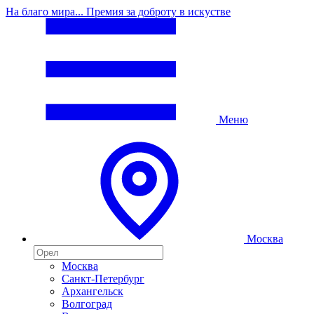
На благо мира... Премия за доброту в искустве
Меню
Москва
Москва
Санкт-Петербург
Архангельск
Волгоград