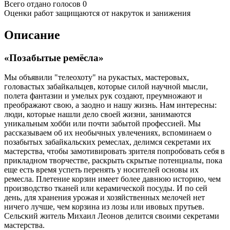
Всего отдано голосов 0
Оценки работ защищаются от накруток и занижения
Описание
«Позабытые ремёсла»
Мы объявили "телеохоту" на рукастых, мастеровых,
головастых забайкальцев, которые силой научной мысли,
полета фантазии и умелых рук создают, преумножают и
преображают свою, а заодно и нашу жизнь. Нам интересны:
люди, которые нашли дело своей жизни, занимаются
уникальным хобби или почти забытой профессией. Мы
рассказываем об их необычных увлечениях, вспоминаем о
позабытых забайкальских ремеслах, делимся секретами их
мастерства, чтобы замотивировать зрителя попробовать себя в
прикладном творчестве, раскрыть скрытые потенциалы, пока
еще есть время успеть перенять у носителей основы их
ремесла. Плетение корзин имеет более давнюю историю, чем
производство тканей или керамической посуды. И по сей
день, для хранения урожая и хозяйственных мелочей нет
ничего лучше, чем корзина из лозы или ивовых прутьев.
Сельский житель Михаил Леонов делится своими секретами
мастерства.