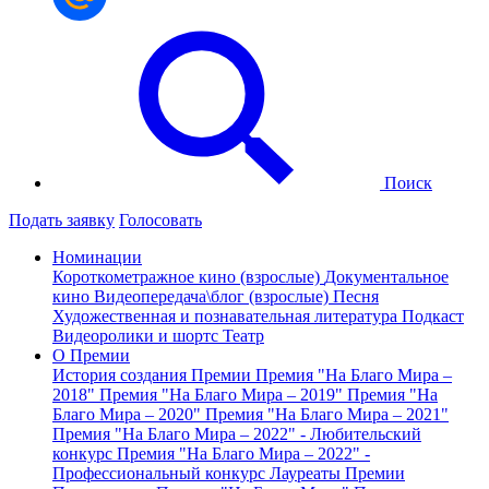
Поиск
Подать заявку
Голосовать
Номинации
Короткометражное кино (взрослые)
Документальное
кино
Видеопередача\блог (взрослые)
Песня
Художественная и познавательная литература
Подкаст
Видеоролики и шортс
Театр
О Премии
История создания Премии
Премия "На Благо Мира –
2018"
Премия "На Благо Мира – 2019"
Премия "На
Благо Мира – 2020"
Премия "На Благо Мира – 2021"
Премия "На Благо Мира – 2022" - Любительский
конкурс
Премия "На Благо Мира – 2022" -
Профессиональный конкурс
Лауреаты Премии