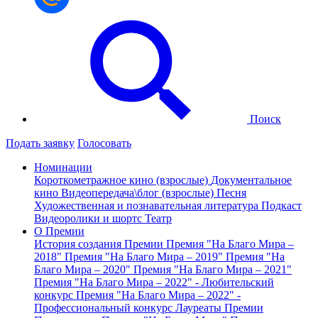
Поиск
Подать заявку
Голосовать
Номинации
Короткометражное кино (взрослые)
Документальное
кино
Видеопередача\блог (взрослые)
Песня
Художественная и познавательная литература
Подкаст
Видеоролики и шортс
Театр
О Премии
История создания Премии
Премия "На Благо Мира –
2018"
Премия "На Благо Мира – 2019"
Премия "На
Благо Мира – 2020"
Премия "На Благо Мира – 2021"
Премия "На Благо Мира – 2022" - Любительский
конкурс
Премия "На Благо Мира – 2022" -
Профессиональный конкурс
Лауреаты Премии