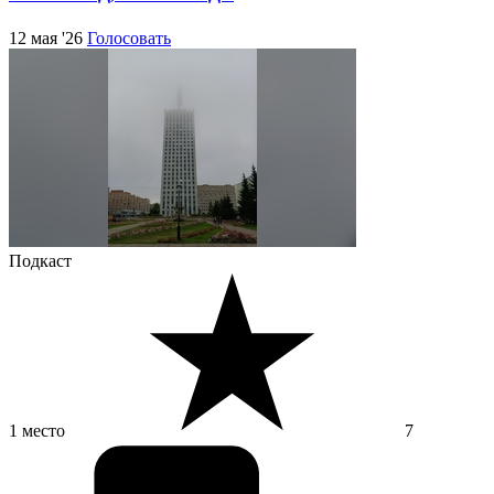
12 мая '26
Голосовать
Подкаст
1 место
7