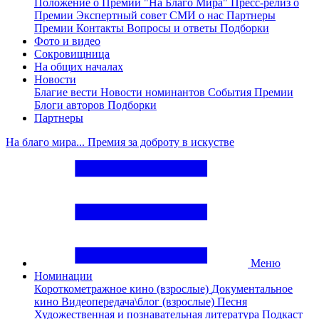
Положение о Премии "На Благо Мира"
Пресс-релиз о
Премии
Экспертный совет
СМИ о нас
Партнеры
Премии
Контакты
Вопросы и ответы
Подборки
Фото и видео
Сокровищница
На общих началах
Новости
Благие вести
Новости номинантов
События Премии
Блоги авторов
Подборки
Партнеры
На благо мира... Премия за доброту в искустве
Меню
Номинации
Короткометражное кино (взрослые)
Документальное
кино
Видеопередача\блог (взрослые)
Песня
Художественная и познавательная литература
Подкаст