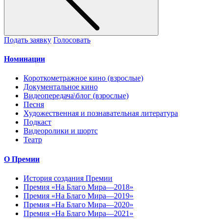
Подать заявку
Голосовать
Номинации
Короткометражное кино (взрослые)
Документальное кино
Видеопередача\блог (взрослые)
Песня
Художественная и познавательная литература
Подкаст
Видеоролики и шортс
Театр
О Премии
История создания Премии
Премия «На Благо Мира—2018»
Премия «На Благо Мира—2019»
Премия «На Благо Мира—2020»
Премия «На Благо Мира—2021»