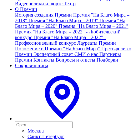
Видеоролики и шортс
Театр
О Премии
История создания Премии
Премия "На Благо Мира –
2018"
Премия "На Благо Мира – 2019"
Премия "На
Благо Мира – 2020"
Премия "На Благо Мира – 2021"
Премия "На Благо Мира – 2022" - Любительский
конкурс
Премия "На Благо Мира – 2022" -
Профессиональный конкурс
Лауреаты Премии
Положение о Премии "На Благо Мира"
Пресс-релиз о
Премии
Экспертный совет
СМИ о нас
Партнеры
Премии
Контакты
Вопросы и ответы
Подборки
Сокровищница
Москва
Санкт-Петербург