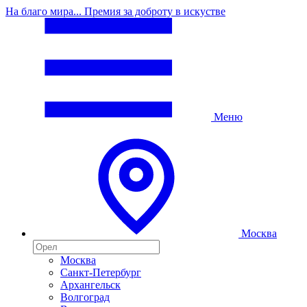
На благо мира... Премия за доброту в искустве
Меню
Москва
Москва
Санкт-Петербург
Архангельск
Волгоград