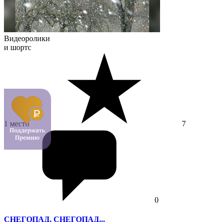
Видеоролики
и шортс
1 место
7
0
СНЕГОПАД, СНЕГОПАД...