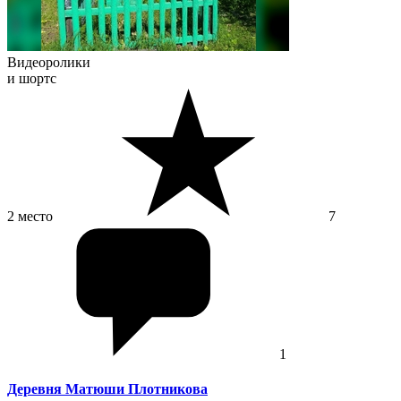
Видеоролики
и шортс
2 место
7
1
Деревня Матюши Плотникова