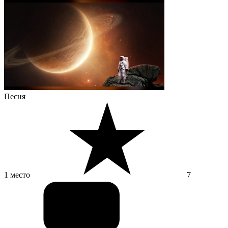
Песня
1 место
7