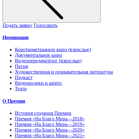
Подать заявку
Голосовать
Номинации
Короткометражное кино (взрослые)
Документальное кино
Видеопередача\блог (взрослые)
Песня
Художественная и познавательная литература
Подкаст
Видеоролики и шортс
Театр
О Премии
История создания Премии
Премия «На Благо Мира—2018»
Премия «На Благо Мира—2019»
Премия «На Благо Мира—2020»
Премия «На Благо Мира—2021»