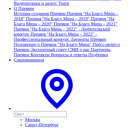
Видеоролики и шортс
Театр
О Премии
История создания Премии
Премия "На Благо Мира –
2018"
Премия "На Благо Мира – 2019"
Премия "На
Благо Мира – 2020"
Премия "На Благо Мира – 2021"
Премия "На Благо Мира – 2022" - Любительский
конкурс
Премия "На Благо Мира – 2022" -
Профессиональный конкурс
Лауреаты Премии
Положение о Премии "На Благо Мира"
Пресс-релиз о
Премии
Экспертный совет
СМИ о нас
Партнеры
Премии
Контакты
Вопросы и ответы
Подборки
Сокровищница
Москва
Санкт-Петербург