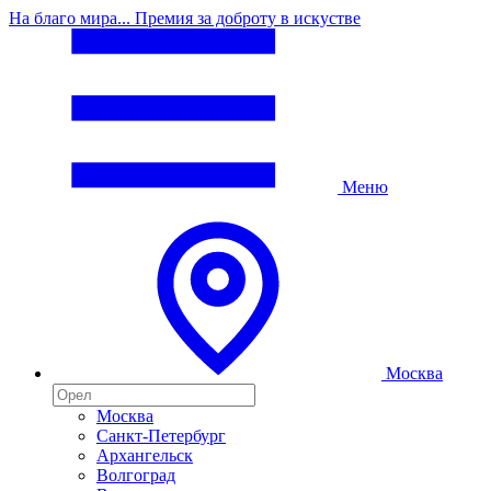
На благо мира... Премия за доброту в искустве
Меню
Москва
Москва
Санкт-Петербург
Архангельск
Волгоград