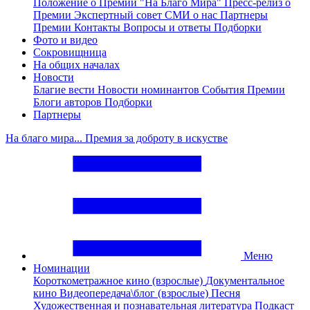
Положение о Премии "На Благо Мира"
Пресс-релиз о
Премии
Экспертный совет
СМИ о нас
Партнеры
Премии
Контакты
Вопросы и ответы
Подборки
Фото и видео
Сокровищница
На общих началах
Новости
Благие вести
Новости номинантов
События Премии
Блоги авторов
Подборки
Партнеры
На благо мира... Премия за доброту в искустве
Меню
Номинации
Короткометражное кино (взрослые)
Документальное
кино
Видеопередача\блог (взрослые)
Песня
Художественная и познавательная литература
Подкаст