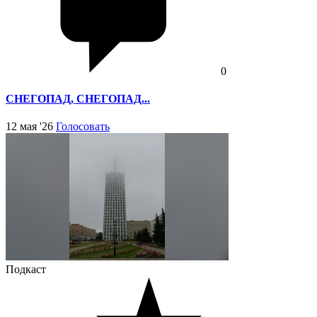
0
СНЕГОПАД, СНЕГОПАД...
12 мая '26
Голосовать
Подкаст