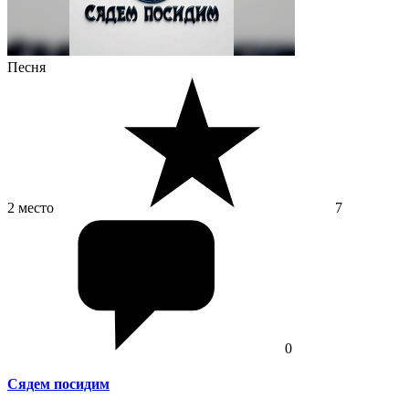
Песня
2 место
7
0
Сядем посидим