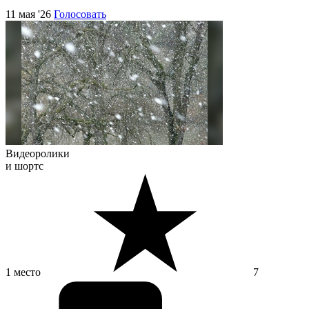
11 мая '26
Голосовать
Видеоролики
и шортс
1 место
7