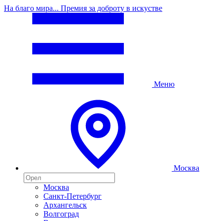
На благо мира... Премия за доброту в искустве
Меню
Москва
Москва
Санкт-Петербург
Архангельск
Волгоград