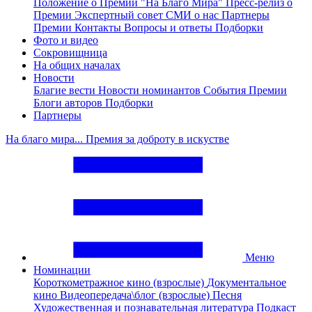
Положение о Премии "На Благо Мира"
Пресс-релиз о
Премии
Экспертный совет
СМИ о нас
Партнеры
Премии
Контакты
Вопросы и ответы
Подборки
Фото и видео
Сокровищница
На общих началах
Новости
Благие вести
Новости номинантов
События Премии
Блоги авторов
Подборки
Партнеры
На благо мира... Премия за доброту в искустве
Меню
Номинации
Короткометражное кино (взрослые)
Документальное
кино
Видеопередача\блог (взрослые)
Песня
Художественная и познавательная литература
Подкаст