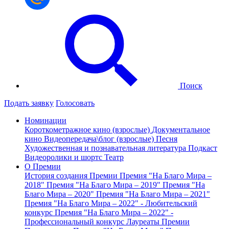
Поиск
Подать заявку
Голосовать
Номинации
Короткометражное кино (взрослые)
Документальное
кино
Видеопередача\блог (взрослые)
Песня
Художественная и познавательная литература
Подкаст
Видеоролики и шортс
Театр
О Премии
История создания Премии
Премия "На Благо Мира –
2018"
Премия "На Благо Мира – 2019"
Премия "На
Благо Мира – 2020"
Премия "На Благо Мира – 2021"
Премия "На Благо Мира – 2022" - Любительский
конкурс
Премия "На Благо Мира – 2022" -
Профессиональный конкурс
Лауреаты Премии