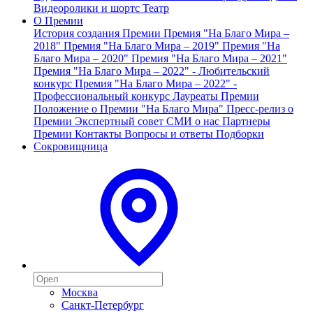
Видеоролики и шортс
Театр
О Премии
История создания Премии
Премия "На Благо Мира –
2018"
Премия "На Благо Мира – 2019"
Премия "На
Благо Мира – 2020"
Премия "На Благо Мира – 2021"
Премия "На Благо Мира – 2022" - Любительский
конкурс
Премия "На Благо Мира – 2022" -
Профессиональный конкурс
Лауреаты Премии
Положение о Премии "На Благо Мира"
Пресс-релиз о
Премии
Экспертный совет
СМИ о нас
Партнеры
Премии
Контакты
Вопросы и ответы
Подборки
Сокровищница
Москва
Санкт-Петербург