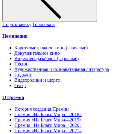
Подать заявку
Голосовать
Номинации
Короткометражное кино (взрослые)
Документальное кино
Видеопередача\блог (взрослые)
Песня
Художественная и познавательная литература
Подкаст
Видеоролики и шортс
Театр
О Премии
История создания Премии
Премия «На Благо Мира—2018»
Премия «На Благо Мира—2019»
Премия «На Благо Мира—2020»
Премия «На Благо Мира—2021»