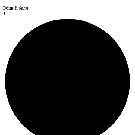
Общий балл
0