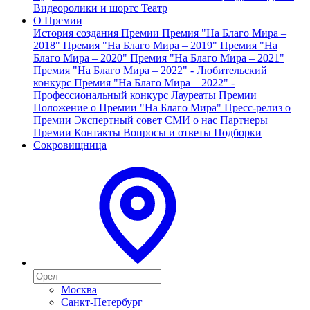
Видеоролики и шортс
Театр
О Премии
История создания Премии
Премия "На Благо Мира –
2018"
Премия "На Благо Мира – 2019"
Премия "На
Благо Мира – 2020"
Премия "На Благо Мира – 2021"
Премия "На Благо Мира – 2022" - Любительский
конкурс
Премия "На Благо Мира – 2022" -
Профессиональный конкурс
Лауреаты Премии
Положение о Премии "На Благо Мира"
Пресс-релиз о
Премии
Экспертный совет
СМИ о нас
Партнеры
Премии
Контакты
Вопросы и ответы
Подборки
Сокровищница
Москва
Санкт-Петербург