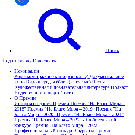
Поиск
Подать заявку
Голосовать
Номинации
Короткометражное кино (взрослые)
Документальное
кино
Видеопередача\блог (взрослые)
Песня
Художественная и познавательная литература
Подкаст
Видеоролики и шортс
Театр
О Премии
История создания Премии
Премия "На Благо Мира –
2018"
Премия "На Благо Мира – 2019"
Премия "На
Благо Мира – 2020"
Премия "На Благо Мира – 2021"
Премия "На Благо Мира – 2022" - Любительский
конкурс
Премия "На Благо Мира – 2022" -
Профессиональный конкурс
Лауреаты Премии