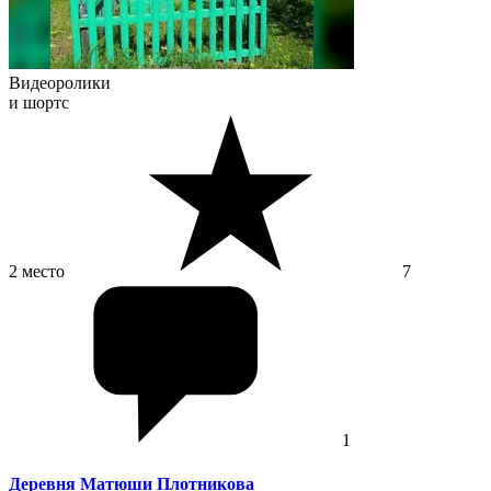
Видеоролики
и шортс
2 место
7
1
Деревня Матюши Плотникова