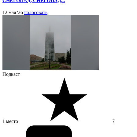
СНЕГОПАД, СНЕГОПАД...
12 мая '26
Голосовать
Подкаст
1 место
7