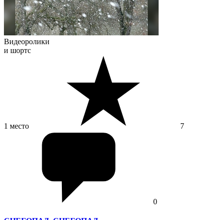
Видеоролики
и шортс
1 место
7
0