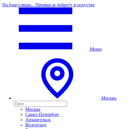
На благо мира... Премия за доброту в искустве
Меню
Москва
Москва
Санкт-Петербург
Архангельск
Волгоград