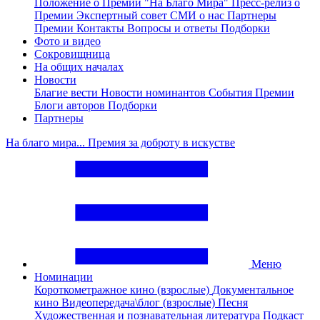
Положение о Премии "На Благо Мира"
Пресс-релиз о
Премии
Экспертный совет
СМИ о нас
Партнеры
Премии
Контакты
Вопросы и ответы
Подборки
Фото и видео
Сокровищница
На общих началах
Новости
Благие вести
Новости номинантов
События Премии
Блоги авторов
Подборки
Партнеры
На благо мира... Премия за доброту в искустве
Меню
Номинации
Короткометражное кино (взрослые)
Документальное
кино
Видеопередача\блог (взрослые)
Песня
Художественная и познавательная литература
Подкаст