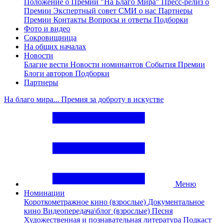
Положение о Премии "На Благо Мира"
Пресс-релиз о
Премии
Экспертный совет
СМИ о нас
Партнеры
Премии
Контакты
Вопросы и ответы
Подборки
Фото и видео
Сокровищница
На общих началах
Новости
Благие вести
Новости номинантов
События Премии
Блоги авторов
Подборки
Партнеры
На благо мира... Премия за доброту в искустве
Меню
Номинации
Короткометражное кино (взрослые)
Документальное
кино
Видеопередача\блог (взрослые)
Песня
Художественная и познавательная литература
Подкаст