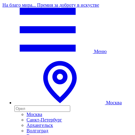
На благо мира... Премия за доброту в искустве
Меню
Москва
Москва
Санкт-Петербург
Архангельск
Волгоград