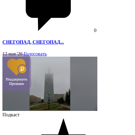
0
СНЕГОПАД, СНЕГОПАД...
12 мая '26
Голосовать
Подкаст