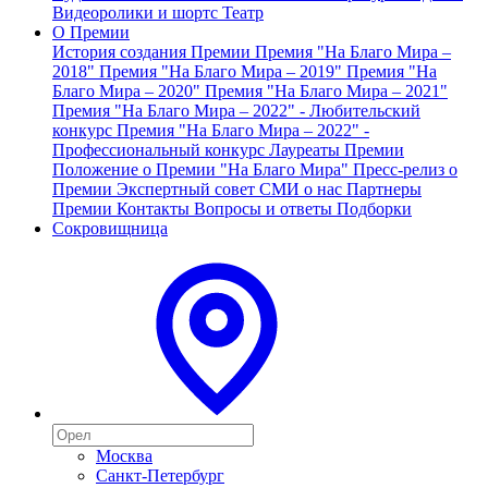
Видеоролики и шортс
Театр
О Премии
История создания Премии
Премия "На Благо Мира –
2018"
Премия "На Благо Мира – 2019"
Премия "На
Благо Мира – 2020"
Премия "На Благо Мира – 2021"
Премия "На Благо Мира – 2022" - Любительский
конкурс
Премия "На Благо Мира – 2022" -
Профессиональный конкурс
Лауреаты Премии
Положение о Премии "На Благо Мира"
Пресс-релиз о
Премии
Экспертный совет
СМИ о нас
Партнеры
Премии
Контакты
Вопросы и ответы
Подборки
Сокровищница
Москва
Санкт-Петербург