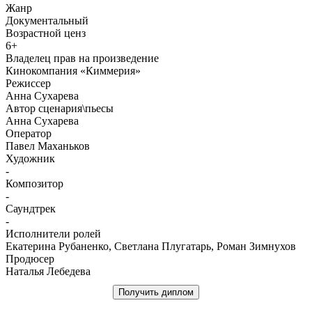
Жанр
Документальный
Возрастной ценз
6+
Владелец прав на произведение
Кинокомпания «Киммерия»
Режиссер
Анна Сухарева
Автор сценария\пьесы
Анна Сухарева
Оператор
Павел Маханьков
Художник
-
Композитор
-
Саундтрек
-
Исполнители ролей
Екатерина Рубаненко, Светлана Плугатарь, Роман Зимнухов
Продюсер
Наталья Лебедева
Получить диплом