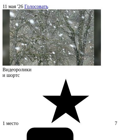
11 мая '26
Голосовать
Видеоролики
и шортс
1 место
7