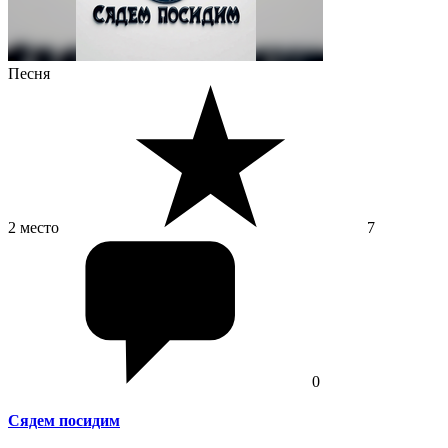
Песня
2 место
7
0
Сядем посидим