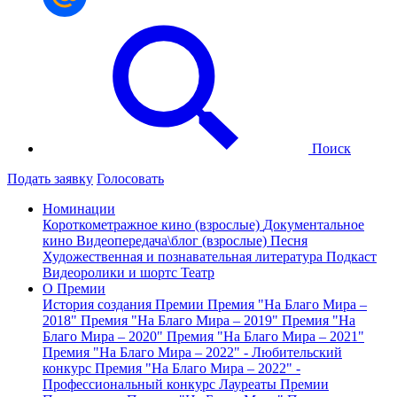
Поиск
Подать заявку
Голосовать
Номинации
Короткометражное кино (взрослые)
Документальное
кино
Видеопередача\блог (взрослые)
Песня
Художественная и познавательная литература
Подкаст
Видеоролики и шортс
Театр
О Премии
История создания Премии
Премия "На Благо Мира –
2018"
Премия "На Благо Мира – 2019"
Премия "На
Благо Мира – 2020"
Премия "На Благо Мира – 2021"
Премия "На Благо Мира – 2022" - Любительский
конкурс
Премия "На Благо Мира – 2022" -
Профессиональный конкурс
Лауреаты Премии