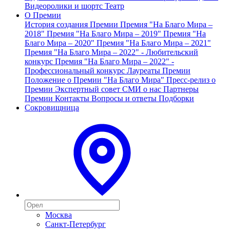
Видеоролики и шортс
Театр
О Премии
История создания Премии
Премия "На Благо Мира –
2018"
Премия "На Благо Мира – 2019"
Премия "На
Благо Мира – 2020"
Премия "На Благо Мира – 2021"
Премия "На Благо Мира – 2022" - Любительский
конкурс
Премия "На Благо Мира – 2022" -
Профессиональный конкурс
Лауреаты Премии
Положение о Премии "На Благо Мира"
Пресс-релиз о
Премии
Экспертный совет
СМИ о нас
Партнеры
Премии
Контакты
Вопросы и ответы
Подборки
Сокровищница
Москва
Санкт-Петербург