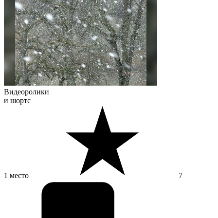
Видеоролики
и шортс
1 место
7