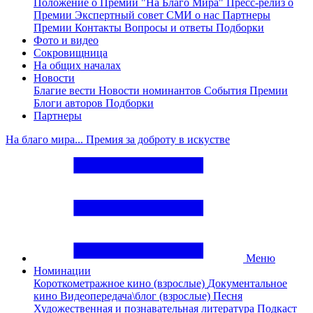
Положение о Премии "На Благо Мира"
Пресс-релиз о
Премии
Экспертный совет
СМИ о нас
Партнеры
Премии
Контакты
Вопросы и ответы
Подборки
Фото и видео
Сокровищница
На общих началах
Новости
Благие вести
Новости номинантов
События Премии
Блоги авторов
Подборки
Партнеры
На благо мира... Премия за доброту в искустве
Меню
Номинации
Короткометражное кино (взрослые)
Документальное
кино
Видеопередача\блог (взрослые)
Песня
Художественная и познавательная литература
Подкаст