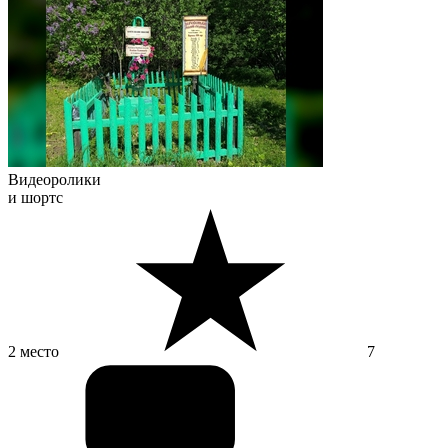
Видеоролики
и шортс
2 место
7