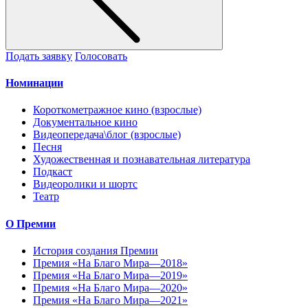
Подать заявку
Голосовать
Номинации
Короткометражное кино (взрослые)
Документальное кино
Видеопередача\блог (взрослые)
Песня
Художественная и познавательная литература
Подкаст
Видеоролики и шортс
Театр
О Премии
История создания Премии
Премия «На Благо Мира—2018»
Премия «На Благо Мира—2019»
Премия «На Благо Мира—2020»
Премия «На Благо Мира—2021»