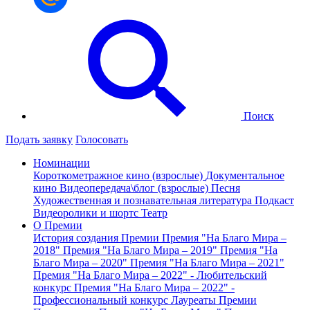
Поиск
Подать заявку
Голосовать
Номинации
Короткометражное кино (взрослые)
Документальное
кино
Видеопередача\блог (взрослые)
Песня
Художественная и познавательная литература
Подкаст
Видеоролики и шортс
Театр
О Премии
История создания Премии
Премия "На Благо Мира –
2018"
Премия "На Благо Мира – 2019"
Премия "На
Благо Мира – 2020"
Премия "На Благо Мира – 2021"
Премия "На Благо Мира – 2022" - Любительский
конкурс
Премия "На Благо Мира – 2022" -
Профессиональный конкурс
Лауреаты Премии