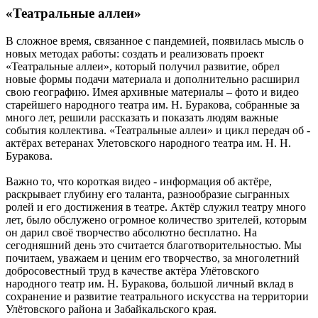
«Театральные аллеи»
В сложное время, связанное с пандемией, появилась мысль о
новых методах работы: создать и реализовать проект
«Театральные аллеи», который получил развитие, обрел
новые формы подачи материала и дополнительно расширил
свою географию. Имея архивные материалы – фото и видео
старейшего народного театра им. Н. Буракова, собранные за
много лет, решили рассказать и показать людям важные
события коллектива. «Театральные аллеи» и цикл передач об -
актёрах ветеранах Улетовского народного театра им. Н. Н.
Буракова.
Важно то, что короткая видео - информация об актёре,
раскрывает глубину его таланта, разнообразие сыгранных
ролей и его достижения в театре. Актёр служил театру много
лет, было обслужено огромное количество зрителей, которым
он дарил своё творчество абсолютно бесплатно. На
сегодняшний день это считается благотворительностью. Мы
почитаем, уважаем и ценим его творчество, за многолетний
добросовестный труд в качестве актёра Улётовского
народного театр им. Н. Буракова, большой личный вклад в
сохранение и развитие театрального искусства на территории
Улётовского района и Забайкальского края.