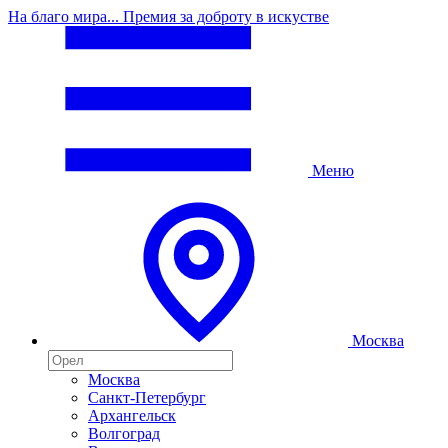
На благо мира... Премия за доброту в искустве
Меню
Москва
Москва
Санкт-Петербург
Архангельск
Волгоград