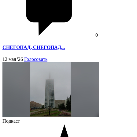
0
СНЕГОПАД, СНЕГОПАД...
12 мая '26
Голосовать
Подкаст