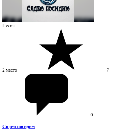
Песня
2 место
7
0
Сядем посидим