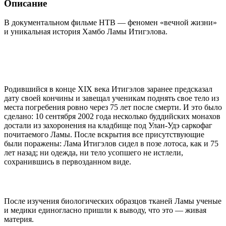
Описание
В документальном фильме НТВ — феномен «вечной жизни»
и уникальная история Хамбо Ламы Итигэлова.
Родившийся в конце XIX века Итигэлов заранее предсказал
дату своей кончины и завещал ученикам поднять свое тело из
места погребения ровно через 75 лет после смерти. И это было
сделано: 10 сентября 2002 года несколько буддийских монахов
достали из захоронения на кладбище под Улан-Удэ саркофаг
почитаемого Ламы. После вскрытия все присутствующие
были поражены: Лама Итигэлов сидел в позе лотоса, как и 75
лет назад; ни одежда, ни тело усопшего не истлели,
сохранившись в первозданном виде.
После изучения биологических образцов тканей Ламы ученые
и медики единогласно пришли к выводу, что это — живая
материя.