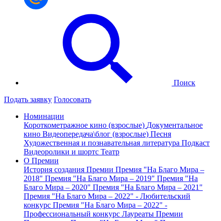
Поиск
Подать заявку
Голосовать
Номинации
Короткометражное кино (взрослые)
Документальное
кино
Видеопередача\блог (взрослые)
Песня
Художественная и познавательная литература
Подкаст
Видеоролики и шортс
Театр
О Премии
История создания Премии
Премия "На Благо Мира –
2018"
Премия "На Благо Мира – 2019"
Премия "На
Благо Мира – 2020"
Премия "На Благо Мира – 2021"
Премия "На Благо Мира – 2022" - Любительский
конкурс
Премия "На Благо Мира – 2022" -
Профессиональный конкурс
Лауреаты Премии