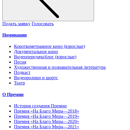
Подать заявку
Голосовать
Номинации
Короткометражное кино (взрослые)
Документальное кино
Видеопередача\блог (взрослые)
Песня
Художественная и познавательная литература
Подкаст
Видеоролики и шортс
Театр
О Премии
История создания Премии
Премия «На Благо Мира—2018»
Премия «На Благо Мира—2019»
Премия «На Благо Мира—2020»
Премия «На Благо Мира—2021»