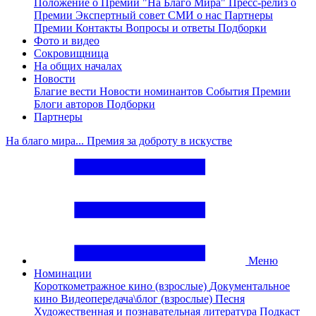
Положение о Премии "На Благо Мира"
Пресс-релиз о
Премии
Экспертный совет
СМИ о нас
Партнеры
Премии
Контакты
Вопросы и ответы
Подборки
Фото и видео
Сокровищница
На общих началах
Новости
Благие вести
Новости номинантов
События Премии
Блоги авторов
Подборки
Партнеры
На благо мира... Премия за доброту в искустве
Меню
Номинации
Короткометражное кино (взрослые)
Документальное
кино
Видеопередача\блог (взрослые)
Песня
Художественная и познавательная литература
Подкаст