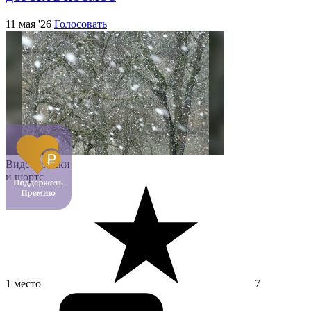
11 мая '26
Голосовать
Видеоролики
и шортс
1 место
7