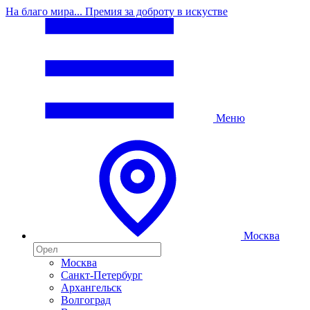
На благо мира... Премия за доброту в искустве
Меню
Москва
Москва
Санкт-Петербург
Архангельск
Волгоград