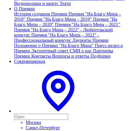
Видеоролики и шортс
Театр
О Премии
История создания Премии
Премия "На Благо Мира –
2018"
Премия "На Благо Мира – 2019"
Премия "На
Благо Мира – 2020"
Премия "На Благо Мира – 2021"
Премия "На Благо Мира – 2022" - Любительский
конкурс
Премия "На Благо Мира – 2022" -
Профессиональный конкурс
Лауреаты Премии
Положение о Премии "На Благо Мира"
Пресс-релиз о
Премии
Экспертный совет
СМИ о нас
Партнеры
Премии
Контакты
Вопросы и ответы
Подборки
Сокровищница
Москва
Санкт-Петербург