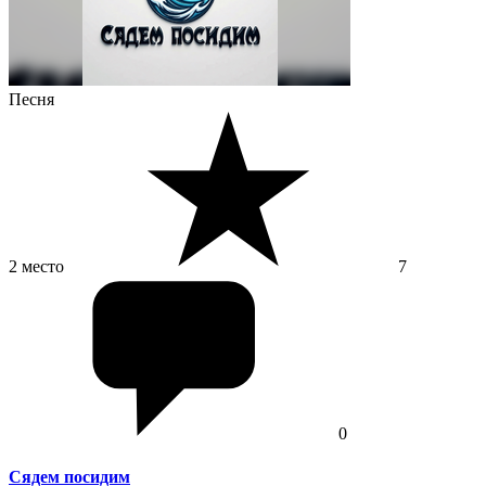
Песня
2 место
7
0
Сядем посидим