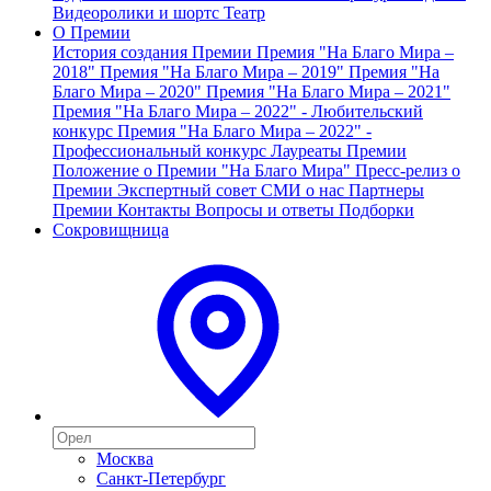
Видеоролики и шортс
Театр
О Премии
История создания Премии
Премия "На Благо Мира –
2018"
Премия "На Благо Мира – 2019"
Премия "На
Благо Мира – 2020"
Премия "На Благо Мира – 2021"
Премия "На Благо Мира – 2022" - Любительский
конкурс
Премия "На Благо Мира – 2022" -
Профессиональный конкурс
Лауреаты Премии
Положение о Премии "На Благо Мира"
Пресс-релиз о
Премии
Экспертный совет
СМИ о нас
Партнеры
Премии
Контакты
Вопросы и ответы
Подборки
Сокровищница
Москва
Санкт-Петербург