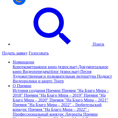
Поиск
Подать заявку
Голосовать
Номинации
Короткометражное кино (взрослые)
Документальное
кино
Видеопередача\блог (взрослые)
Песня
Художественная и познавательная литература
Подкаст
Видеоролики и шортс
Театр
О Премии
История создания Премии
Премия "На Благо Мира –
2018"
Премия "На Благо Мира – 2019"
Премия "На
Благо Мира – 2020"
Премия "На Благо Мира – 2021"
Премия "На Благо Мира – 2022" - Любительский
конкурс
Премия "На Благо Мира – 2022" -
Профессиональный конкурс
Лауреаты Премии