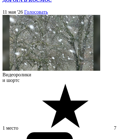
11 мая '26
Голосовать
Видеоролики
и шортс
1 место
7