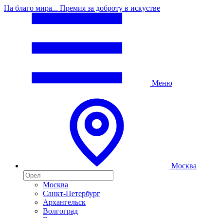
На благо мира... Премия за доброту в искустве
Меню
Москва
Москва
Санкт-Петербург
Архангельск
Волгоград