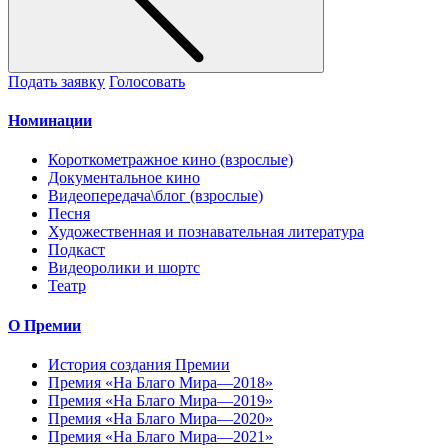
Подать заявку
Голосовать
Номинации
Короткометражное кино (взрослые)
Документальное кино
Видеопередача\блог (взрослые)
Песня
Художественная и познавательная литература
Подкаст
Видеоролики и шортс
Театр
О Премии
История создания Премии
Премия «На Благо Мира—2018»
Премия «На Благо Мира—2019»
Премия «На Благо Мира—2020»
Премия «На Благо Мира—2021»