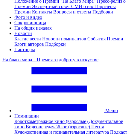
Положение о Премии "На Благо Мира"
Пресс-релиз о
Премии
Экспертный совет
СМИ о нас
Партнеры
Премии
Контакты
Вопросы и ответы
Подборки
Фото и видео
Сокровищница
На общих началах
Новости
Благие вести
Новости номинантов
События Премии
Блоги авторов
Подборки
Партнеры
На благо мира... Премия за доброту в искустве
Меню
Номинации
Короткометражное кино (взрослые)
Документальное
кино
Видеопередача\блог (взрослые)
Песня
Художественная и познавательная литература
Подкаст