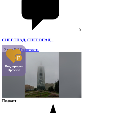
0
СНЕГОПАД, СНЕГОПАД...
12 мая '26
Голосовать
Подкаст