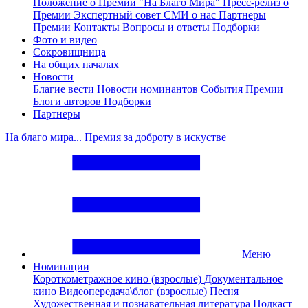
Положение о Премии "На Благо Мира"
Пресс-релиз о
Премии
Экспертный совет
СМИ о нас
Партнеры
Премии
Контакты
Вопросы и ответы
Подборки
Фото и видео
Сокровищница
На общих началах
Новости
Благие вести
Новости номинантов
События Премии
Блоги авторов
Подборки
Партнеры
На благо мира... Премия за доброту в искустве
Меню
Номинации
Короткометражное кино (взрослые)
Документальное
кино
Видеопередача\блог (взрослые)
Песня
Художественная и познавательная литература
Подкаст