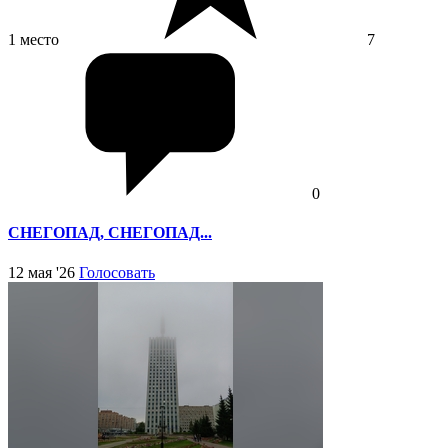
1 место
7
0
СНЕГОПАД, СНЕГОПАД...
12 мая '26
Голосовать