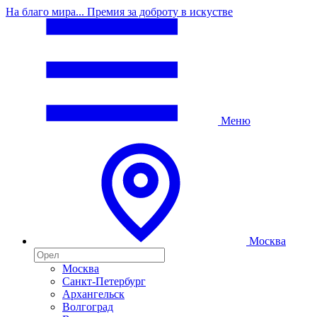
На благо мира... Премия за доброту в искустве
Меню
Москва
Москва
Санкт-Петербург
Архангельск
Волгоград