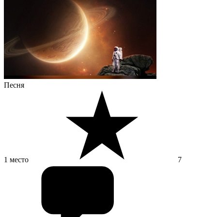
Песня
1 место
7