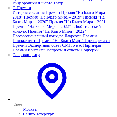
Видеоролики и шортс
Театр
О Премии
История создания Премии
Премия "На Благо Мира –
2018"
Премия "На Благо Мира – 2019"
Премия "На
Благо Мира – 2020"
Премия "На Благо Мира – 2021"
Премия "На Благо Мира – 2022" - Любительский
конкурс
Премия "На Благо Мира – 2022" -
Профессиональный конкурс
Лауреаты Премии
Положение о Премии "На Благо Мира"
Пресс-релиз о
Премии
Экспертный совет
СМИ о нас
Партнеры
Премии
Контакты
Вопросы и ответы
Подборки
Сокровищница
Москва
Санкт-Петербург