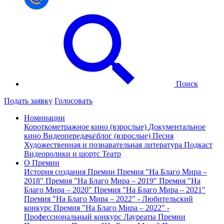
Поиск
Подать заявку
Голосовать
Номинации
Короткометражное кино (взрослые)
Документальное
кино
Видеопередача\блог (взрослые)
Песня
Художественная и познавательная литература
Подкаст
Видеоролики и шортс
Театр
О Премии
История создания Премии
Премия "На Благо Мира –
2018"
Премия "На Благо Мира – 2019"
Премия "На
Благо Мира – 2020"
Премия "На Благо Мира – 2021"
Премия "На Благо Мира – 2022" - Любительский
конкурс
Премия "На Благо Мира – 2022" -
Профессиональный конкурс
Лауреаты Премии