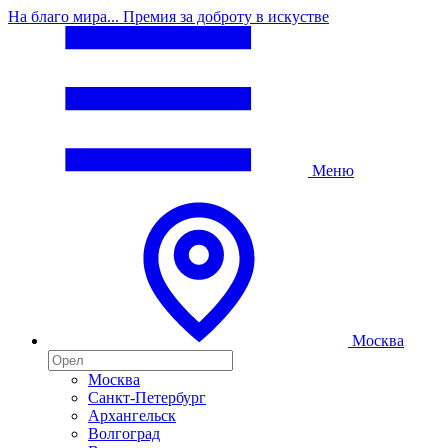
На благо мира... Премия за доброту в искустве
Меню
Москва
Москва
Санкт-Петербург
Архангельск
Волгоград