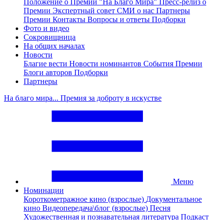
Положение о Премии "На Благо Мира"
Пресс-релиз о
Премии
Экспертный совет
СМИ о нас
Партнеры
Премии
Контакты
Вопросы и ответы
Подборки
Фото и видео
Сокровищница
На общих началах
Новости
Благие вести
Новости номинантов
События Премии
Блоги авторов
Подборки
Партнеры
На благо мира... Премия за доброту в искустве
Меню
Номинации
Короткометражное кино (взрослые)
Документальное
кино
Видеопередача\блог (взрослые)
Песня
Художественная и познавательная литература
Подкаст