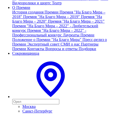
Видеоролики и шортс
Театр
О Премии
История создания Премии
Премия "На Благо Мира –
2018"
Премия "На Благо Мира – 2019"
Премия "На
Благо Мира – 2020"
Премия "На Благо Мира – 2021"
Премия "На Благо Мира – 2022" - Любительский
конкурс
Премия "На Благо Мира – 2022" -
Профессиональный конкурс
Лауреаты Премии
Положение о Премии "На Благо Мира"
Пресс-релиз о
Премии
Экспертный совет
СМИ о нас
Партнеры
Премии
Контакты
Вопросы и ответы
Подборки
Сокровищница
Москва
Санкт-Петербург