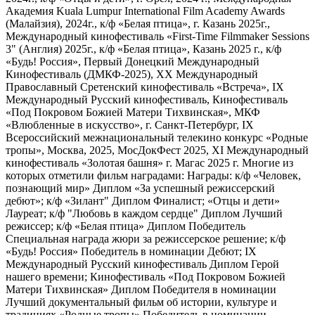
Академия Kuala Lumpur International Film Academy Awards
(Малайзия), 2024г., к/ф «Белая птица», г. Казань 2025г.,
Международный кинофестиваль «First-Time Filmmaker Sessions
3" (Англия) 2025г., к/ф «Белая птица», Казань 2025 г., к/ф
«Будь! Россия», Первый Донецкий Международный
Кинофестиваль (ДМКФ-2025), XX Международный
Православный Сретенский кинофестиваль «Встреча», IX
Международный Русский кинофестиваль, Кинофестиваль
«Под Покровом Божией Матери Тихвинская», МКФ
«Влюбленные в искусство», г. Санкт-Петербург, IX
Всероссийский межнациональный телекино конкурс «Родные
тропы», Москва, 2025, МосДокФест 2025, XI Международный
кинофестиваль «Золотая башня» г. Магас 2025 г. Многие из
которых отметили фильм наградами: Награды: к/ф «Человек,
познающий мир» Диплом «За успешный режиссерский
дебют»; к/ф «Зилант" Диплом Финалист; «Отцы и дети»
Лауреат; к/ф "Любовь в каждом сердце" Диплом Лучший
режиссер; к/ф «Белая птица» Диплом Победитель
Специальная награда жюри за режиссерское решение; к/ф
«Будь! Россия» Победитель в номинации Дебют; IX
Международный Русский кинофестиваль Диплом Герой
нашего времени; Кинофестиваль «Под Покровом Божией
Матери Тихвинская» Диплом Победителя в номинации
Лучший документальный фильм об истории, культуре и
традициях «Родные тропы» Победитель в номинации