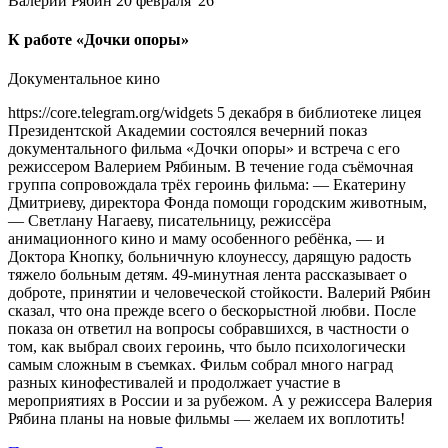
Валерий Рябин
20 февраля '26
К работе «Дочки опоры»
Документальное кино
https://core.telegram.org/widgets 5 декабря в библиотеке лицея
Президентской Академии состоялся вечерний показ
документального фильма «Дочки опоры» и встреча с его
режиссером Валерием Рябиным. В течение года съёмочная
группа сопровождала трёх героинь фильма: — Екатерину
Дмитриеву, директора Фонда помощи городским животным,
— Светлану Нагаеву, писательницу, режиссёра
анимационного кино и маму особенного ребёнка, — и
Доктора Кнопку, больничную клоунессу, дарящую радость
тяжело больным детям. 49-минутная лента рассказывает о
доброте, принятии и человеческой стойкости. Валерий Рябин
сказал, что она прежде всего о бескорыстной любви. После
показа он ответил на вопросы собравшихся, в частности о
том, как выбрал своих героинь, что было психологически
самым сложным в съемках. Фильм собрал много наград
разных кинофестивалей и продолжает участие в
мероприятиях в России и за рубежом. А у режиссера Валерия
Рябина планы на новые фильмы — желаем их воплотить!