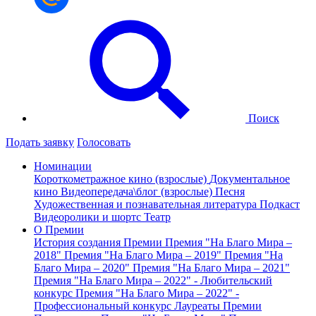
Поиск
Подать заявку
Голосовать
Номинации
Короткометражное кино (взрослые)
Документальное
кино
Видеопередача\блог (взрослые)
Песня
Художественная и познавательная литература
Подкаст
Видеоролики и шортс
Театр
О Премии
История создания Премии
Премия "На Благо Мира –
2018"
Премия "На Благо Мира – 2019"
Премия "На
Благо Мира – 2020"
Премия "На Благо Мира – 2021"
Премия "На Благо Мира – 2022" - Любительский
конкурс
Премия "На Благо Мира – 2022" -
Профессиональный конкурс
Лауреаты Премии