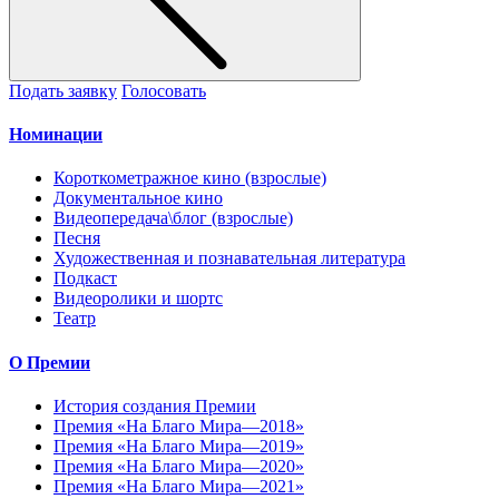
Подать заявку
Голосовать
Номинации
Короткометражное кино (взрослые)
Документальное кино
Видеопередача\блог (взрослые)
Песня
Художественная и познавательная литература
Подкаст
Видеоролики и шортс
Театр
О Премии
История создания Премии
Премия «На Благо Мира—2018»
Премия «На Благо Мира—2019»
Премия «На Благо Мира—2020»
Премия «На Благо Мира—2021»