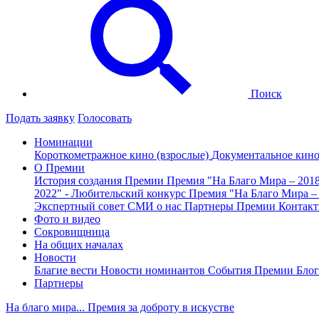
Поиск
Подать заявку
Голосовать
Номинации
Короткометражное кино (взрослые)
Документальное кин
О Премии
История создания Премии
Премия "На Благо Мира – 201
2022" - Любительский конкурс
Премия "На Благо Мира –
Экспертный совет
СМИ о нас
Партнеры Премии
Контак
Фото и видео
Сокровищница
На общих началах
Новости
Благие вести
Новости номинантов
События Премии
Блог
Партнеры
На благо мира... Премия за доброту в искустве