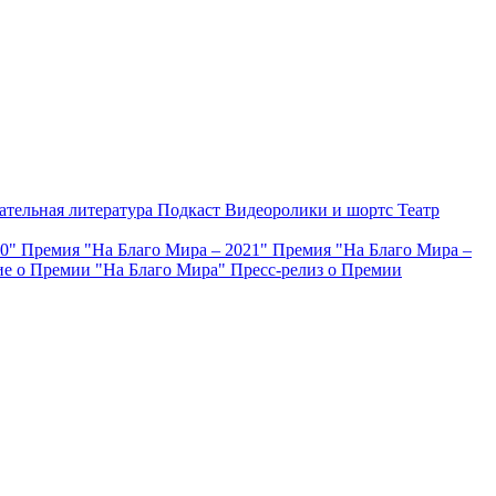
ательная литература
Подкаст
Видеоролики и шортс
Театр
20"
Премия "На Благо Мира – 2021"
Премия "На Благо Мира –
е о Премии "На Благо Мира"
Пресс-релиз о Премии