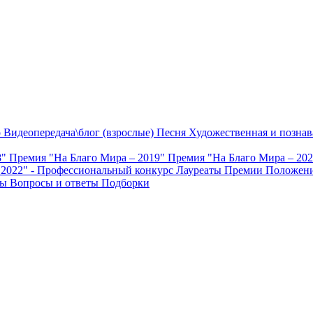
о
Видеопередача\блог (взрослые)
Песня
Художественная и познав
8"
Премия "На Благо Мира – 2019"
Премия "На Благо Мира – 20
 2022" - Профессиональный конкурс
Лауреаты Премии
Положени
ты
Вопросы и ответы
Подборки