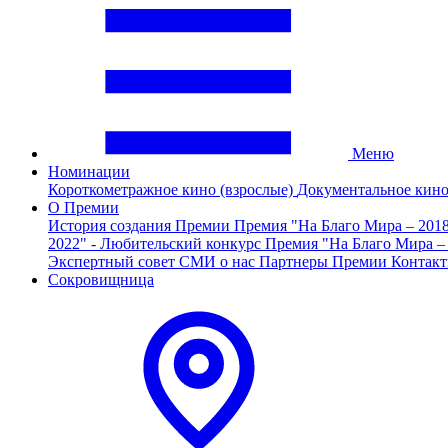
Меню
Номинации
Короткометражное кино (взрослые)
Документальное кин
О Премии
История создания Премии
Премия "На Благо Мира – 201
2022" - Любительский конкурс
Премия "На Благо Мира –
Экспертный совет
СМИ о нас
Партнеры Премии
Контак
Сокровищница