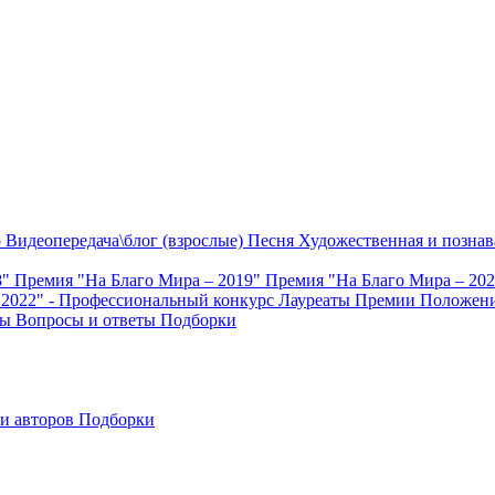
о
Видеопередача\блог (взрослые)
Песня
Художественная и познав
8"
Премия "На Благо Мира – 2019"
Премия "На Благо Мира – 20
 2022" - Профессиональный конкурс
Лауреаты Премии
Положени
ты
Вопросы и ответы
Подборки
и авторов
Подборки