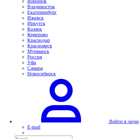
Воронеж
Владивосток
Екатеринбург
Ижевск
Иркутск
Казань
Кемерово
Краснодар
Красноярск
Мурманск
Россия
Уфа
Самара
Новосибирск
Войти в личн
E-mail