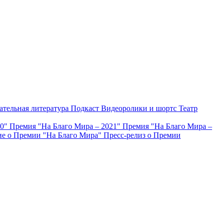
ательная литература
Подкаст
Видеоролики и шортс
Театр
20"
Премия "На Благо Мира – 2021"
Премия "На Благо Мира –
е о Премии "На Благо Мира"
Пресс-релиз о Премии