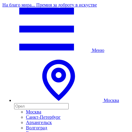
На благо мира... Премия за доброту в искустве
Меню
Москва
Москва
Санкт-Петербург
Архангельск
Волгоград