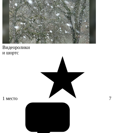
Видеоролики
и шортс
1 место
7