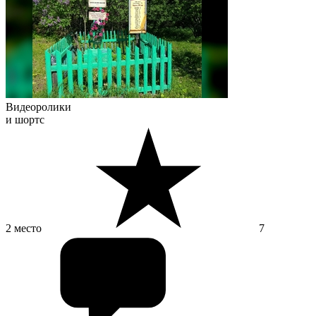
Видеоролики
и шортс
2 место
7