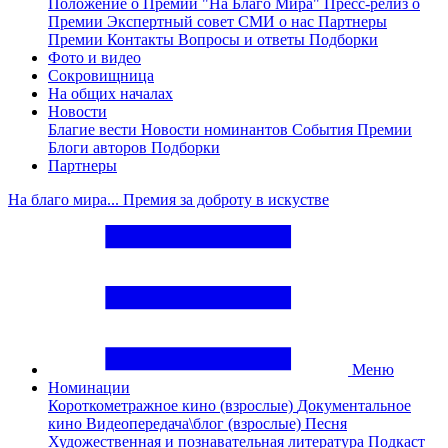
Положение о Премии "На Благо Мира"
Пресс-релиз о
Премии
Экспертный совет
СМИ о нас
Партнеры
Премии
Контакты
Вопросы и ответы
Подборки
Фото и видео
Сокровищница
На общих началах
Новости
Благие вести
Новости номинантов
События Премии
Блоги авторов
Подборки
Партнеры
На благо мира... Премия за доброту в искустве
Меню
Номинации
Короткометражное кино (взрослые)
Документальное
кино
Видеопередача\блог (взрослые)
Песня
Художественная и познавательная литература
Подкаст