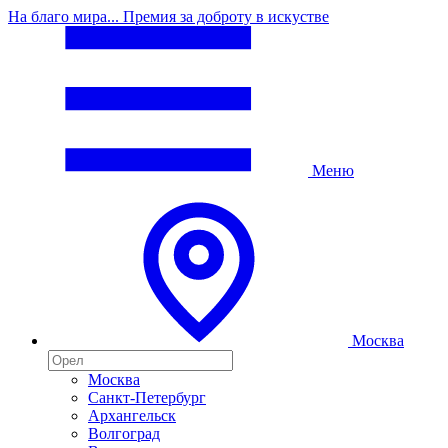
На благо мира... Премия за доброту в искустве
Меню
Москва
Москва
Санкт-Петербург
Архангельск
Волгоград