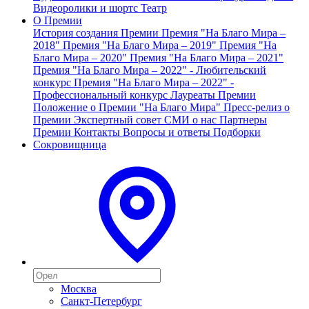
Видеоролики и шортс
Театр
О Премии
История создания Премии
Премия "На Благо Мира –
2018"
Премия "На Благо Мира – 2019"
Премия "На
Благо Мира – 2020"
Премия "На Благо Мира – 2021"
Премия "На Благо Мира – 2022" - Любительский
конкурс
Премия "На Благо Мира – 2022" -
Профессиональный конкурс
Лауреаты Премии
Положение о Премии "На Благо Мира"
Пресс-релиз о
Премии
Экспертный совет
СМИ о нас
Партнеры
Премии
Контакты
Вопросы и ответы
Подборки
Сокровищница
Москва
Санкт-Петербург