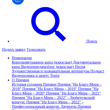
Поиск
Подать заявку
Голосовать
Номинации
Короткометражное кино (взрослые)
Документальное
кино
Видеопередача\блог (взрослые)
Песня
Художественная и познавательная литература
Подкаст
Видеоролики и шортс
Театр
О Премии
История создания Премии
Премия "На Благо Мира –
2018"
Премия "На Благо Мира – 2019"
Премия "На
Благо Мира – 2020"
Премия "На Благо Мира – 2021"
Премия "На Благо Мира – 2022" - Любительский
конкурс
Премия "На Благо Мира – 2022" -
Профессиональный конкурс
Лауреаты Премии