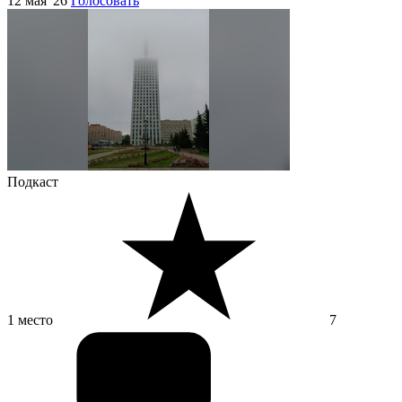
12 мая '26
Голосовать
Подкаст
1 место
7