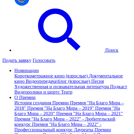
Поиск
Подать заявку
Голосовать
Номинации
Короткометражное кино (взрослые)
Документальное
кино
Видеопередача\блог (взрослые)
Песня
Художественная и познавательная литература
Подкаст
Видеоролики и шортс
Театр
О Премии
История создания Премии
Премия "На Благо Мира –
2018"
Премия "На Благо Мира – 2019"
Премия "На
Благо Мира – 2020"
Премия "На Благо Мира – 2021"
Премия "На Благо Мира – 2022" - Любительский
конкурс
Премия "На Благо Мира – 2022" -
Профессиональный конкурс
Лауреаты Премии