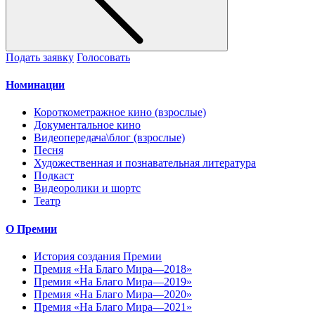
Подать заявку
Голосовать
Номинации
Короткометражное кино (взрослые)
Документальное кино
Видеопередача\блог (взрослые)
Песня
Художественная и познавательная литература
Подкаст
Видеоролики и шортс
Театр
О Премии
История создания Премии
Премия «На Благо Мира—2018»
Премия «На Благо Мира—2019»
Премия «На Благо Мира—2020»
Премия «На Благо Мира—2021»