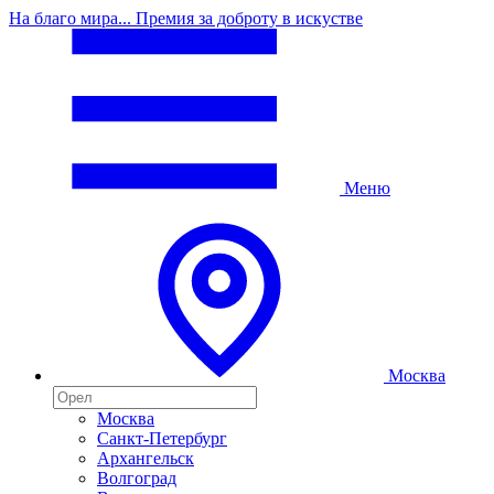
На благо мира... Премия за доброту в искустве
Меню
Москва
Москва
Санкт-Петербург
Архангельск
Волгоград