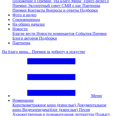
Положение о Премии "На Благо Мира"
Пресс-релиз о
Премии
Экспертный совет
СМИ о нас
Партнеры
Премии
Контакты
Вопросы и ответы
Подборки
Фото и видео
Сокровищница
На общих началах
Новости
Благие вести
Новости номинантов
События Премии
Блоги авторов
Подборки
Партнеры
На благо мира... Премия за доброту в искустве
Меню
Номинации
Короткометражное кино (взрослые)
Документальное
кино
Видеопередача\блог (взрослые)
Песня
Художественная и познавательная литература
Подкаст