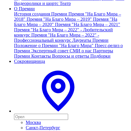
Видеоролики и шортс
Театр
О Премии
История создания Премии
Премия "На Благо Мира –
2018"
Премия "На Благо Мира – 2019"
Премия "На
Благо Мира – 2020"
Премия "На Благо Мира – 2021"
Премия "На Благо Мира – 2022" - Любительский
конкурс
Премия "На Благо Мира – 2022" -
Профессиональный конкурс
Лауреаты Премии
Положение о Премии "На Благо Мира"
Пресс-релиз о
Премии
Экспертный совет
СМИ о нас
Партнеры
Премии
Контакты
Вопросы и ответы
Подборки
Сокровищница
Москва
Санкт-Петербург