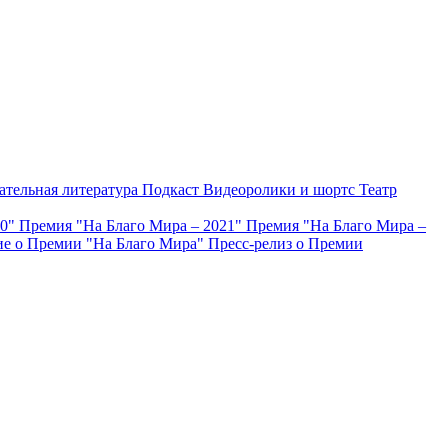
ательная литература
Подкаст
Видеоролики и шортс
Театр
20"
Премия "На Благо Мира – 2021"
Премия "На Благо Мира –
е о Премии "На Благо Мира"
Пресс-релиз о Премии