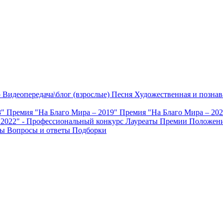
о
Видеопередача\блог (взрослые)
Песня
Художественная и познав
8"
Премия "На Благо Мира – 2019"
Премия "На Благо Мира – 20
 2022" - Профессиональный конкурс
Лауреаты Премии
Положени
ты
Вопросы и ответы
Подборки