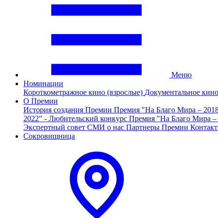
Меню
Номинации
Короткометражное кино (взрослые)
Документальное кин
О Премии
История создания Премии
Премия "На Благо Мира – 201
2022" - Любительский конкурс
Премия "На Благо Мира –
Экспертный совет
СМИ о нас
Партнеры Премии
Контак
Сокровищница