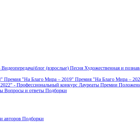
о
Видеопередача\блог (взрослые)
Песня
Художественная и познав
8"
Премия "На Благо Мира – 2019"
Премия "На Благо Мира – 20
 2022" - Профессиональный конкурс
Лауреаты Премии
Положени
ты
Вопросы и ответы
Подборки
и авторов
Подборки