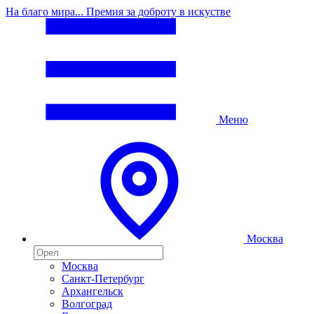
На благо мира... Премия за доброту в искустве
Меню
Москва
Москва
Санкт-Петербург
Архангельск
Волгоград