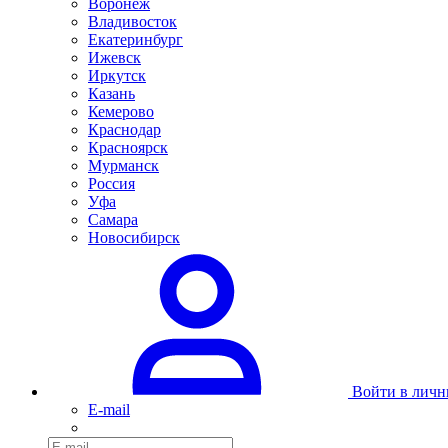
Воронеж
Владивосток
Екатеринбург
Ижевск
Иркутск
Казань
Кемерово
Краснодар
Красноярск
Мурманск
Россия
Уфа
Самара
Новосибирск
Войти в личн
E-mail