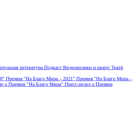
ательная литература
Подкаст
Видеоролики и шортс
Театр
20"
Премия "На Благо Мира – 2021"
Премия "На Благо Мира –
е о Премии "На Благо Мира"
Пресс-релиз о Премии