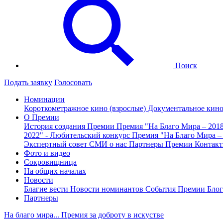
Поиск
Подать заявку
Голосовать
Номинации
Короткометражное кино (взрослые)
Документальное кин
О Премии
История создания Премии
Премия "На Благо Мира – 201
2022" - Любительский конкурс
Премия "На Благо Мира –
Экспертный совет
СМИ о нас
Партнеры Премии
Контак
Фото и видео
Сокровищница
На общих началах
Новости
Благие вести
Новости номинантов
События Премии
Блог
Партнеры
На благо мира... Премия за доброту в искустве