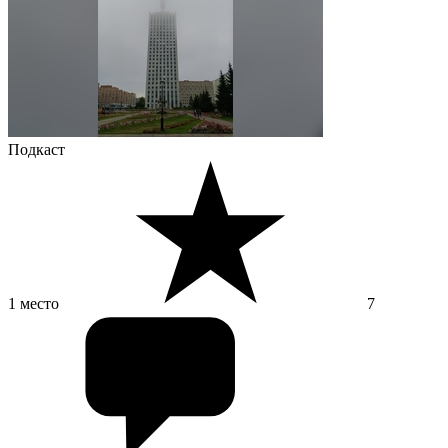
Подкаст
1 место
7