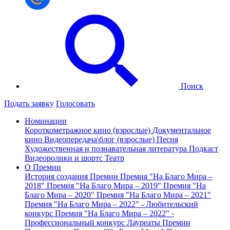
Поиск
Подать заявку
Голосовать
Номинации
Короткометражное кино (взрослые)
Документальное
кино
Видеопередача\блог (взрослые)
Песня
Художественная и познавательная литература
Подкаст
Видеоролики и шортс
Театр
О Премии
История создания Премии
Премия "На Благо Мира –
2018"
Премия "На Благо Мира – 2019"
Премия "На
Благо Мира – 2020"
Премия "На Благо Мира – 2021"
Премия "На Благо Мира – 2022" - Любительский
конкурс
Премия "На Благо Мира – 2022" -
Профессиональный конкурс
Лауреаты Премии