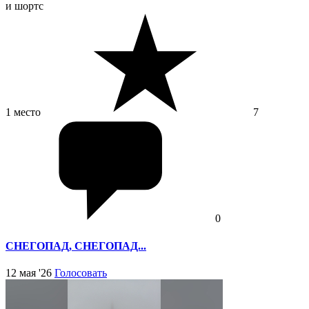
и шортс
1 место
7
0
СНЕГОПАД, СНЕГОПАД...
12 мая '26
Голосовать