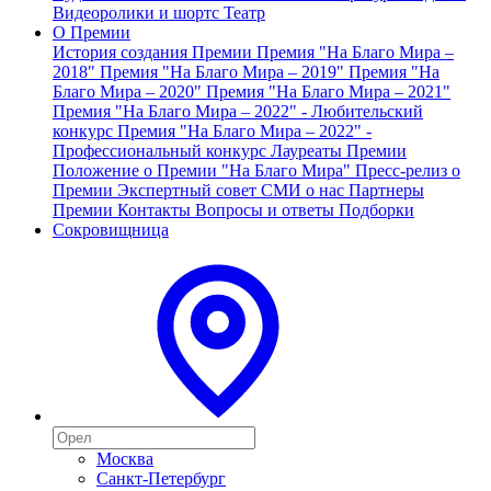
Видеоролики и шортс
Театр
О Премии
История создания Премии
Премия "На Благо Мира –
2018"
Премия "На Благо Мира – 2019"
Премия "На
Благо Мира – 2020"
Премия "На Благо Мира – 2021"
Премия "На Благо Мира – 2022" - Любительский
конкурс
Премия "На Благо Мира – 2022" -
Профессиональный конкурс
Лауреаты Премии
Положение о Премии "На Благо Мира"
Пресс-релиз о
Премии
Экспертный совет
СМИ о нас
Партнеры
Премии
Контакты
Вопросы и ответы
Подборки
Сокровищница
Москва
Санкт-Петербург