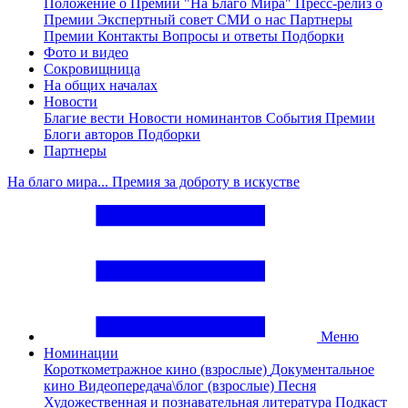
Положение о Премии "На Благо Мира"
Пресс-релиз о
Премии
Экспертный совет
СМИ о нас
Партнеры
Премии
Контакты
Вопросы и ответы
Подборки
Фото и видео
Сокровищница
На общих началах
Новости
Благие вести
Новости номинантов
События Премии
Блоги авторов
Подборки
Партнеры
На благо мира... Премия за доброту в искустве
Меню
Номинации
Короткометражное кино (взрослые)
Документальное
кино
Видеопередача\блог (взрослые)
Песня
Художественная и познавательная литература
Подкаст