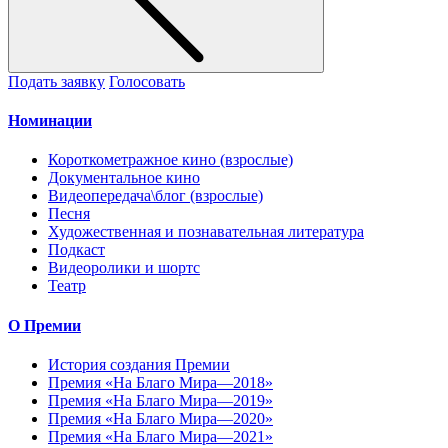
Подать заявку
Голосовать
Номинации
Короткометражное кино (взрослые)
Документальное кино
Видеопередача\блог (взрослые)
Песня
Художественная и познавательная литература
Подкаст
Видеоролики и шортс
Театр
О Премии
История создания Премии
Премия «На Благо Мира—2018»
Премия «На Благо Мира—2019»
Премия «На Благо Мира—2020»
Премия «На Благо Мира—2021»