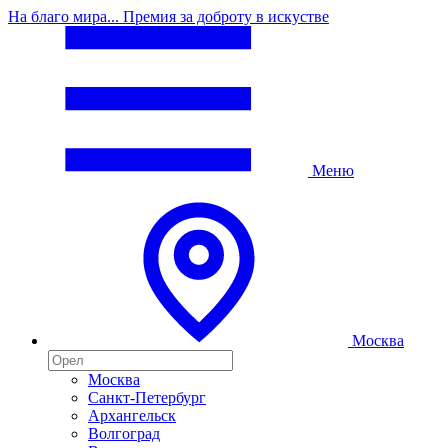
На благо мира... Премия за доброту в искустве
Меню
Москва
Москва
Санкт-Петербург
Архангельск
Волгоград